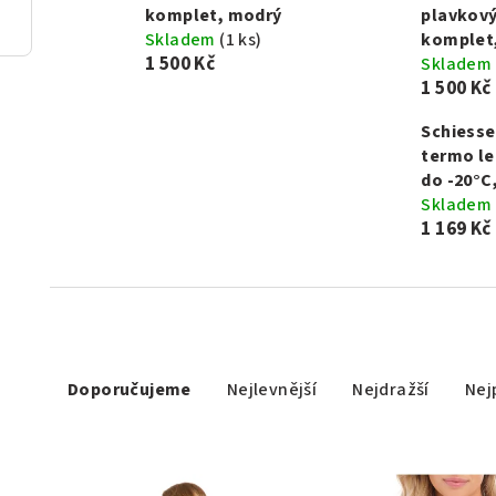
komplet, modrý
plavkov
Skladem
(1 ks)
komplet,
1 500 Kč
Skladem
1 500 Kč
Schiess
termo le
do -20°C
Skladem
1 169 Kč
Ř
Doporučujeme
Nejlevnější
Nejdražší
Nej
a
z
V
e