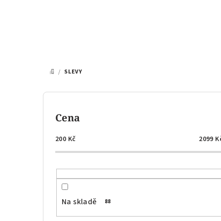
Přejít
na
obsah
/
SLEVY
DOMŮ
P
o
Cena
s
200
Kč
2099
K
t
r
a
Na skladě
88
n