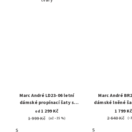
Marc André LD23-06 letní
Marc André BR2
dámské propínací šaty s
dámské lněné šat
páskem tmavě modré
bílá
1 299 Kč
1 799 K
od
2 640 Kč
1 999 Kč
(–
(až –35 %)
S
S