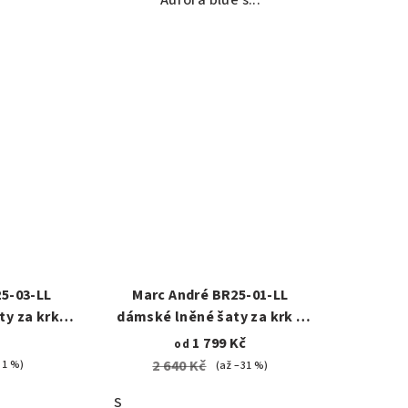
5-03-LL
Marc André BR25-01-LL
y za krk,
dámské lněné šaty za krk s
kapsami, zelené
č
1 799 Kč
od
2 640 Kč
31 %)
(až –31 %)
S