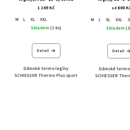
1 169 Kč
600 K
od
M
L
XL
XXL
M
L
XL
XXL
3
Skladem
(1 ks)
Skladem
(3
Detail
Detail
Dámské termo legíny
Dámské termo 
SCHIESSER Thermo Plus sport
SCHIESSER Ther