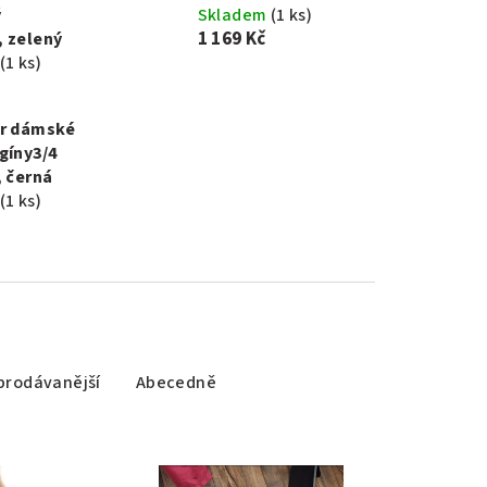
ý
Skladem
(1 ks)
1 169 Kč
 zelený
(1 ks)
er dámské
gíny3/4
, černá
(1 ks)
prodávanější
Abecedně