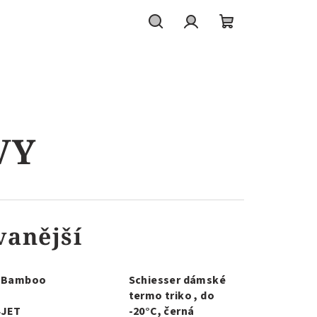
Hledat
Přihlášení
Nákupní
košík
VY
vanější
e Bamboo
Schiesser dámské
termo triko , do
4JET
-20°C, černá