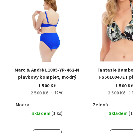
ý
n
p
í
i
p
s
r
p
o
r
d
Marc & André L1805-YP-462-N
Fantasie Bamb
o
u
plavkovy komplet, modrý
FS501604JET p
d
komplet, z
k
1 500 Kč
1 500 K
2 500 Kč
2 500 Kč
u
(–40 %)
(–
t
k
Modrá
Zelená
ů
Skladem
(1 ks)
Skladem
(1
t
ů