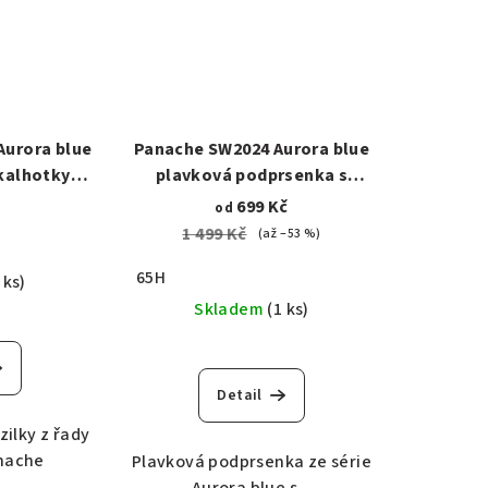
Aurora blue
Panache SW2024 Aurora blue
kalhotky
plavková podprsenka s
odrá
kosticí modrá
699 Kč
od
1 499 Kč
(až –53 %)
65H
 ks)
Skladem
(1 ks)
Detail
zilky z řady
nache
Plavková podprsenka ze série
Aurora blue s...