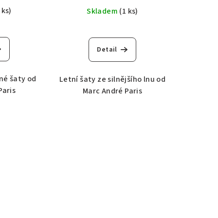
 ks)
Skladem
(1 ks)
Detail
né šaty od
Letní šaty ze silnějšího lnu od
Paris
Marc André Paris