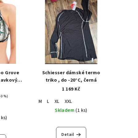
oo Grove
Schiesser dámské termo
lavkový
triko , do -20°C, černá
elený
č
1 169 Kč
40 %)
M
L
XL
XXL
Skladem
(1 ks)
 ks)
Detail