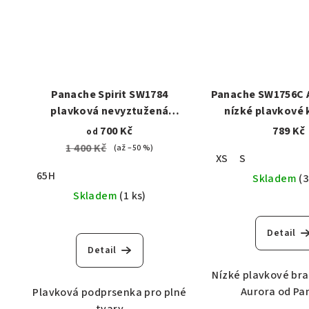
Panache Spirit SW1784
Panache SW1756C 
plavková nevyztužená
nízké plavkové 
podprsenka,růžová
brazilky m
700 Kč
789 Kč
od
1 400 Kč
(až –50 %)
XS
S
65H
Skladem
(3
Skladem
(1 ks)
Detail
Detail
Nízké plavkové bra
Aurora od Pa
Plavková podprsenka pro plné
tvary