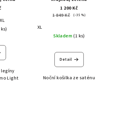
č
1 200 Kč
1 849 Kč
(–35 %)
XL
XL
 ks)
Skladem
(1 ks)
Detail
legíny
Noční košilka ze saténu
mo Light