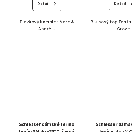
Detail
Detail
Plavkový komplet Marc &
Bikinový top Fant
André...
Grove
Schiesser dámské termo
Schiesser dáms
legíny3/4 do -20°C, černá
legíny, do -5°