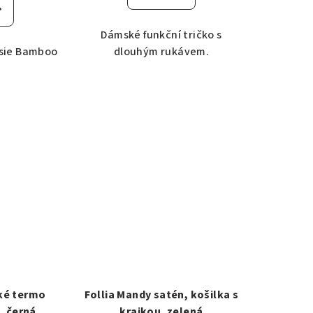
Dámské funkční tričko s
asie Bamboo
dlouhým rukávem.
ké termo
Follia Mandy satén, košilka s
C, černá
krajkou, zelená