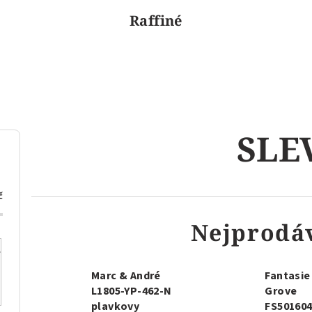
Raffiné
SLE
č
Nejprodá
Marc & André
Fantasi
L1805-YP-462-N
Grove
plavkovy
FS50160