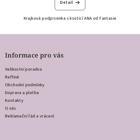
Detail
Krajková podprsenka s kosticí ANA od Fantasie
Z
á
p
Informace pro vás
a
Velikostní poradna
t
Raffiné
í
Obchodní podmínky
Doprava a platba
Kontakty
O nás
Reklamační řád a vrácení