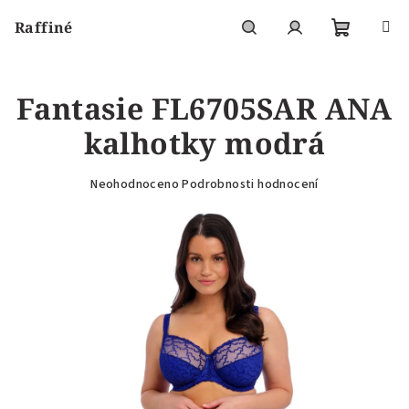
Přejít
Raffiné
na
obsah
Nákupní
Hledat
Přihlášení
Fantasie FL6705SAR ANA
košík
kalhotky modrá
Průměrné
Neohodnoceno
Podrobnosti hodnocení
hodnocení
produktu
je
0,0
z
5
hvězdiček.