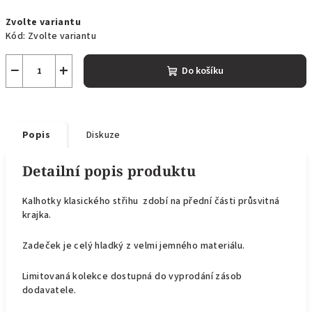
Měrná
Zvolte variantu
cena:
Kód:
Zvolte variantu
−
+
Do košíku
Popis
Diskuze
Detailní popis produktu
Kalhotky klasického střihu zdobí na přední části průsvitná
krajka.
Zadeček je celý hladký z velmi jemného materiálu.
Limitovaná kolekce dostupná do vyprodání zásob
dodavatele.