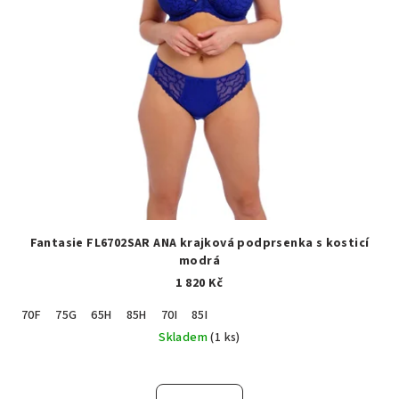
Fantasie FL6702SAR ANA krajková podprsenka s kosticí
modrá
1 820 Kč
70F
75G
65H
85H
70I
85I
Skladem
(1 ks)