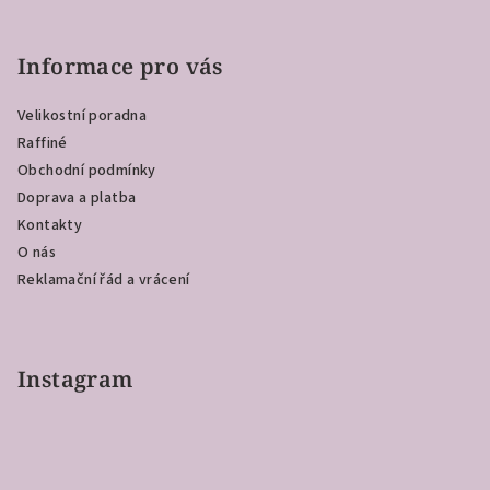
Z
á
p
Informace pro vás
a
Velikostní poradna
t
Raffiné
í
Obchodní podmínky
Doprava a platba
Kontakty
O nás
Reklamační řád a vrácení
Instagram