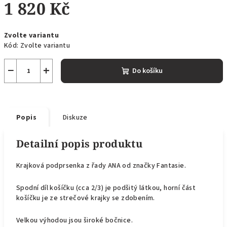
1 820 Kč
Měrná
Zvolte variantu
cena:
Kód:
Zvolte variantu
−
+
Do košíku
Popis
Diskuze
Detailní popis produktu
Krajková podprsenka z řady ANA od značky Fantasie.
Spodní díl košíčku (cca 2/3) je podšitý látkou, horní část
košíčku je ze strečové krajky se zdobením.
Velkou výhodou jsou široké bočnice.