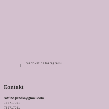
Sledovat na Instagramu
Kontakt
raffine.pradlo
@
gmail.com
732717081
732717081