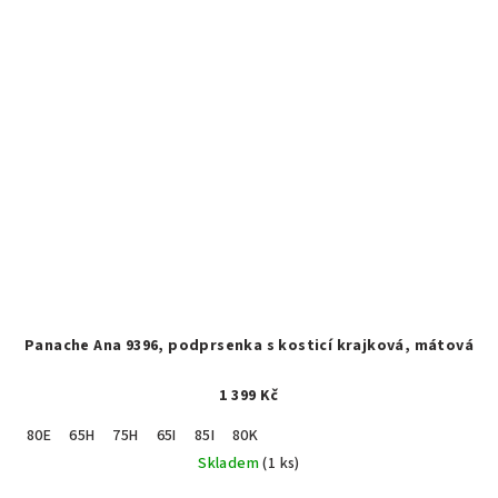
Panache Ana 9396, podprsenka s kosticí krajková, mátová
1 399 Kč
80E
65H
75H
65I
85I
80K
Skladem
(1 ks)