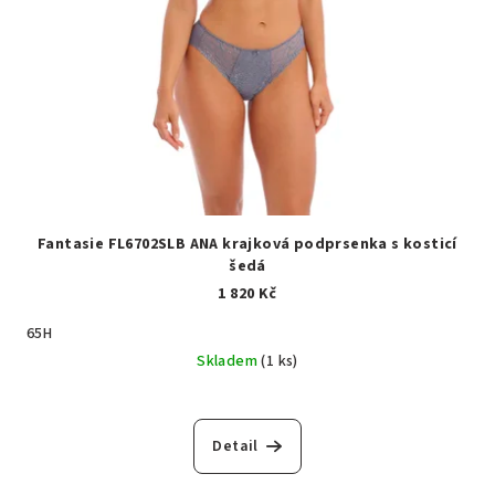
Fantasie FL6702SLB ANA krajková podprsenka s kosticí
šedá
1 820 Kč
65H
Skladem
(1 ks)
Detail