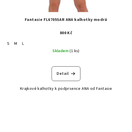
Fantasie FL6705SAR ANA kalhotky modrá
800 Kč
S
M
L
Skladem
(1 ks)
Detail
Krajkové kalhotky k podprsence ANA od Fantasie