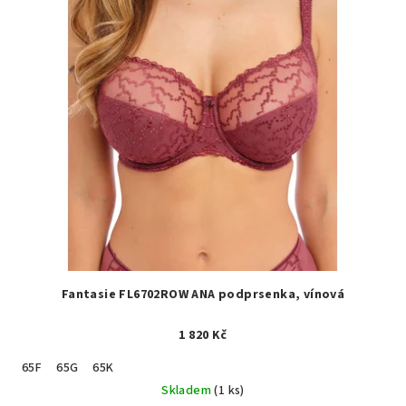
Fantasie FL6702ROW ANA podprsenka, vínová
1 820 Kč
65F
65G
65K
Skladem
(1 ks)