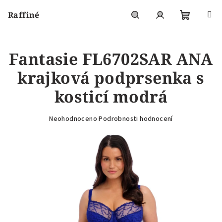
Přejít
Raffiné
na
obsah
Nákupní
Hledat
Přihlášení
Fantasie FL6702SAR ANA
košík
krajková podprsenka s
kosticí modrá
Průměrné
Neohodnoceno
Podrobnosti hodnocení
hodnocení
produktu
je
0,0
z
5
hvězdiček.