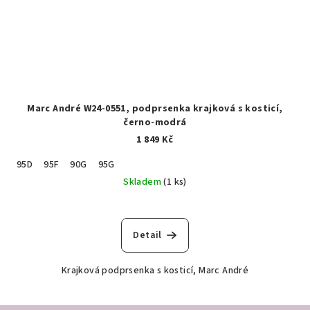
Marc André W24-0551, podprsenka krajková s kosticí,
černo-modrá
1 849 Kč
95D
95F
90G
95G
Skladem
(1 ks)
Detail
Krajková podprsenka s kosticí, Marc André