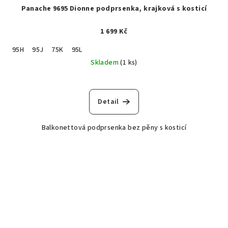
Panache 9695 Dionne podprsenka, krajková s kosticí
1 699 Kč
95H
95J
75K
95L
Skladem
(1 ks)
Detail
Balkonettová podprsenka bez pěny s kosticí