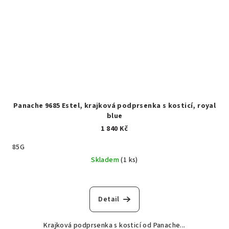
Panache 9685 Estel, krajková podprsenka s kosticí, royal
blue
1 840 Kč
85G
Skladem
(1 ks)
Detail
Krajková podprsenka s kosticí od Panache...