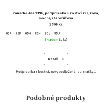
Panache Ana 9396, podprsenka s kosticí krajková,
modrá/starorůžová
1 399 Kč
65F
75F
65H
85H
80J
85J
Skladem
(1 ks)
Detail
Podprsenka s kosticí, nevypodložená, od značky...
Podobné produkty