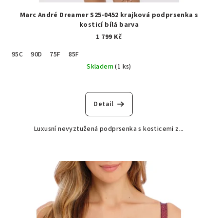
Marc André Dreamer S25-0452 krajková podprsenka s
kosticí bílá barva
1 799 Kč
95C
90D
75F
85F
Skladem
(1 ks)
Detail
Luxusní nevyztužená podprsenka s kosticemi z...