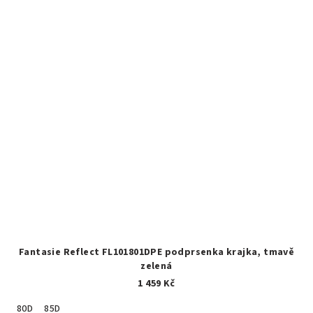
Fantasie Reflect FL101801DPE podprsenka krajka, tmavě
zelená
1 459 Kč
80D
85D