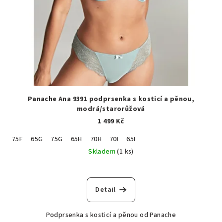
Panache Ana 9391 podprsenka s kosticí a pěnou,
modrá/starorůžová
1 499 Kč
75F
65G
75G
65H
70H
70I
65I
Skladem
(1 ks)
Detail
Podprsenka s kosticí a pěnou od Panache