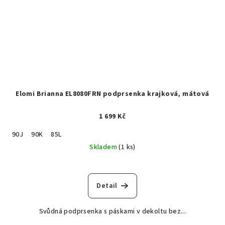
Elomi Brianna EL8080FRN podprsenka krajková, mátová
1 699 Kč
90J
90K
85L
Skladem
(1 ks)
Detail
Svůdná podprsenka s páskami v dekoltu bez...