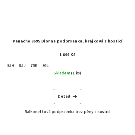
Panache 9695 Dionne podprsenka, krajková s kosticí
1 699 Kč
95H
95J
75K
95L
Skladem
(1 ks)
Detail
Balkonettová podprsenka bez pěny s kosticí