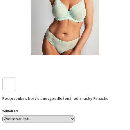
Podprsenka s kosticí, nevypodložená, od značky Panache
VARIANTA: