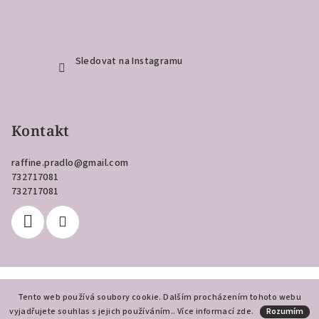
Sledovat na Instagramu
Kontakt
raffine.pradlo
@
gmail.com
732717081
732717081
Copyright 2026
Raffiné
. Všechna práva vyhrazena.
Tento web používá soubory cookie. Dalším procházením tohoto webu
vyjadřujete souhlas s jejich používáním.. Více informací
Vytvořil Shoptet
zde
.
Rozumím