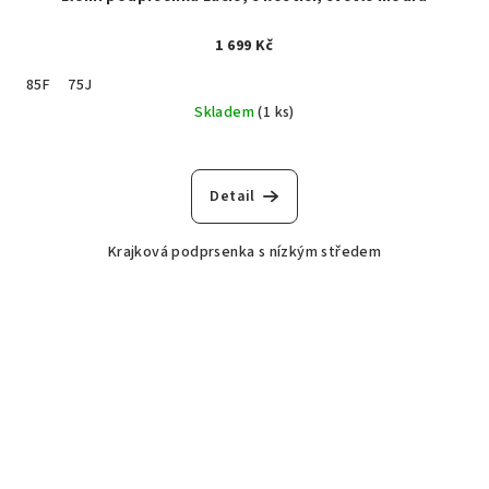
1 699 Kč
85F
75J
Skladem
(1 ks)
Detail
Krajková podprsenka s nízkým středem