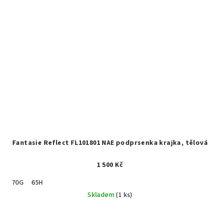
Fantasie Reflect FL101801 NAE podprsenka krajka, tělová
1 500 Kč
70G
65H
Skladem
(1 ks)