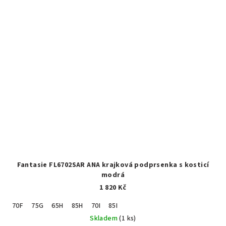
Fantasie FL6702SAR ANA krajková podprsenka s kosticí
modrá
1 820 Kč
70F
75G
65H
85H
70I
85I
Skladem
(1 ks)