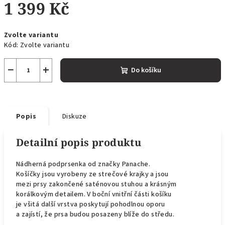
1 399 Kč
Měrná
Zvolte variantu
cena:
Kód:
Zvolte variantu
−
+
Do košíku
Popis
Diskuze
Detailní popis produktu
Nádherná podprsenka od značky Panache.
Košíčky jsou vyrobeny ze strečové krajky a jsou
mezi prsy zakončené saténovou stuhou a krásným
korálkovým detailem. V boční vnitřní části košíku
je všitá další vrstva poskytují pohodlnou oporu
a zajístí, že prsa budou posazeny blíže do středu.