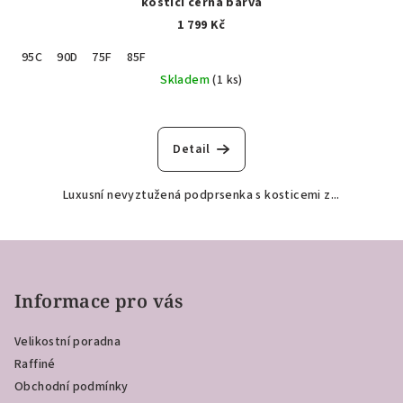
kosticí černá barva
1 799 Kč
95C
90D
75F
85F
Skladem
(1 ks)
Detail
Luxusní nevyztužená podprsenka s kosticemi z...
Z
á
p
Informace pro vás
a
Velikostní poradna
t
Raffiné
í
Obchodní podmínky