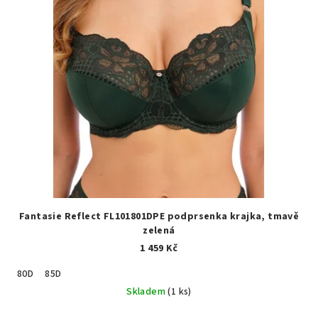
Fantasie Reflect FL101801DPE podprsenka krajka, tmavě
zelená
1 459 Kč
80D
85D
Skladem
(1 ks)