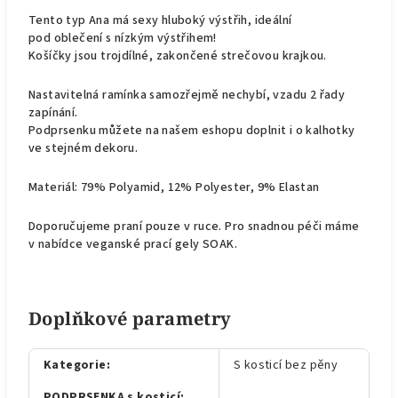
Tento typ Ana má sexy hluboký výstřih, ideální
pod oblečení s nízkým výstřihem!
Košíčky jsou trojdílné, zakončené strečovou krajkou.
Nastavitelná ramínka samozřejmě nechybí, vzadu 2 řady
zapínání.
Podprsenku můžete na našem eshopu doplnit i o kalhotky
ve stejném dekoru.
Materiál: 79% Polyamid, 12% Polyester, 9% Elastan
Doporučujeme praní pouze v ruce. Pro snadnou péči máme
v nabídce veganské prací gely SOAK.
Doplňkové parametry
Kategorie
:
S kosticí bez pěny
PODPRSENKA s kosticí
: