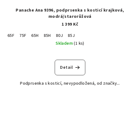
Panache Ana 9396, podprsenka s kosticí krajková,
modrá/starorůžová
1 399 Kč
65F
75F
65H
85H
80J
85J
Skladem
(1 ks)
Detail
Podprsenka s kosticí, nevypodložená, od značky...