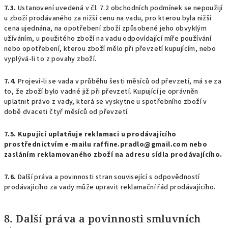
7.3.
Ustanovení uvedená v čl. 7.2 obchodních podmínek se nepoužijí
u zboží prodávaného za nižší cenu na vadu, pro kterou byla nižší
cena ujednána, na opotřebení zboží způsobené jeho obvyklým
užíváním, u použitého zboží na vadu odpovídající míře používání
nebo opotřebení, kterou zboží mělo při převzetí kupujícím, nebo
vyplývá-li to z povahy zboží.
7.4.
Projeví-li se vada v průběhu šesti měsíců od převzetí, má se za
to, že zboží bylo vadné již při převzetí. Kupující je oprávněn
uplatnit právo z vady, která se vyskytne u spotřebního zboží v
době dvaceti čtyř měsíců od převzetí.
7.5. Kupující uplatňuje reklamaci u prodávajícího
prostřednictvím e-mailu raffine.pradlo@gmail.com nebo
zasláním reklamovaného zboží na adresu sídla prodávajícího.
7.6.
Další práva a povinnosti stran související s odpovědností
prodávajícího za vady může upravit reklamační řád prodávajícího.
8. Další práva a povinnosti smluvních