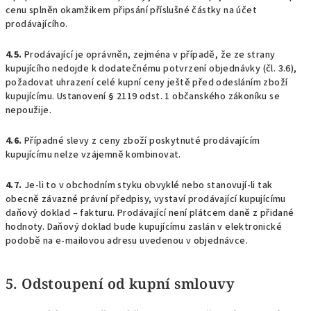
cenu splněn okamžikem připsání příslušné částky na účet
prodávajícího.
4.5.
Prodávající je oprávněn, zejména v případě, že ze strany
kupujícího nedojde k dodatečnému potvrzení objednávky (čl. 3.6),
požadovat uhrazení celé kupní ceny ještě před odesláním zboží
kupujícímu. Ustanovení § 2119 odst. 1 občanského zákoníku se
nepoužije.
4.6.
Případné slevy z ceny zboží poskytnuté prodávajícím
kupujícímu nelze vzájemně kombinovat.
4.7.
Je-li to v obchodním styku obvyklé nebo stanovují-li tak
obecně závazné právní předpisy, vystaví prodávající kupujícímu
daňový doklad – fakturu. Prodávající není plátcem daně z přidané
hodnoty. Daňový doklad bude kupujícímu zaslán v elektronické
podobě na e-mailovou adresu uvedenou v objednávce.
5. Odstoupení od kupní smlouvy