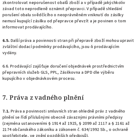
zkontrolovat neporušenost obalů zboží a v případě jakýchkoliv
závad toto neprodleně oznámit přepravci. V případě shledání
porušení obalu svědčícího o neoprávněném vniknutí do zásilky
nemusí kupující zásilku od přepravce převzít a je povinen o tom
informovat prodávajícího.
6.5.
Další práva a povinnosti stran při přepravě zboží mohou upravit
zvláštní dodací podmínky prodávajícího, jsou-li prodávajícím
vydány.
6.6. Prodávající zajišťuje doručení objednávek prostřednictvím
přepravních služeb GLS, PPL, Zásilkovna a DPD dle výběru
kupujícího v objednávkovém procesu.
7. Práva z vadného plnění
7.1.
Práva a povinnosti smluvních stran ohledně práv z vadného
plnění se řídí příslušnými obecně závaznými právními předpisy
(zejména ustanoveními § 1914 až 1925, § 2099 až 2117 a § 2161 až
2174 občanského zákoníku a zákonem č. 634/1992 Sb., o ochraně
spotřebitele, ve znění pozdějších předpisů).