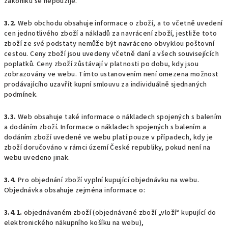
zákoníku se nepoužije.
3.2.
Web obchodu obsahuje informace o zboží, a to včetně uvedení
cen jednotlivého zboží a nákladů za navrácení zboží, jestliže toto
zboží ze své podstaty nemůže být navráceno obvyklou poštovní
cestou. Ceny zboží jsou uvedeny včetně daní a všech souvisejících
poplatků. Ceny zboží zůstávají v platnosti po dobu, kdy jsou
zobrazovány ve webu. Tímto ustanovením není omezena možnost
prodávajícího uzavřít kupní smlouvu za individuálně sjednaných
podmínek.
3.3.
Web obsahuje také informace o nákladech spojených s balením
a dodáním zboží. Informace o nákladech spojených s balením a
dodáním zboží uvedené ve webu platí pouze v případech, kdy je
zboží doručováno v rámci území České republiky, pokud není na
webu uvedeno jinak.
3.4.
Pro objednání zboží vyplní kupující objednávku na webu.
Objednávka obsahuje zejména informace o:
3.4.1.
objednávaném zboží (objednávané zboží „vloží“ kupující do
elektronického nákupního košíku na webu),