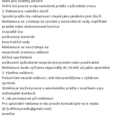
nebo jeví známky použití
Vrátit lze pouze zcela nenošené prádlo v původním stavu.
2. Reklamace vadného zboží
Spodní prádlo lze reklamovat stejně jako jakékoliv jiné zboží.
Reklamace se vztahuje na výrobní a materiálové vady, například:
prasklé nebo deformované kostice
rozpadlé švy
poškozený materiál
konstrukční vady
Reklamace se nevztahuje na:
nesprávně zvolenou velikost
běžné opotřebení
poškození způsobené nesprávným praním nebo používáním
Reklamace bude vyřízena nejpozději do 30 dnů od jejího uplatnění.
3. Výměna velikosti
Pokud Vám nesedí velikost, rádi Vám pomůžeme s výběrem
správné.
Výměna je možná pouze u nenošeného prádla s visačkami a po
individuální domluvě.
4. Jak postupovat při reklamaci
Pro uplatnění reklamace nás prosím kontaktujte na e-mailu:
📧 [raffine.pradlo@gmail.com]
Uveďte: