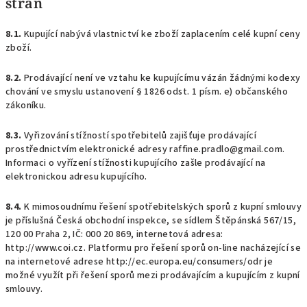
stran
8.1.
Kupující nabývá vlastnictví ke zboží zaplacením celé kupní ceny
zboží.
8.2.
Prodávající není ve vztahu ke kupujícímu vázán žádnými kodexy
chování ve smyslu ustanovení § 1826 odst. 1 písm. e) občanského
zákoníku.
8.3.
Vyřizování stížností spotřebitelů zajišťuje prodávající
prostřednictvím elektronické adresy raffine.pradlo@gmail.com.
Informaci o vyřízení stížnosti kupujícího zašle prodávající na
elektronickou adresu kupujícího.
8.4.
K mimosoudnímu řešení spotřebitelských sporů z kupní smlouvy
je příslušná Česká obchodní inspekce, se sídlem Štěpánská 567/15,
120 00 Praha 2, IČ: 000 20 869, internetová adresa:
http://www.coi.cz. Platformu pro řešení sporů on-line nacházející se
na internetové adrese http://ec.europa.eu/consumers/odr je
možné využít při řešení sporů mezi prodávajícím a kupujícím z kupní
smlouvy.