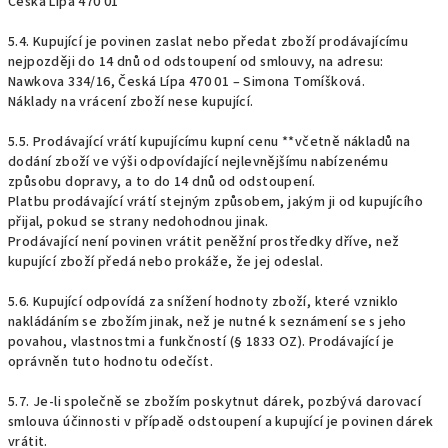
Česká Lípa 470 01
5.4. Kupující je povinen zaslat nebo předat zboží prodávajícímu
nejpozději do 14 dnů od odstoupení od smlouvy, na adresu:
Nawkova 334/16, Česká Lípa 470 01 – Simona Tomíšková.
Náklady na vrácení zboží nese kupující.
5.5. Prodávající vrátí kupujícímu kupní cenu **včetně nákladů na
dodání zboží ve výši odpovídající nejlevnějšímu nabízenému
způsobu dopravy, a to do 14 dnů od odstoupení.
Platbu prodávající vrátí stejným způsobem, jakým ji od kupujícího
přijal, pokud se strany nedohodnou jinak.
Prodávající není povinen vrátit peněžní prostředky dříve, než
kupující zboží předá nebo prokáže, že jej odeslal.
5.6. Kupující odpovídá za snížení hodnoty zboží, které vzniklo
nakládáním se zbožím jinak, než je nutné k seznámení se s jeho
povahou, vlastnostmi a funkčností (§ 1833 OZ). Prodávající je
oprávněn tuto hodnotu odečíst.
5.7. Je-li společně se zbožím poskytnut dárek, pozbývá darovací
smlouva účinnosti v případě odstoupení a kupující je povinen dárek
vrátit.