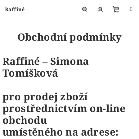
Přejít
Raffiné
na
obsah
Nákupní
Hledat
Přihlášení
Obchodní podmínky
košík
Raffiné – Simona
Tomíšková
pro prodej zboží
prostřednictvím on-line
obchodu
umístěného na adrese: