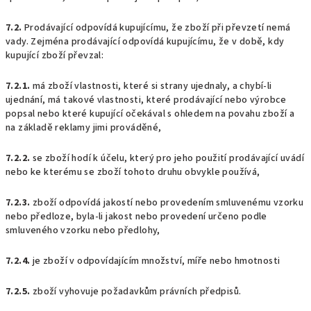
7.2.
Prodávající odpovídá kupujícímu, že zboží při převzetí nemá
vady. Zejména prodávající odpovídá kupujícímu, že v době, kdy
kupující zboží převzal:
7.2.1.
má zboží vlastnosti, které si strany ujednaly, a chybí-li
ujednání, má takové vlastnosti, které prodávající nebo výrobce
popsal nebo které kupující očekával s ohledem na povahu zboží a
na základě reklamy jimi prováděné,
7.2.2.
se zboží hodí k účelu, který pro jeho použití prodávající uvádí
nebo ke kterému se zboží tohoto druhu obvykle používá,
7.2.3.
zboží odpovídá jakostí nebo provedením smluvenému vzorku
nebo předloze, byla-li jakost nebo provedení určeno podle
smluveného vzorku nebo předlohy,
7.2.4.
je zboží v odpovídajícím množství, míře nebo hmotnosti
7.2.5.
zboží vyhovuje požadavkům právních předpisů.