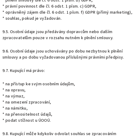
* plnění smlouvy dle čl. 6 odst. 1 písm. b) GDPR,
* právní povinnost dle čl. 6 odst. 1 písm. c) GDPR,
* oprávněný zájem dle čl. 6 odst. 1 písm. f) GDPR (přímý marketing),
* souhlas, pokud je vyžadován.
9.5. Osobní údaje jsou předávány dopravcům nebo dalším
zpracovatelům pouze v rozsahu nutném k plnění smlouvy.
9.6. Osobní údaje jsou uchovávány po dobu nezbytnou k plnění
smlouvy a po dobu vyžadovanou příslušnými právními předpisy.
9.7. Kupující má právo:
* na přístup ke svým osobním údajům,
* na opravu,
* na výmaz,
* na omezení zpracování,
* na námitku,
* na přenositelnost údajů,
* podat stížnost u ÚOOÚ.
9.8. Kupující může kdykoliv odvolat souhlas se zpracováním