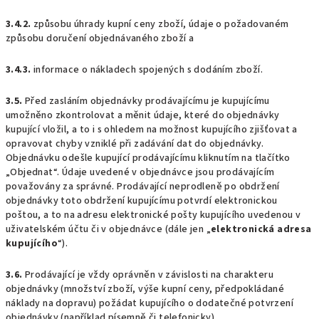
3.4.2.
způsobu úhrady kupní ceny zboží, údaje o požadovaném
způsobu doručení objednávaného zboží a
3.4.3.
informace o nákladech spojených s dodáním zboží.
3.5.
Před zasláním objednávky prodávajícímu je kupujícímu
umožněno zkontrolovat a měnit údaje, které do objednávky
kupující vložil, a to i s ohledem na možnost kupujícího zjišťovat a
opravovat chyby vzniklé při zadávání dat do objednávky.
Objednávku odešle kupující prodávajícímu kliknutím na tlačítko
„Objednat“. Údaje uvedené v objednávce jsou prodávajícím
považovány za správné. Prodávající neprodleně po obdržení
objednávky toto obdržení kupujícímu potvrdí elektronickou
poštou, a to na adresu elektronické pošty kupujícího uvedenou v
uživatelském účtu či v objednávce (dále jen „
elektronická adresa
kupujícího
“).
3.6.
Prodávající je vždy oprávněn v závislosti na charakteru
objednávky (množství zboží, výše kupní ceny, předpokládané
náklady na dopravu) požádat kupujícího o dodatečné potvrzení
objednávky (například písemně či telefonicky).