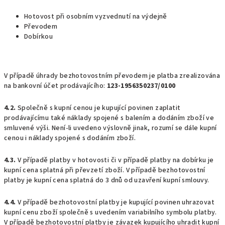
Hotovost při osobním vyzvednutí na výdejně
Převodem
Dobírkou
V případě úhrady bezhotovostním převodem je platba zrealizována
na bankovní účet prodávajícího:
123-1956350237/0100
4.2.
Společně s kupní cenou je kupující povinen zaplatit
prodávajícímu také náklady spojené s balením a dodáním zboží ve
smluvené výši. Není-li uvedeno výslovně jinak, rozumí se dále kupní
cenou i náklady spojené s dodáním zboží.
4.3.
V případě platby v hotovosti či v případě platby na dobírku je
kupní cena splatná při převzetí zboží. V případě bezhotovostní
platby je kupní cena splatná do 3 dnů od uzavření kupní smlouvy.
4.4.
V případě bezhotovostní platby je kupující povinen uhrazovat
kupní cenu zboží společně s uvedením variabilního symbolu platby.
V případě bezhotovostní platby je závazek kupujícího uhradit kupní