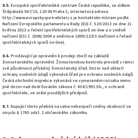
8.5.
Evropské spotřebitelské centrum Česká republika, se sídlem
Štěpánská 567/15, 120 00 Praha 2, internetová adresa:
http://www.evropskyspotrebitel.cz je kontaktním místem podle
Nařízení Evropského parlamentu a Rady (EU) č. 524/2013 ze dne 21.
května 2013 o řešení spotřebitelských sporů on-line a o změně
nařízení (ES) č. 2006/2004 a směrnice 2009/22/ES (nařízení o řešení
spotřebitelských sporů on-line).
8.6.
Prodávající je oprávněn k prodeji zboží na základě
živnostenského oprávnění. Živnostenskou kontrolu provádí v rámci
své působnosti příslušný živnostenský úřad. Dozor nad oblastí
ochrany osobních údajů vykonává Úřad pro ochranu osobních údajů.
Česká obchodní inspekce vykonává ve vymezeném rozsahu mimo
jiné dozor nad dodržováním zákona č. 634/1992 Sb., o ochraně
spotřebitele, ve znění pozdějších předpisů.
8.7.
Kupující tímto přebírá na sebe nebezpečí změny okolností ve
smyslu § 1765 odst. 2 občanského zákoníku.