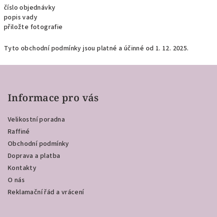
číslo objednávky
popis vady
přiložte fotografie
Tyto obchodní podmínky jsou platné a účinné od 1. 12. 2025.
Z
á
p
Informace pro vás
a
Velikostní poradna
t
Raffiné
í
Obchodní podmínky
Doprava a platba
Kontakty
O nás
Reklamační řád a vrácení