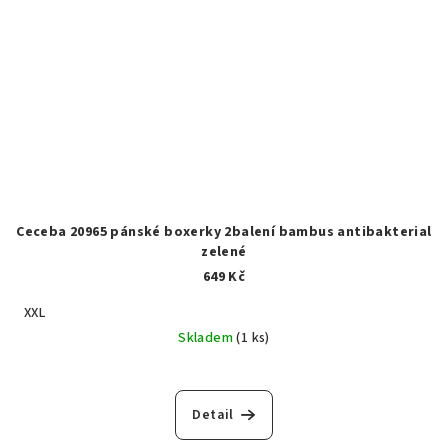
Ceceba 20965 pánské boxerky 2balení bambus antibakterial
zelené
649 Kč
XXL
Skladem
(1 ks)
Detail