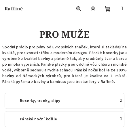
Přejít
Raffiné
na
obsah
Nákupní
Hledat
Přihlášení
PRO MUŽE
košík
Spodní prádlo pro pány od Evropských značek, které si zakládají na
kvalitě, preciznosti střihu a moderním designu. Pánské boxerky jsou
vyrobené z kvalitní bavlny a pletené tak, aby si udržely tvar a barvu
po mnoha vypráních. Pánské plavky jsou odolné vůči chloru i mořské
vodě, výborně sednou a rychle schnou. Pánské noční košile ze 100%
bavlny od Německých výrobců, pro které je kvalita na 1. místě.
Pánská pyžama z bavlny a bambusu jsou bestsellery v Raffiné.
Boxerky, trenky, slipy
Pánské noční košile