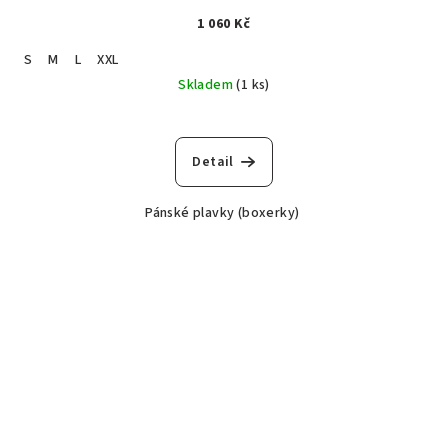
1 060 Kč
S
M
L
XXL
Skladem
(1 ks)
Detail
Pánské plavky (boxerky)