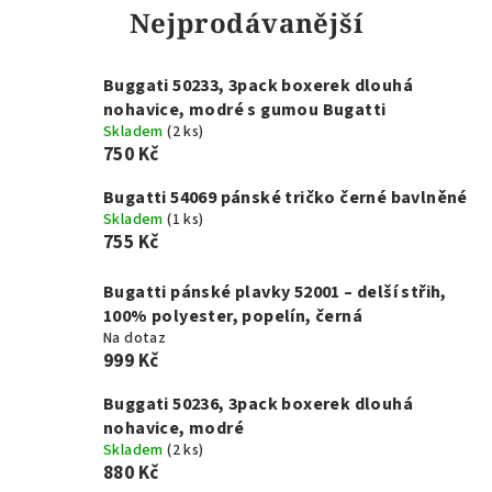
Nejprodávanější
Buggati 50233, 3pack boxerek dlouhá
nohavice, modré s gumou Bugatti
Skladem
(2 ks)
750 Kč
Bugatti 54069 pánské tričko černé bavlněné
Skladem
(1 ks)
755 Kč
Bugatti pánské plavky 52001 – delší střih,
100% polyester, popelín, černá
Na dotaz
999 Kč
Buggati 50236, 3pack boxerek dlouhá
nohavice, modré
Skladem
(2 ks)
880 Kč