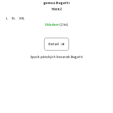
gumou Bugatti
750 Kč
L
XL
XXL
Skladem
(2 ks)
Detail
3pack pánských boxerek Bugatti