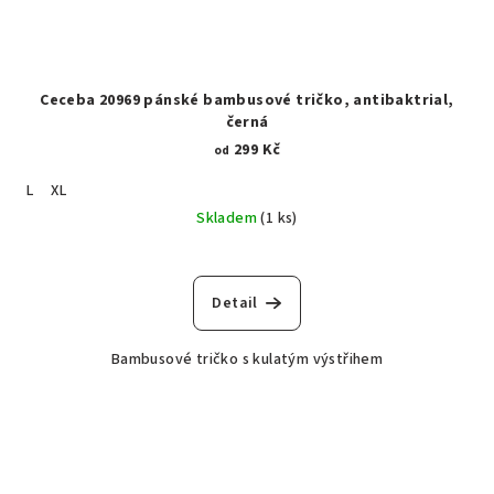
Ceceba 20969 pánské bambusové tričko, antibaktrial,
černá
299 Kč
od
L
XL
Skladem
(1 ks)
Detail
Bambusové tričko s kulatým výstřihem