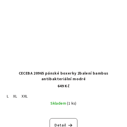
CECEBA 20965 pánské boxerky 2balení bambus
antibakteriální modré
649 Kč
L
XL
XXL
Skladem
(1 ks)
Detail