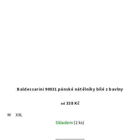
Baldessarini 90031 pánské nátělníky bílé z bavlny
338 Kč
od
M
XXL
Skladem
(2 ks)