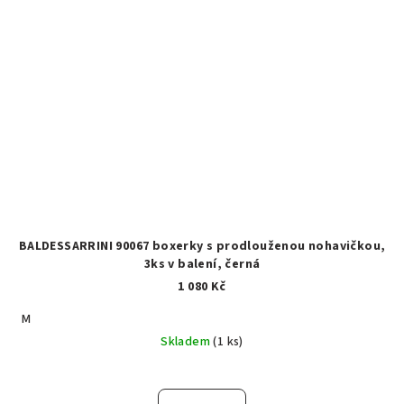
BALDESSARRINI 90067 boxerky s prodlouženou nohavičkou,
3ks v balení, černá
1 080 Kč
M
Skladem
(1 ks)