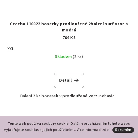
Ceceba 110022 boxerky prodloužené 2balení surf vzor a
modrá
769 Kč
XXL
Skladem
(2 ks)
Detail
Balení 2 ks boxerek v prodloužené verzi nohavic...
Tento web používá soubory cookie. Dalším procházením tohoto webu
vyjadřujete souhlas s jejich používáním.. Více informací
zde
.
Rozumím