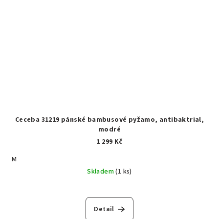
Ceceba 31219 pánské bambusové pyžamo, antibaktrial,
modré
1 299 Kč
M
Skladem
(1 ks)
Detail