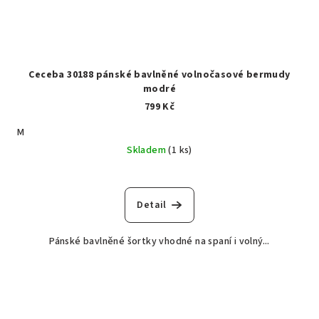
Ceceba 30188 pánské bavlněné volnočasové bermudy
modré
799 Kč
M
Skladem
(1 ks)
Detail
Pánské bavlněné šortky vhodné na spaní i volný...