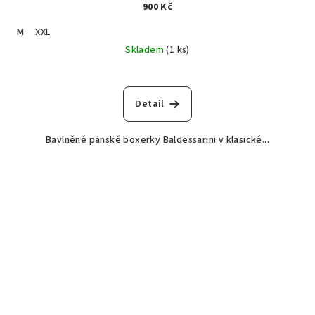
900 Kč
M
XXL
Skladem
(1 ks)
Detail
Bavlněné pánské boxerky Baldessarini v klasické...