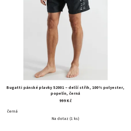
r
o
d
u
k
t
ů
Bugatti pánské plavky 52001 – delší střih, 100% polyester,
popelín, černá
999 Kč
černá
Na dotaz
(1 ks)