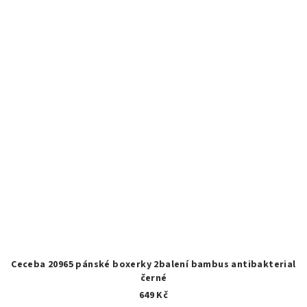
Ceceba 20965 pánské boxerky 2balení bambus antibakterial
černé
649 Kč