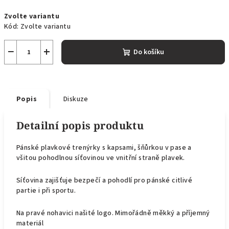
Měrná
Zvolte variantu
cena:
Kód:
Zvolte variantu
−
+
Do košíku
Popis
Diskuze
Detailní popis produktu
Pánské plavkové trenýrky s kapsami, šňůrkou v pase a
všitou pohodlnou síťovinou ve vnitřní straně plavek.
Síťovina zajišťuje bezpečí a pohodlí pro pánské citlivé
partie i při sportu.
Na pravé nohavici našité logo. Mimořádně měkký a příjemný
materiál