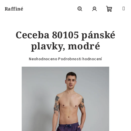
Přejít
Raffiné
na
obsah
Nákupní
Hledat
Přihlášení
Ceceba 80105 pánské
košík
plavky, modré
Průměrné
Neohodnoceno
Podrobnosti hodnocení
hodnocení
produktu
je
0,0
z
5
hvězdiček.