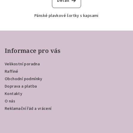
Detail
Pánské plavkové šortky s kapsami
Z
á
p
Informace pro vás
a
Velikostní poradna
t
Raffiné
í
Obchodní podmínky
Doprava a platba
Kontakty
O nás
Reklamační řád a vrácení