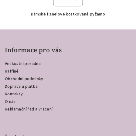
Dámské flanelové kostkované pyžamo
Z
á
p
Informace pro vás
a
Velikostní poradna
t
Raffiné
í
Obchodní podmínky
Doprava a platba
Kontakty
O nás
Reklamační řád a vrácení