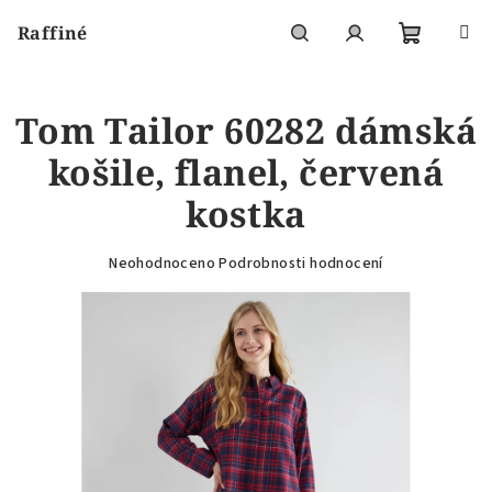
Přejít
Raffiné
na
obsah
Nákupní
Hledat
Přihlášení
Tom Tailor 60282 dámská
košík
košile, flanel, červená
kostka
Průměrné
Neohodnoceno
Podrobnosti hodnocení
hodnocení
produktu
je
0,0
z
5
hvězdiček.