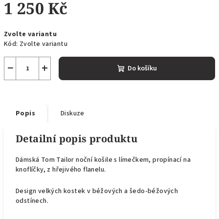
1 250 Kč
Měrná
Zvolte variantu
cena:
Kód:
Zvolte variantu
−
+
Do košíku
Popis
Diskuze
Detailní popis produktu
Dámská Tom Tailor noční košile s límečkem, propínací na
knoflíčky, z hřejivého flanelu.
Design velkých kostek v béžových a šedo-béžových
odstínech.