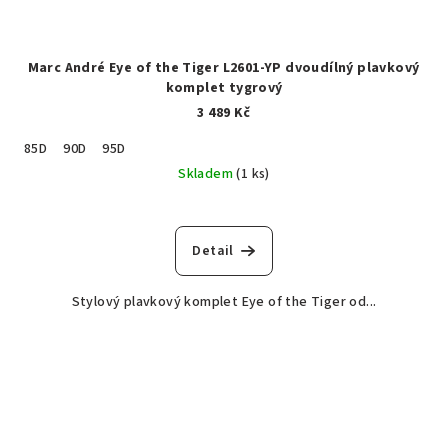
Marc André Eye of the Tiger L2601-YP dvoudílný plavkový
komplet tygrový
3 489 Kč
85D
90D
95D
Skladem
(1 ks)
Detail
Stylový plavkový komplet Eye of the Tiger od...