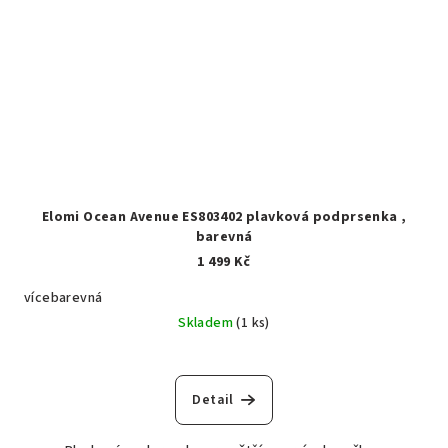
Elomi Ocean Avenue ES803402 plavková podprsenka ,
barevná
1 499 Kč
vícebarevná
Skladem
(1 ks)
Detail