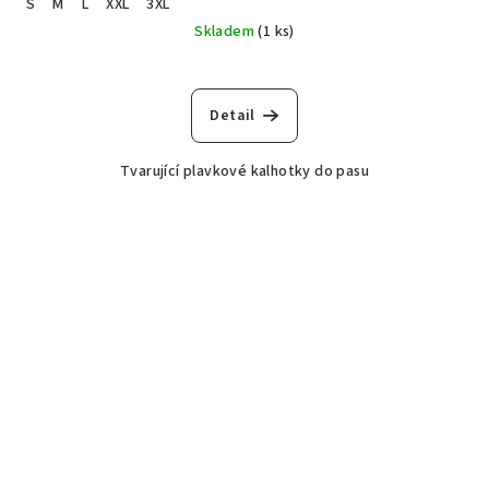
S
M
L
XXL
3XL
Skladem
(1 ks)
Detail
Tvarující plavkové kalhotky do pasu