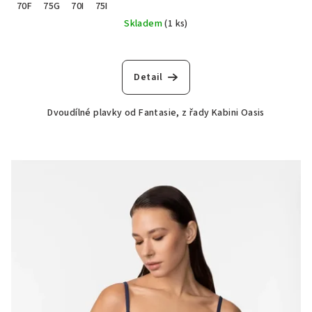
70F
75G
70I
75I
Skladem
(1 ks)
Detail
Dvoudílné plavky od Fantasie, z řady Kabini Oasis