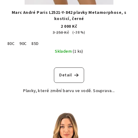
Marc André Paris L2521-Y-842 plavky Metamorphose, s
kosticí, černé
2 000 Kč
3 250 Kč
(–38 %)
80C
90C
85D
Skladem
(1 ks)
Detail
Plavky, které změní barvu ve vodě. Souprava...