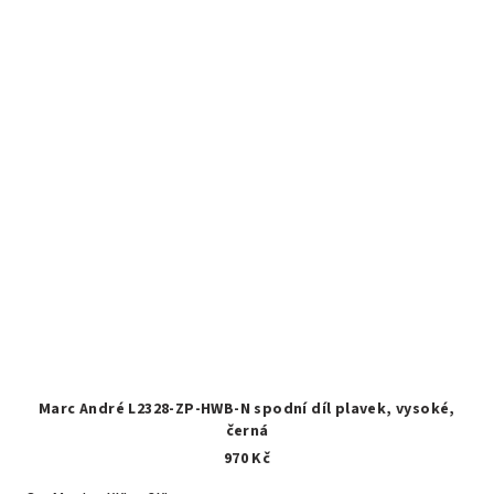
Marc André L2328-ZP-HWB-N spodní díl plavek, vysoké,
černá
970 Kč