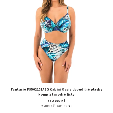
Fantasie FS502101AEG Kabini Oasis dvoudílné plavky
komplet modré listy
2 000 Kč
od
2 489 Kč
(až –19 %)