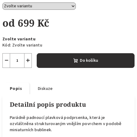
od
699 Kč
Měrná
Zvolte variantu
cena:
Kód:
Zvolte variantu
−
+
Do košíku
Popis
Diskuze
Detailní popis produktu
Parádně padnoucí plavková podprsenka, která je
ozvláštněna strukturovaným vnějším povrchem v podobě
miniaturních bublinek.