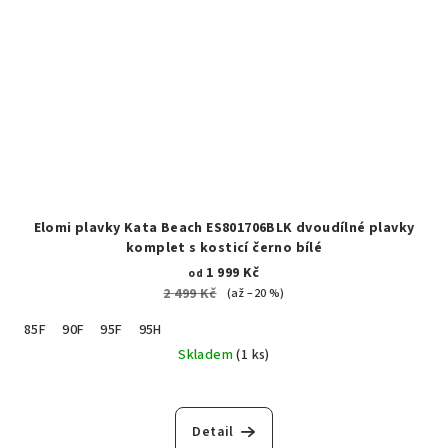
Elomi plavky Kata Beach ES801706BLK dvoudílné plavky
komplet s kosticí černo bílé
1 999 Kč
od
2 499 Kč
(až –20 %)
85F
90F
95F
95H
Skladem
(1 ks)
Detail