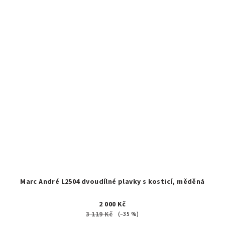
Marc André L2504 dvoudílné plavky s kosticí, měděná
2 000 Kč
3 119 Kč
(–35 %)