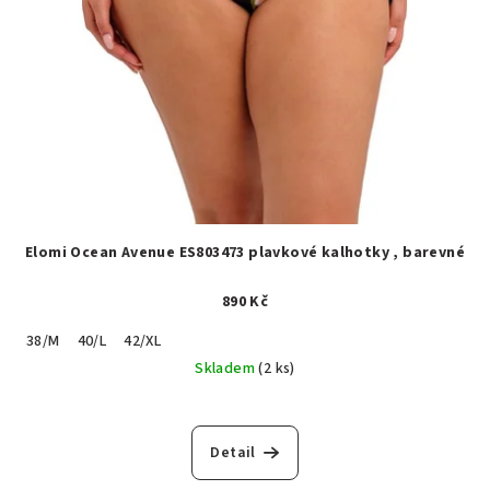
Elomi Ocean Avenue ES803473 plavkové kalhotky , barevné
890 Kč
38/M
40/L
42/XL
Skladem
(2 ks)
Detail