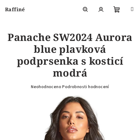
Přejít
Raffiné
na
obsah
Nákupní
Hledat
Přihlášení
Panache SW2024 Aurora
košík
blue plavková
podprsenka s kosticí
modrá
Průměrné
Neohodnoceno
Podrobnosti hodnocení
hodnocení
produktu
je
0,0
z
5
hvězdiček.