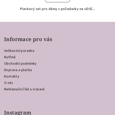
Plavkový set pro dámy s požadavky na větší...
Z
á
p
Informace pro vás
a
Velikostní poradna
t
Raffiné
í
Obchodní podmínky
Doprava a platba
Kontakty
O nás
Reklamační řád a vrácení
Instagram