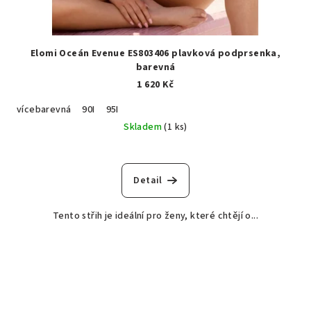
Elomi Oceán Evenue ES803406 plavková podprsenka,
barevná
1 620 Kč
vícebarevná
90I
95I
Skladem
(1 ks)
Detail
Tento střih je ideální pro ženy, které chtějí o...