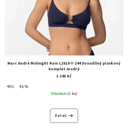
Marc André Midnight Rain L2610-Y-244 Dvoudílný plavkový
komplet modrý
3 240 Kč
40/L
42/XL
Skladem
(1 ks)
Detail