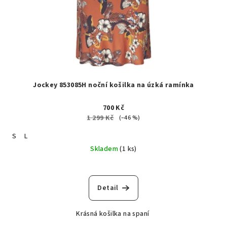
Jockey 853085H noční košilka na úzká ramínka
700 Kč
1 299 Kč
(–46 %)
S
L
Skladem
(1 ks)
Detail
Krásná košilka na spaní