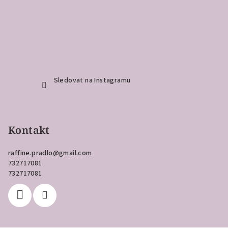
Sledovat na Instagramu
Kontakt
raffine.pradlo
@
gmail.com
732717081
732717081