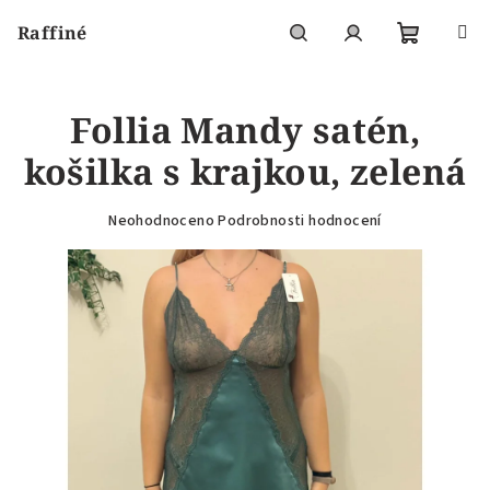
Přejít
Raffiné
na
obsah
Nákupní
Hledat
Přihlášení
Follia Mandy satén,
košík
košilka s krajkou, zelená
Průměrné
Neohodnoceno
Podrobnosti hodnocení
hodnocení
produktu
je
0,0
z
5
hvězdiček.