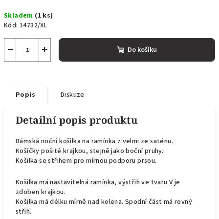
Měrná
Skladem
(1 ks)
cena:
Kód:
14732/XL
−
+
Do košíku
Popis
Diskuze
Detailní popis produktu
Dámská noční košilka na ramínka z velmi ze saténu.
Košíčky pošité krajkou, stejně jako boční pruhy.
Košilka se střihem pro mírnou podporu prsou.
Košilka má nastavitelná ramínka, výstřih ve tvaru V je
zdoben krajkou.
Košilka má délku mírně nad kolena. Spodní část má rovný
střih.