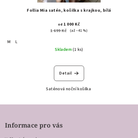
Follia Mia satén, košilka s krajkou, bílá
1 000 Kč
od
1 699 Kč
(až –41 %)
M
L
Skladem
(1 ks)
Detail
Saténová noční košilka
Z
á
p
Informace pro vás
a