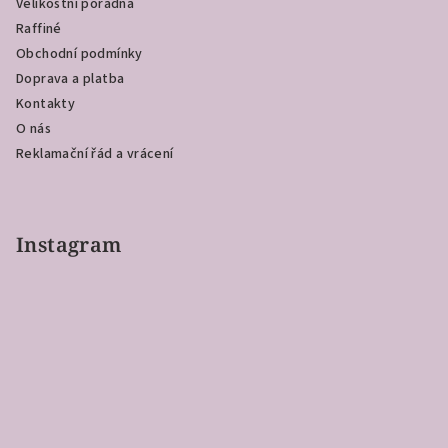
Velikostní poradna
t
Raffiné
í
Obchodní podmínky
Doprava a platba
Kontakty
O nás
Reklamační řád a vrácení
Instagram