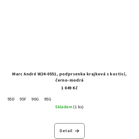
Marc André W24-0551, podprsenka krajková s kosticí,
černo-modrá
1 849 Kč
95D
95F
90G
95G
Skladem
(1 ks)
Detail