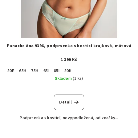
Panache Ana 9396, podprsenka s kosticí krajková, mátová
1 399 Kč
80E
65H
75H
65I
85I
80K
Skladem
(1 ks)
Detail
Podprsenka s kosticí, nevypodložená, od značky...