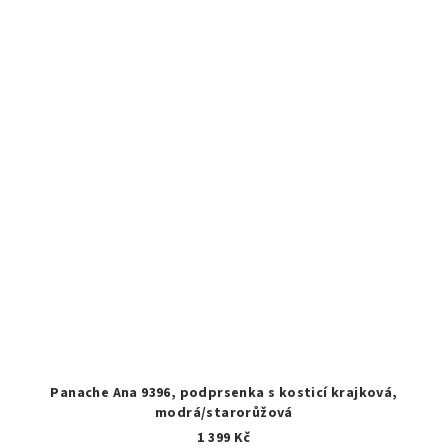
Panache Ana 9396, podprsenka s kosticí krajková,
modrá/starorůžová
1 399 Kč