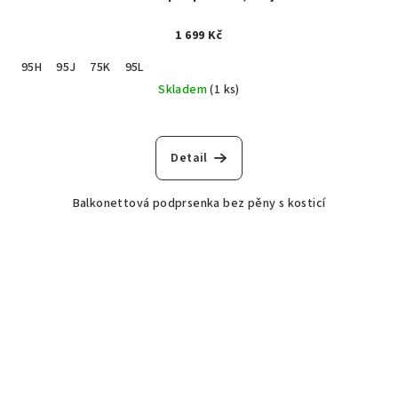
1 699 Kč
95H
95J
75K
95L
Skladem
(1 ks)
Detail
Balkonettová podprsenka bez pěny s kosticí