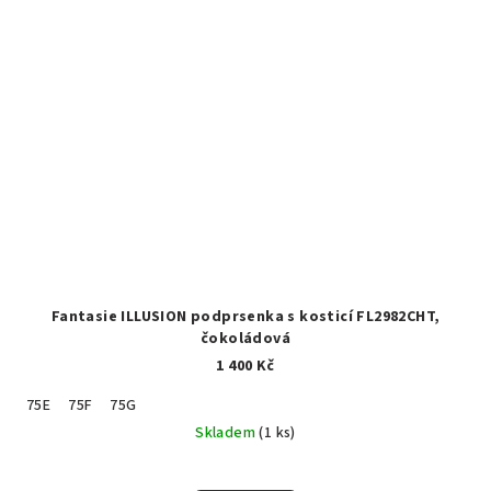
Fantasie ILLUSION podprsenka s kosticí FL2982CHT,
čokoládová
1 400 Kč
75E
75F
75G
Skladem
(1 ks)