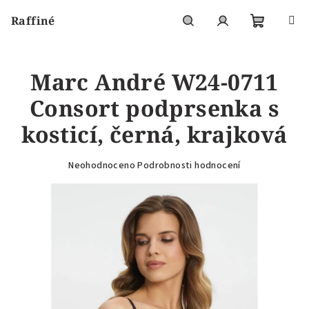
Přejít
Raffiné
na
obsah
Nákupní
Hledat
Přihlášení
Marc André W24-0711
košík
Consort podprsenka s
kosticí, černá, krajková
Průměrné
Neohodnoceno
Podrobnosti hodnocení
hodnocení
produktu
je
0,0
z
5
hvězdiček.