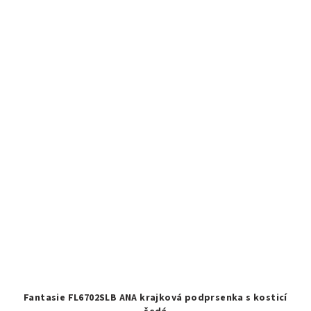
Fantasie FL6702SLB ANA krajková podprsenka s kosticí