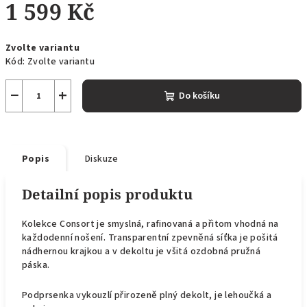
1 599 Kč
Měrná
Zvolte variantu
cena:
Kód:
Zvolte variantu
−
+
Do košíku
Popis
Diskuze
Detailní popis produktu
Kolekce Consort je smyslná, rafinovaná a přitom vhodná na
každodenní nošení. Transparentní zpevněná síťka je pošitá
nádhernou krajkou a v dekoltu je všitá ozdobná pružná
páska.
Podprsenka vykouzlí přirozeně plný dekolt, je lehoučká a