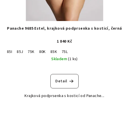
Panache 9685 Estel, krajková podprsenka s kosticí, černá
1 840 Kč
85I
85J
75K
80K
85K
75L
Skladem
(1 ks)
Detail
Krajková podprsenka s kosticí od Panache...