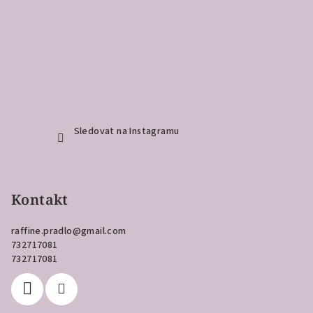
Sledovat na Instagramu
Kontakt
raffine.pradlo
@
gmail.com
732717081
732717081