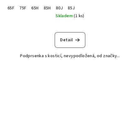
65F
75F
65H
85H
80J
85J
Skladem
(1 ks)
Detail
Podprsenka s kosticí, nevypodložená, od značky...