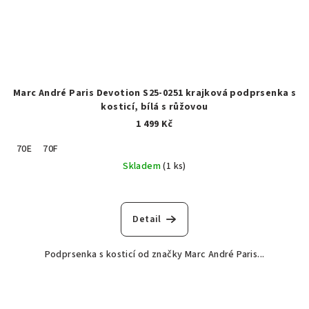
Marc André Paris Devotion S25-0251 krajková podprsenka s
kosticí, bílá s růžovou
1 499 Kč
70E
70F
Skladem
(1 ks)
Detail
Podprsenka s kosticí od značky Marc André Paris...