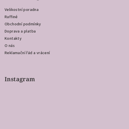
a
Velikostní poradna
t
Raffiné
í
Obchodní podmínky
Doprava a platba
Kontakty
O nás
Reklamační řád a vrácení
Instagram