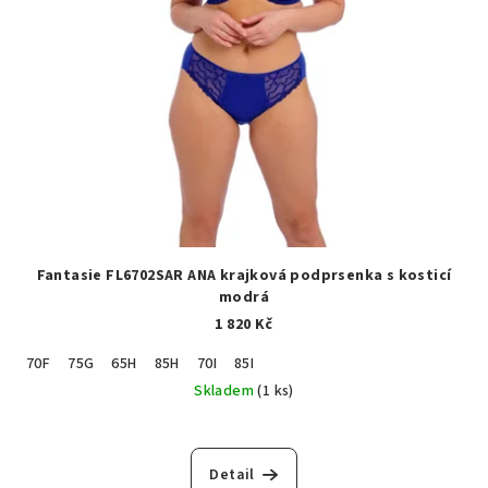
Fantasie FL6702SAR ANA krajková podprsenka s kosticí
modrá
1 820 Kč
70F
75G
65H
85H
70I
85I
Skladem
(1 ks)
Detail