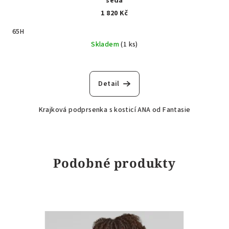
šedá
1 820 Kč
65H
Skladem
(1 ks)
Detail
Krajková podprsenka s kosticí ANA od Fantasie
Podobné produkty