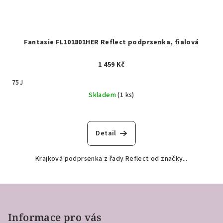
Fantasie FL101801HER Reflect podprsenka, fialová
1 459 Kč
75J
Skladem
(1 ks)
Detail
Krajková podprsenka z řady Reflect od značky...
Z
á
p
Informace pro vás