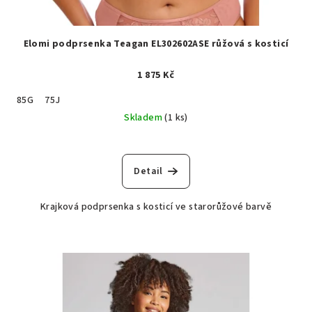
Elomi podprsenka Teagan EL302602ASE růžová s kosticí
1 875 Kč
85G
75J
Skladem
(1 ks)
Detail
Krajková podprsenka s kosticí ve starorůžové barvě