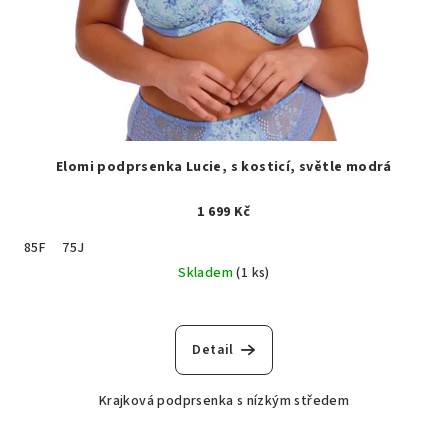
Elomi podprsenka Lucie, s kosticí, světle modrá
1 699 Kč
85F
75J
Skladem
(1 ks)
Detail
Krajková podprsenka s nízkým středem