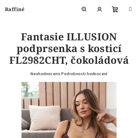
Přejít
Raffiné
na
obsah
Nákupní
Hledat
Přihlášení
Fantasie ILLUSION
košík
podprsenka s kosticí
FL2982CHT, čokoládová
Průměrné
Neohodnoceno
Podrobnosti hodnocení
hodnocení
produktu
je
0,0
z
5
hvězdiček.