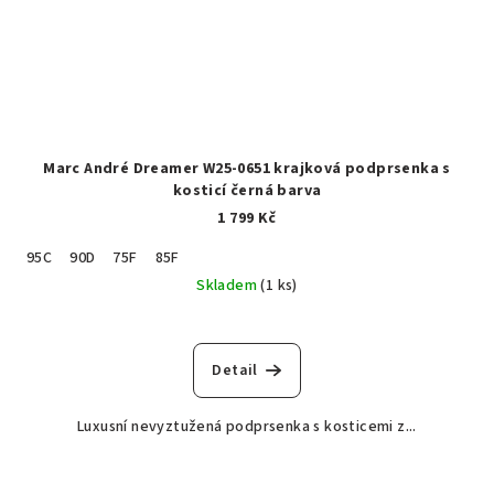
Marc André Dreamer W25-0651 krajková podprsenka s
kosticí černá barva
1 799 Kč
95C
90D
75F
85F
Skladem
(1 ks)
Detail
Luxusní nevyztužená podprsenka s kosticemi z...