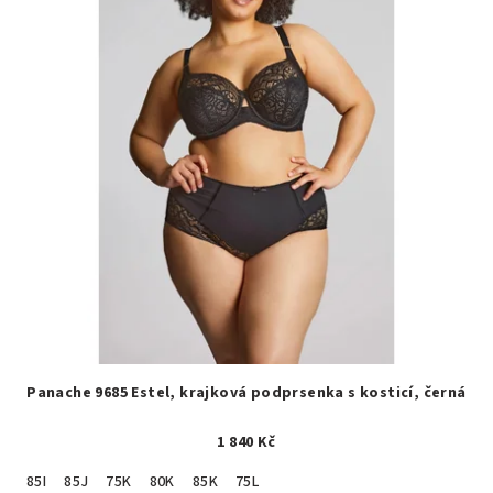
Panache 9685 Estel, krajková podprsenka s kosticí, černá
1 840 Kč
85I
85J
75K
80K
85K
75L