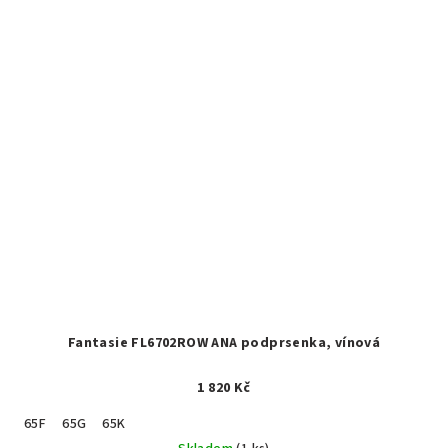
Fantasie FL6702ROW ANA podprsenka, vínová
1 820 Kč
65F
65G
65K