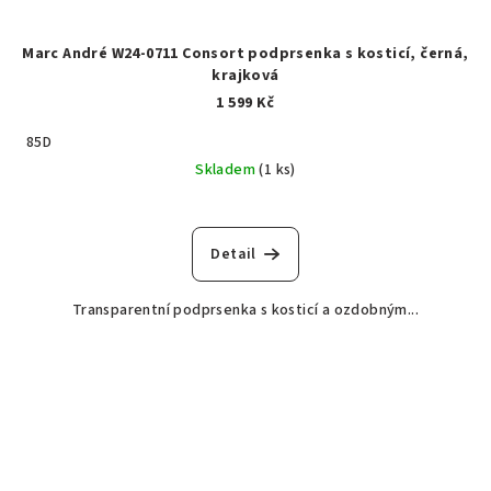
Marc André W24-0711 Consort podprsenka s kosticí, černá,
krajková
1 599 Kč
85D
Skladem
(1 ks)
Detail
Transparentní podprsenka s kosticí a ozdobným...