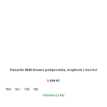
Panache 9695 Dionne podprsenka, krajková s kosticí
1 699 Kč
95H
95J
75K
95L
Skladem
(1 ks)