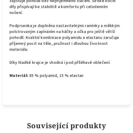
zajišťuje pohodlí bez nepříjemného tlačení. Široké boční
díly přispívají ke stabilitě a komfortu při celodenním
nošení.
Podprsenka je doplněna nastavitelnými ramínky a měkkým
polstrovaným zapínáním na háčky a očka pro ještě větší
pohodlí. Kvalitní kombinace polyamidu a elastanu zaručuje
příjemný pocit na těle, pružnost i dlouhou životnost
materiálu.
Díky hladké krajce je vhodná i pod příléhavé oblečení.
Materiál:
85 % polyamid, 15 % elastan
Související produkty