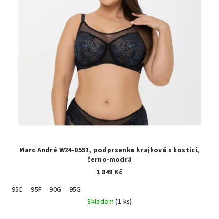
Marc André W24-0551, podprsenka krajková s kosticí,
černo-modrá
1 849 Kč
95D
95F
90G
95G
Skladem
(1 ks)