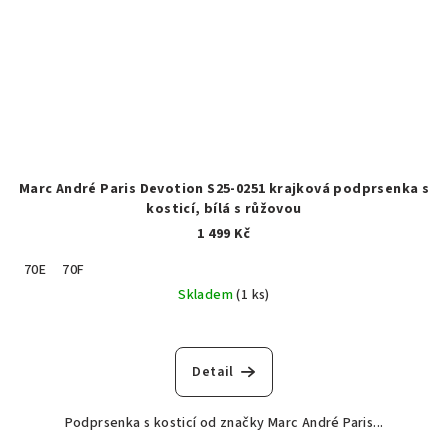
Marc André Paris Devotion S25-0251 krajková podprsenka s
kosticí, bílá s růžovou
1 499 Kč
70E
70F
Skladem
(1 ks)
Detail
Podprsenka s kosticí od značky Marc André Paris...