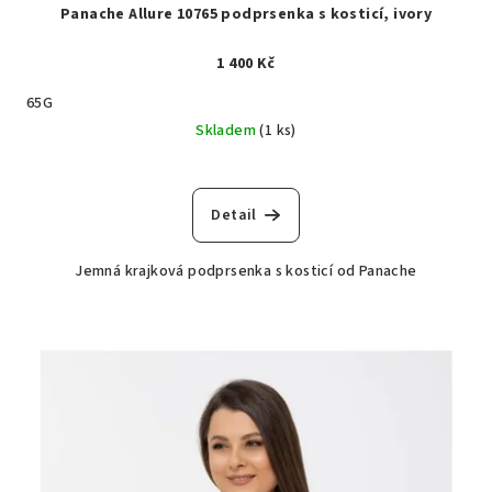
Panache Allure 10765 podprsenka s kosticí, ivory
1 400 Kč
65G
Skladem
(1 ks)
Detail
Jemná krajková podprsenka s kosticí od Panache