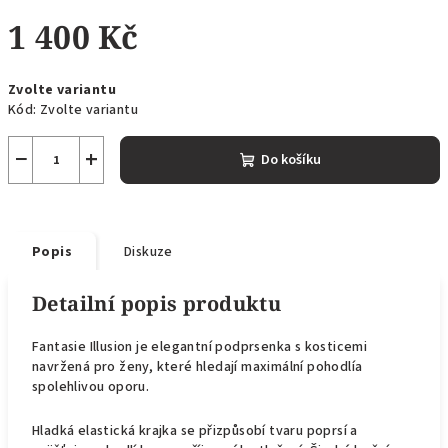
1 400 Kč
Měrná
Zvolte variantu
cena:
Kód:
Zvolte variantu
−
+
Do košíku
Popis
Diskuze
Detailní popis produktu
Fantasie Illusion je elegantní podprsenka s kosticemi
navržená pro ženy, které hledají maximální pohodlía
spolehlivou oporu.
Hladká elastická krajka se přizpůsobí tvaru poprsí a