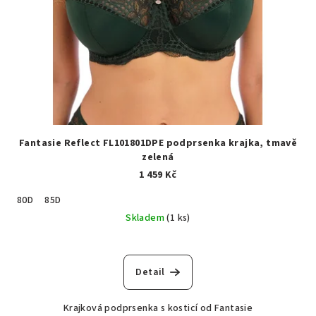
Fantasie Reflect FL101801DPE podprsenka krajka, tmavě
zelená
1 459 Kč
80D
85D
Skladem
(1 ks)
Detail
Krajková podprsenka s kosticí od Fantasie