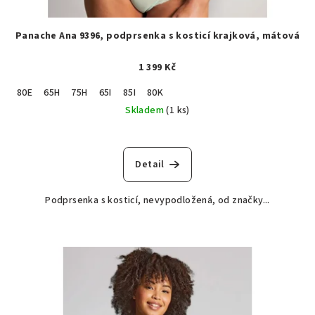
Panache Ana 9396, podprsenka s kosticí krajková, mátová
1 399 Kč
80E
65H
75H
65I
85I
80K
Skladem
(1 ks)
Detail
Podprsenka s kosticí, nevypodložená, od značky...