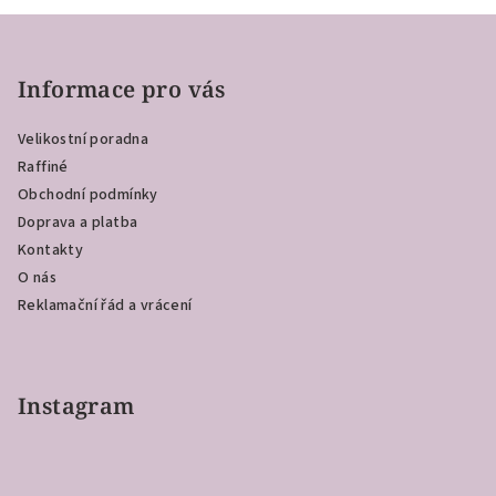
Z
á
p
Informace pro vás
a
Velikostní poradna
t
Raffiné
í
Obchodní podmínky
Doprava a platba
Kontakty
O nás
Reklamační řád a vrácení
Instagram