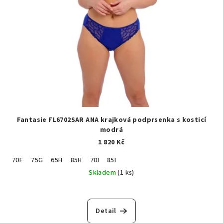
Fantasie FL6702SAR ANA krajková podprsenka s kosticí
modrá
1 820 Kč
70F
75G
65H
85H
70I
85I
Skladem
(1 ks)
Detail