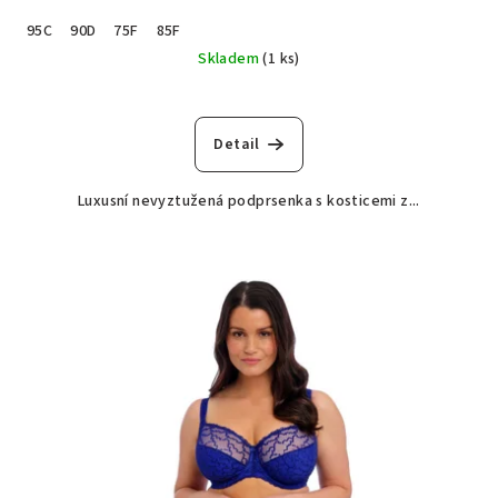
95C
90D
75F
85F
Skladem
(1 ks)
Detail
Luxusní nevyztužená podprsenka s kosticemi z...