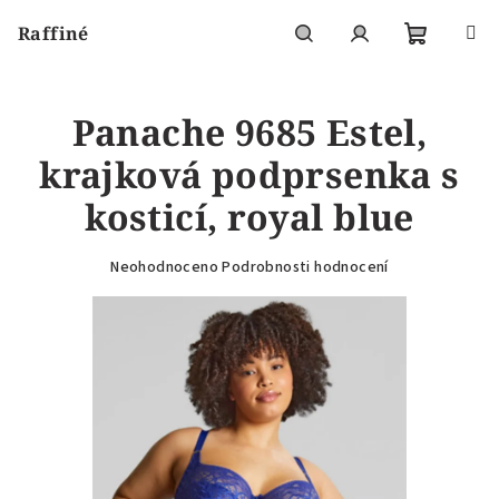
Přejít
Raffiné
na
obsah
Nákupní
Hledat
Přihlášení
Panache 9685 Estel,
košík
krajková podprsenka s
kosticí, royal blue
Průměrné
Neohodnoceno
Podrobnosti hodnocení
hodnocení
produktu
je
0,0
z
5
hvězdiček.