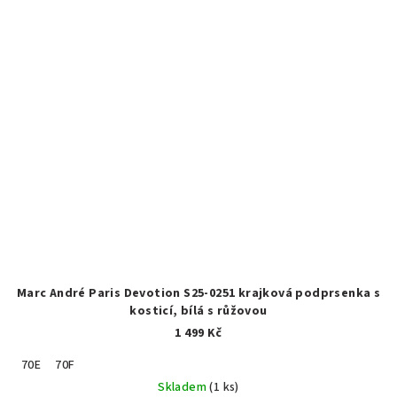
Marc André Paris Devotion S25-0251 krajková podprsenka s
kosticí, bílá s růžovou
1 499 Kč
70E
70F
Skladem
(1 ks)