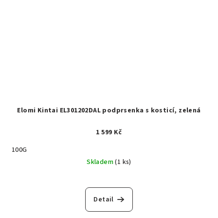
Elomi Kintai EL301202DAL podprsenka s kosticí, zelená
1 599 Kč
100G
Skladem
(1 ks)
Detail