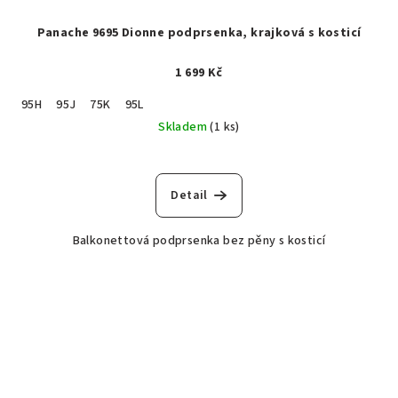
Panache 9695 Dionne podprsenka, krajková s kosticí
1 699 Kč
95H
95J
75K
95L
Skladem
(1 ks)
Detail
Balkonettová podprsenka bez pěny s kosticí