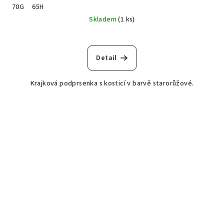
70G
65H
Skladem
(1 ks)
Detail
Krajková podprsenka s kosticí v barvě starorůžové.