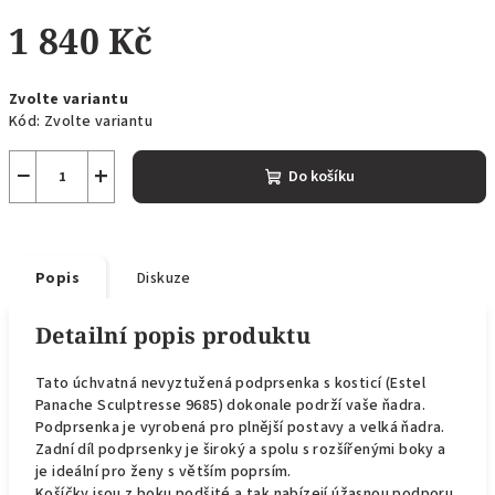
1 840 Kč
Měrná
Zvolte variantu
cena:
Kód:
Zvolte variantu
−
+
Do košíku
Popis
Diskuze
Detailní popis produktu
Tato úchvatná nevyztužená podprsenka s kosticí (Estel
Panache Sculptresse 9685) dokonale podrží vaše ňadra.
Podprsenka je vyrobená pro plnější postavy a velká ňadra.
Zadní díl podprsenky je široký a spolu s rozšířenými boky a
je ideální pro ženy s větším poprsím.
Košíčky jsou z boku podšité a tak nabízejí úžasnou podporu