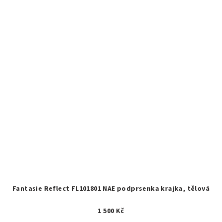
Fantasie Reflect FL101801 NAE podprsenka krajka, tělová
1 500 Kč