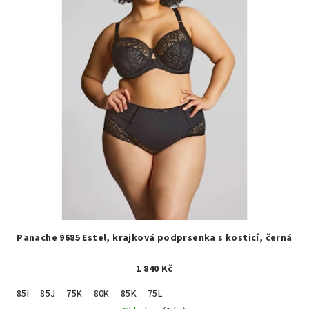
Panache 9685 Estel, krajková podprsenka s kosticí, černá
1 840 Kč
85I
85J
75K
80K
85K
75L