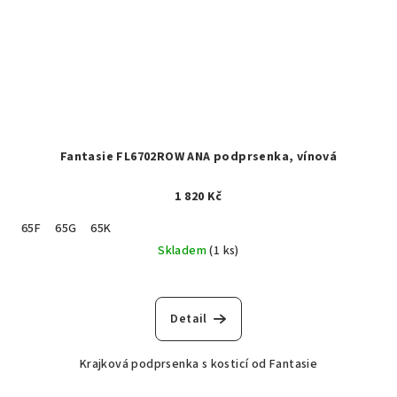
Fantasie FL6702ROW ANA podprsenka, vínová
1 820 Kč
65F
65G
65K
Skladem
(1 ks)
Detail
Krajková podprsenka s kosticí od Fantasie