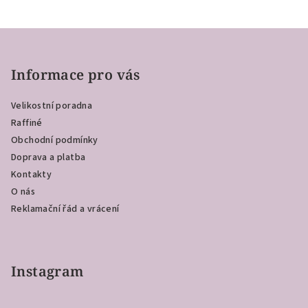
Z
á
p
Informace pro vás
a
Velikostní poradna
t
Raffiné
í
Obchodní podmínky
Doprava a platba
Kontakty
O nás
Reklamační řád a vrácení
Instagram