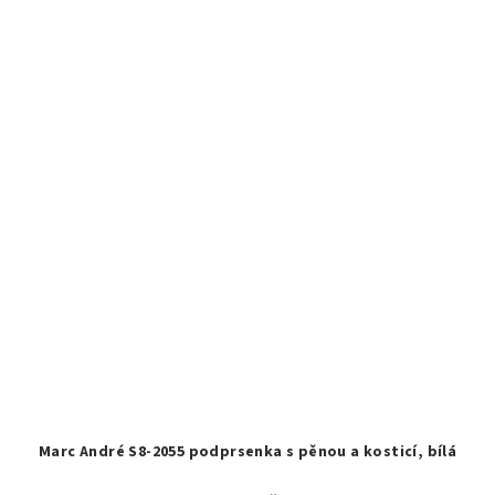
Marc André S8-2055 podprsenka s pěnou a kosticí, bílá