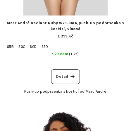
Marc André Radiant Ruby W23-0416,push-up podprsenka s
kosticí, vínová
1 299 Kč
85B
80C
80D
85D
Skladem
(1 ks)
Detail
Push-up podprsenka s kosticí od Marc André