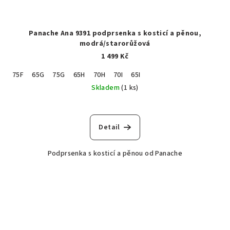
Panache Ana 9391 podprsenka s kosticí a pěnou,
modrá/starorůžová
1 499 Kč
75F
65G
75G
65H
70H
70I
65I
Skladem
(1 ks)
Detail
Podprsenka s kosticí a pěnou od Panache