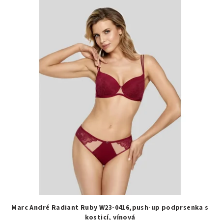
Marc André Radiant Ruby W23-0416,push-up podprsenka s
kosticí, vínová