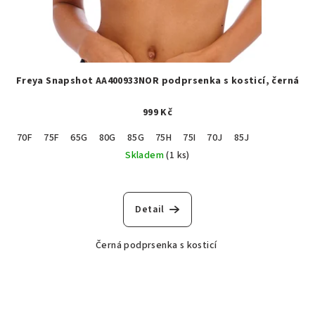
Freya Snapshot AA400933NOR podprsenka s kosticí, černá
999 Kč
70F
75F
65G
80G
85G
75H
75I
70J
85J
Skladem
(1 ks)
Detail
Černá podprsenka s kosticí