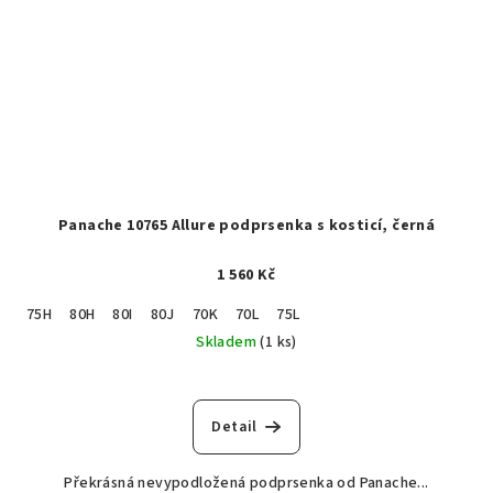
Panache 10765 Allure podprsenka s kosticí, černá
1 560 Kč
75H
80H
80I
80J
70K
70L
75L
Skladem
(1 ks)
Detail
Překrásná nevypodložená podprsenka od Panache...