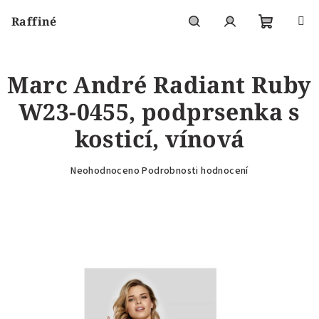
Přejít
Raffiné
na
obsah
Nákupní
Hledat
Přihlášení
Marc André Radiant Ruby
košík
W23-0455, podprsenka s
kosticí, vínová
Průměrné
Neohodnoceno
Podrobnosti hodnocení
hodnocení
produktu
je
0,0
z
5
hvězdiček.