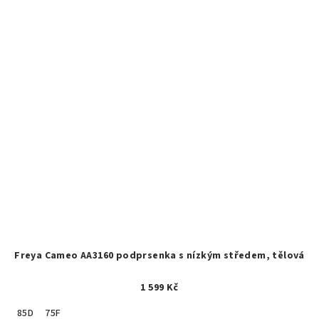
Freya Cameo AA3160 podprsenka s nízkým středem, tělová
1 599 Kč
85D
75F