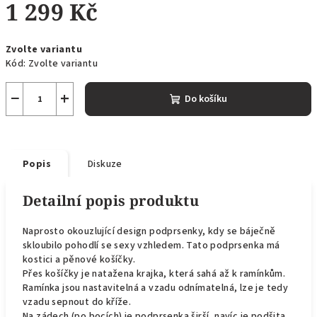
1 299 Kč
Měrná
Zvolte variantu
cena:
Kód:
Zvolte variantu
−
+
Do košíku
Popis
Diskuze
Detailní popis produktu
Naprosto okouzlující design podprsenky, kdy se báječně
skloubilo pohodlí se sexy vzhledem. Tato podprsenka má
kostici a pěnové košíčky.
Přes košíčky je natažena krajka, která sahá až k ramínkům.
Ramínka jsou nastavitelná a vzadu odnímatelná, lze je tedy
vzadu sepnout do kříže.
Na zádech (po bocích) je podprsenka širší, navíc je podšita