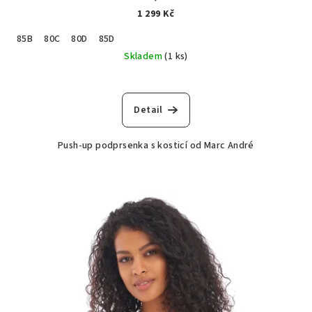
1 299 Kč
85B
80C
80D
85D
Skladem
(1 ks)
Detail
Push-up podprsenka s kosticí od Marc André