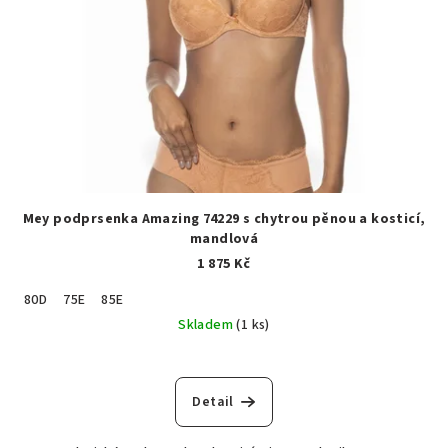
Mey podprsenka Amazing 74229 s chytrou pěnou a kosticí,
mandlová
1 875 Kč
80D
75E
85E
Skladem
(1 ks)
Detail