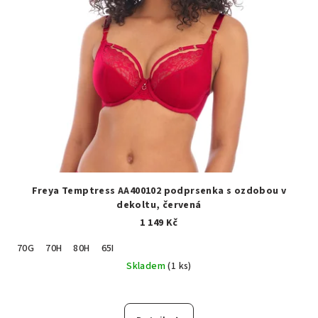
Freya Temptress AA400102 podprsenka s ozdobou v
dekoltu, červená
1 149 Kč
70G
70H
80H
65I
Skladem
(1 ks)