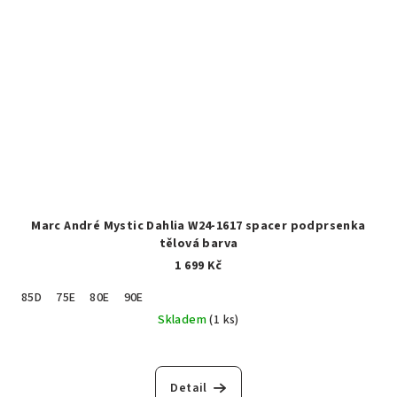
Marc André Mystic Dahlia W24-1617 spacer podprsenka
tělová barva
1 699 Kč
85D
75E
80E
90E
Skladem
(1 ks)
Detail