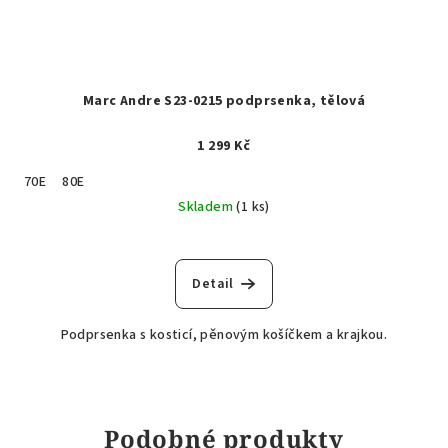
Marc Andre S23-0215 podprsenka, tělová
1 299 Kč
70E
80E
Skladem
(1 ks)
Detail
Podprsenka s kosticí, pěnovým košíčkem a krajkou.
Podobné produkty