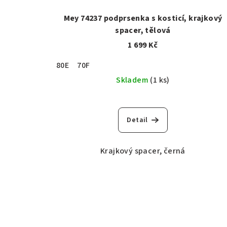
Mey 74237 podprsenka s kosticí, krajkový
spacer, tělová
1 699 Kč
80E
70F
Skladem
(1 ks)
Detail
Krajkový spacer, černá