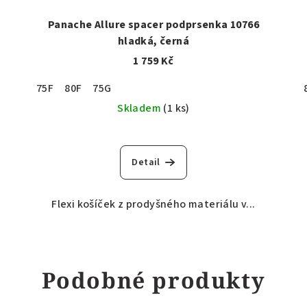
Panache Allure spacer podprsenka 10766
hladká, černá
1 759 Kč
75F
80F
75G
Skladem
(1 ks)
Detail
Flexi košíček z prodyšného materiálu v...
Podobné produkty