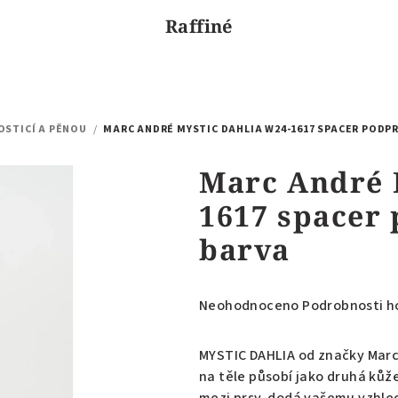
Raffiné
OSTICÍ A PĚNOU
/
MARC ANDRÉ MYSTIC DAHLIA W24-1617 SPACER PODP
Marc André 
1617 spacer
barva
Průměrné
Neohodnoceno
Podrobnosti h
hodnocení
produktu
MYSTIC DAHLIA od značky Marc
je
na těle působí jako druhá kůž
0,0