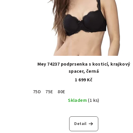
Mey 74237 podprsenka s kosticí, krajkový
spacer, černá
1 699 Kč
75D
75E
80E
Skladem
(1 ks)
Detail