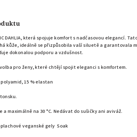
roduktu
C DAHLIA, která spojuje komfort s nadčasovou elegancí. Tato
uhá kůže, ideálně se přizpůsobila vaší siluetě a garantovala 
šťuje dokonalou podporu a vzdušnost.
volba pro ženy, které chtějí spojit eleganci s komfortem.
 polyamid, 15 % elastan
stonsku.
e a maximálně na
30 °C. Nedávat do sušičky ani aviváž.
zoplachové veganské gely
Soak