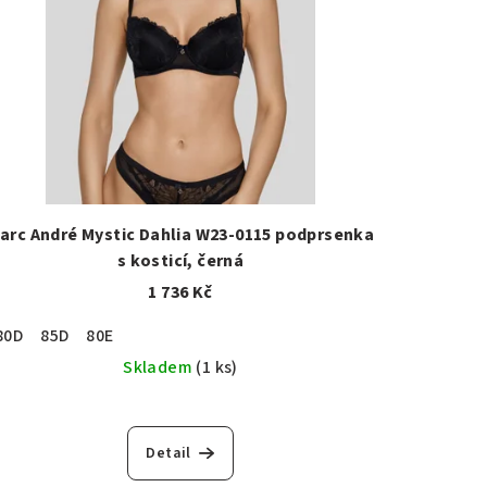
arc André Mystic Dahlia W23-0115 podprsenka
s kosticí, černá
1 736 Kč
80D
75K
85D
80E
Skladem
(1 ks)
Detail