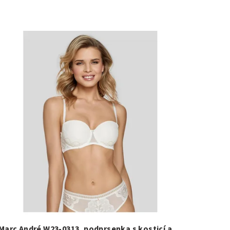
Marc André W23-0313, podprsenka s kosticí a