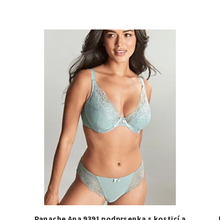
Panache Ana 9391 podprsenka s kosticí a