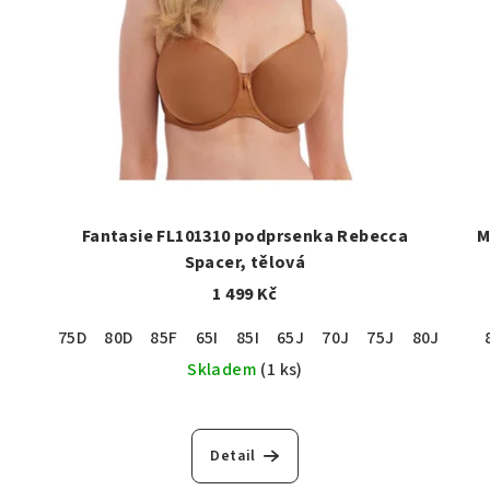
Fantasie FL101310 podprsenka Rebecca
M
Spacer, tělová
1 499 Kč
75D
80D
85F
65I
85I
65J
70J
75J
80J
65K
Skladem
(1 ks)
Detail