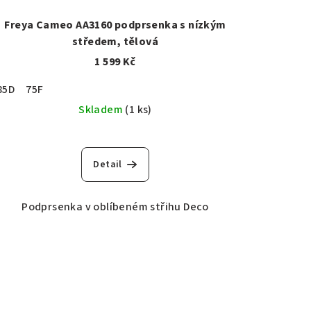
Freya Cameo AA3160 podprsenka s nízkým
středem, tělová
1 599 Kč
85D
75F
Skladem
(1 ks)
Detail
Podprsenka v oblíbeném střihu Deco