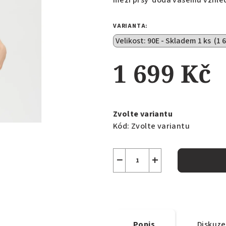
mezi prsy dodá vašemu vzhled
z
5
VARIANTA:
hvězdiček.
1 699 Kč
Měrná
cena:
Zvolte variantu
Kód:
Zvolte variantu
−
+
Popis
Diskuze