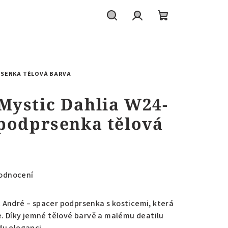
Hledat
Přihlášení
Nákupní
košík
RSENKA TĚLOVÁ BARVA
Mystic Dahlia W24-
 podprsenka tělová
odnocení
 André – spacer podprsenka s kosticemi, která
e. Díky jemné tělové barvě a malému deatilu