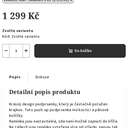
1 299 Kč
Měrná
Zvolte variantu
cena:
Kód:
Zvolte variantu
−
+
Do košíku
Popis
Diskuze
Detailní popis produktu
Krásný design podprsenky, který je částečně potažen
krajkou. Tato push-up podprsenka má kostici a pěnové
košíčky.
Ramínka jsou nastavitelná, zde není možné zapnutí do kříže.
Na zádech jsou ramínka vytažena více od středu, nejsou tak