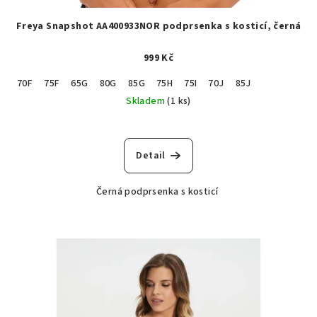
Freya Snapshot AA400933NOR podprsenka s kosticí, černá
999 Kč
70F
75F
65G
80G
85G
75H
75I
70J
85J
Skladem
(1 ks)
Detail
Černá podprsenka s kosticí