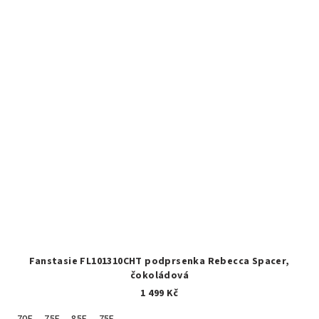
Fanstasie FL101310CHT podprsenka Rebecca Spacer,
čokoládová
1 499 Kč