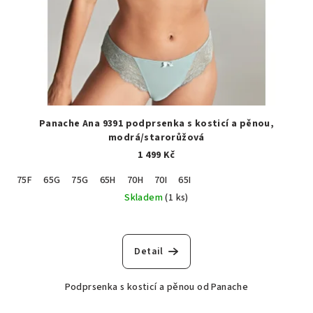
Panache Ana 9391 podprsenka s kosticí a pěnou,
modrá/starorůžová
1 499 Kč
75F
65G
75G
65H
70H
70I
65I
Skladem
(1 ks)
Detail
Podprsenka s kosticí a pěnou od Panache