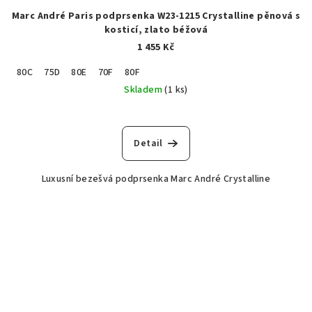
Marc André Paris podprsenka W23-1215 Crystalline pěnová s
kosticí, zlato béžová
1 455 Kč
80C
75D
80E
70F
80F
Skladem
(1 ks)
Detail
Luxusní bezešvá podprsenka Marc André Crystalline