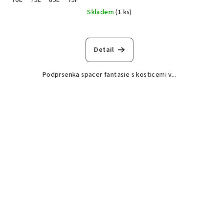
70E
75E
85E
75F
Skladem
(1 ks)
Detail
Podprsenka spacer fantasie s kosticemi v...