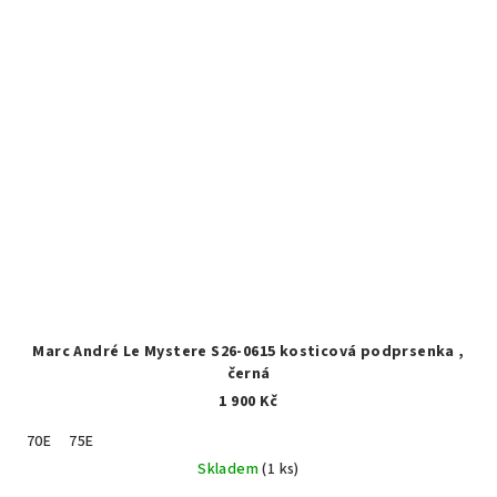
Marc André Le Mystere S26-0615 kosticová podprsenka ,
černá
1 900 Kč
70E
75E
Skladem
(1 ks)