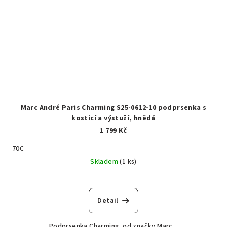
Marc André Paris Charming S25-0612-10 podprsenka s
kosticí a výstuží, hnědá
1 799 Kč
70C
Skladem
(1 ks)
Detail
Podprsenka Charming od značky Marc...