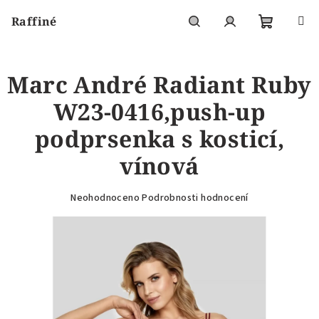
Přejít
Raffiné
na
obsah
Nákupní
Hledat
Přihlášení
Marc André Radiant Ruby
košík
W23-0416,push-up
podprsenka s kosticí,
vínová
Průměrné
Neohodnoceno
Podrobnosti hodnocení
hodnocení
produktu
je
0,0
z
5
hvězdiček.