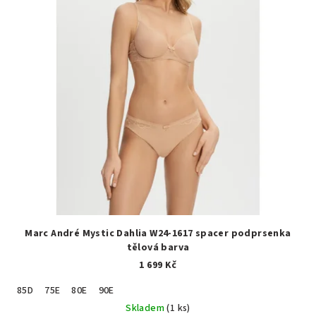
Marc André Mystic Dahlia W24-1617 spacer podprsenka
tělová barva
1 699 Kč
85D
75E
80E
90E
Skladem
(1 ks)