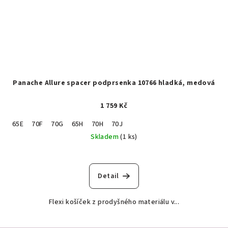
Panache Allure spacer podprsenka 10766 hladká, medová
1 759 Kč
65E
70F
70G
65H
70H
70J
Skladem
(1 ks)
Detail
Flexi košíček z prodyšného materiálu v...