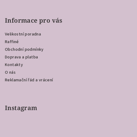
Z
á
p
Informace pro vás
a
Velikostní poradna
t
Raffiné
í
Obchodní podmínky
Doprava a platba
Kontakty
O nás
Reklamační řád a vrácení
Instagram