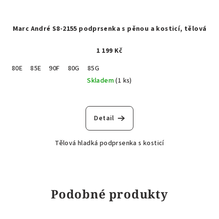
Marc André S8-2155 podprsenka s pěnou a kosticí, tělová
1 199 Kč
80E
85E
90F
80G
85G
Skladem
(1 ks)
Detail
Tělová hladká podprsenka s kosticí
Podobné produkty