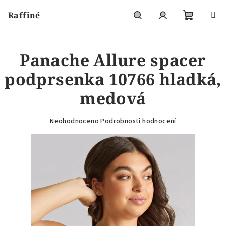
Přejít
Raffiné
na
obsah
Nákupní
Hledat
Přihlášení
Panache Allure spacer
košík
podprsenka 10766 hladká,
medová
Průměrné
Neohodnoceno
Podrobnosti hodnocení
hodnocení
produktu
je
0,0
z
5
hvězdiček.