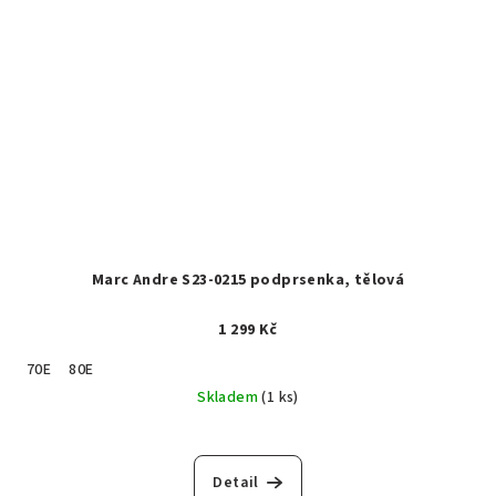
Marc Andre S23-0215 podprsenka, tělová
1 299 Kč
70E
80E
Skladem
(1 ks)
Detail