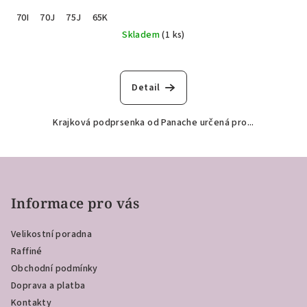
70I
70J
75J
65K
Skladem
(1 ks)
Detail
Krajková podprsenka od Panache určená pro...
Z
á
p
Informace pro vás
a
Velikostní poradna
t
Raffiné
í
Obchodní podmínky
Doprava a platba
Kontakty