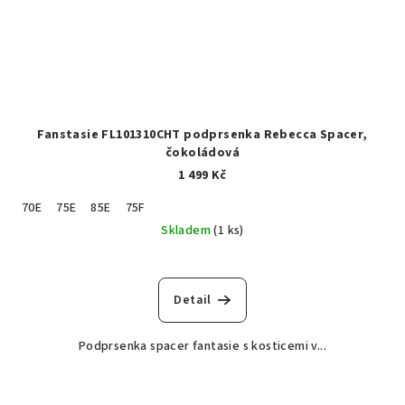
Fanstasie FL101310CHT podprsenka Rebecca Spacer,
čokoládová
1 499 Kč
70E
75E
85E
75F
Skladem
(1 ks)
Detail
Podprsenka spacer fantasie s kosticemi v...