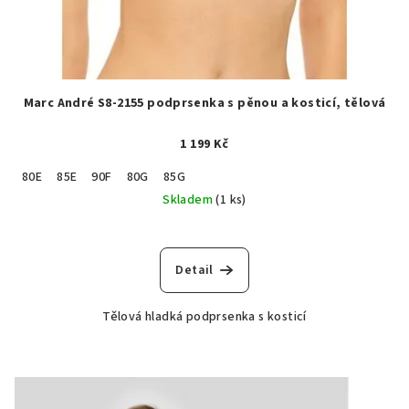
Marc André S8-2155 podprsenka s pěnou a kosticí, tělová
1 199 Kč
80E
85E
90F
80G
85G
Skladem
(1 ks)
Detail
Tělová hladká podprsenka s kosticí