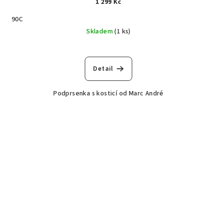
1 299 Kč
90C
Skladem
(1 ks)
Detail
Podprsenka s kosticí od Marc André