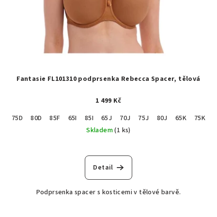
Fantasie FL101310 podprsenka Rebecca Spacer, tělová
1 499 Kč
75D
80D
85F
65I
85I
65J
70J
75J
80J
65K
75K
Skladem
(1 ks)
Detail
Podprsenka spacer s kosticemi v tělové barvě.