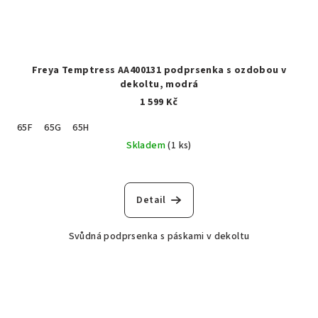
Freya Temptress AA400131 podprsenka s ozdobou v
dekoltu, modrá
1 599 Kč
65F
65G
65H
Skladem
(1 ks)
Detail
Svůdná podprsenka s páskami v dekoltu