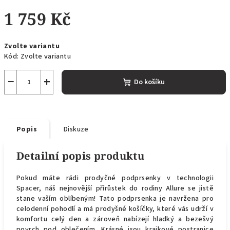
1 759 Kč
Měrná
Zvolte variantu
cena:
Kód:
Zvolte variantu
−
+
Do košíku
Popis
Diskuze
Detailní popis produktu
Pokud máte rádi prodyčné podprsenky v technologii
Spacer, náš nejnovější přírůstek do rodiny Allure se jistě
stane vaším oblíbeným! Tato podprsenka je navržena pro
celodenní pohodlí a má prodyšné košíčky, které vás udrží v
komfortu celý den a zároveň nabízejí hladký a bezešvý
povrch pod oblečením. Krásné jsou krajkové postranice