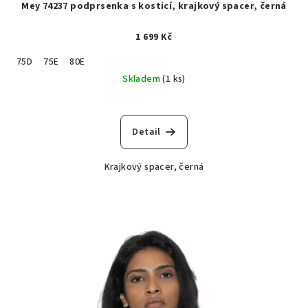
Mey 74237 podprsenka s kosticí, krajkový spacer, černá
1 699 Kč
75D
75E
80E
Skladem
(1 ks)
Detail
Krajkový spacer, černá