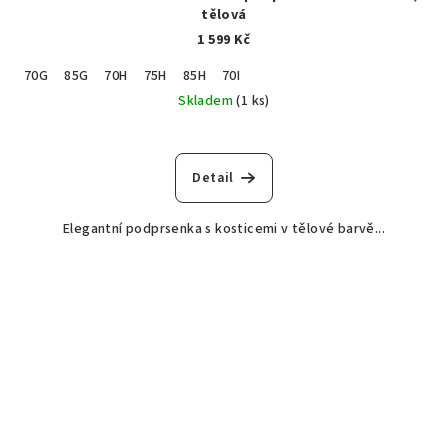
tělová
1 599 Kč
70G
85G
70H
75H
85H
70I
Skladem
(1 ks)
Detail
Elegantní podprsenka s kosticemi v tělové barvě...