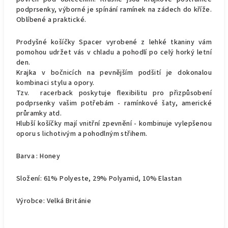
podprsenky, výborné je spínání ramínek na zádech do kříže.
Oblíbené a praktické.
Prodyšné košíčky Spacer vyrobené z lehké tkaniny vám
pomohou udržet vás v chladu a pohodlí po celý horký letní
den.
Krajka v bočnicích na pevnějším podšití je dokonalou
kombinaci stylu a opory.
Tzv. racerback poskytuje flexibilitu pro přizpůsobení
podprsenky vašim potřebám - ramínkové šaty, americké
průramky atd.
Hlubší košíčky mají vnitřní zpevnění - kombinuje vylepšenou
oporu s lichotivým a pohodlným střihem.
Barva : Honey
Složení: 61% Polyeste, 29% Polyamid, 10% Elastan
Výrobce: Velká Británie