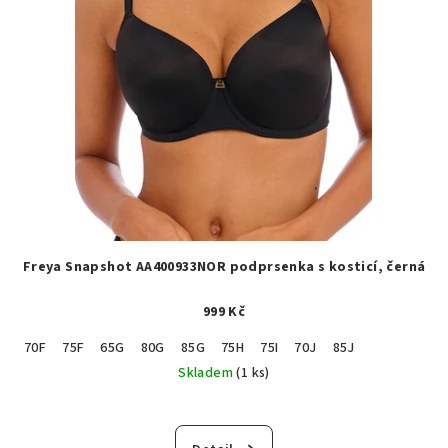
Freya Snapshot AA400933NOR podprsenka s kosticí, černá
999 Kč
70F
75F
65G
80G
85G
75H
75I
70J
85J
Skladem
(1 ks)