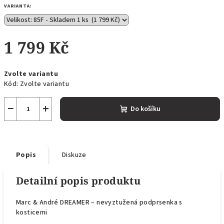
VARIANTA:
1 799 Kč
Měrná
Zvolte variantu
cena:
Kód:
Zvolte variantu
−
+
Do košíku
Popis
Diskuze
Detailní popis produktu
Marc & André DREAMER – nevyztužená podprsenka s
kosticemi