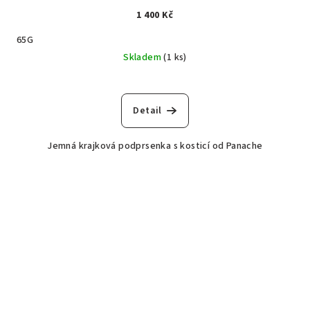
1 400 Kč
65G
Skladem
(1 ks)
Detail
Jemná krajková podprsenka s kosticí od Panache