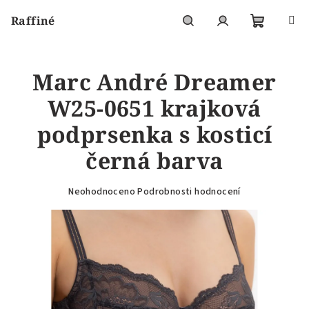
Přejít
Raffiné
na
obsah
Nákupní
Hledat
Přihlášení
Marc André Dreamer
košík
W25-0651 krajková
podprsenka s kosticí
černá barva
Průměrné
Neohodnoceno
Podrobnosti hodnocení
hodnocení
produktu
je
0,0
z
5
hvězdiček.