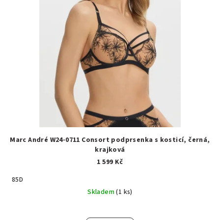
Marc André W24-0711 Consort podprsenka s kosticí, černá,
krajková
1 599 Kč
85D
Skladem
(1 ks)