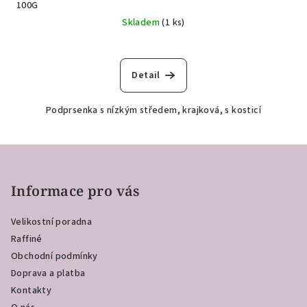
100G
Skladem
(1 ks)
Detail
Podprsenka s nízkým středem, krajková, s kosticí
Z
á
p
Informace pro vás
a
Velikostní poradna
t
Raffiné
í
Obchodní podmínky
Doprava a platba
Kontakty