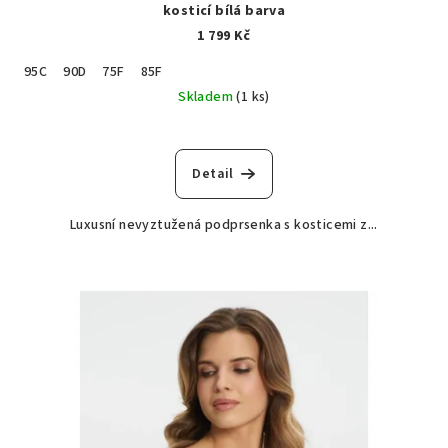
kosticí bílá barva
1 799 Kč
95C
90D
75F
85F
Skladem
(1 ks)
Detail
Luxusní nevyztužená podprsenka s kosticemi z...