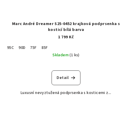
Marc André Dreamer S25-0452 krajková podprsenka s
kosticí bílá barva
1 799 Kč
95C
90D
75F
85F
Skladem
(1 ks)
Detail
Luxusní nevyztužená podprsenka s kosticemi z...