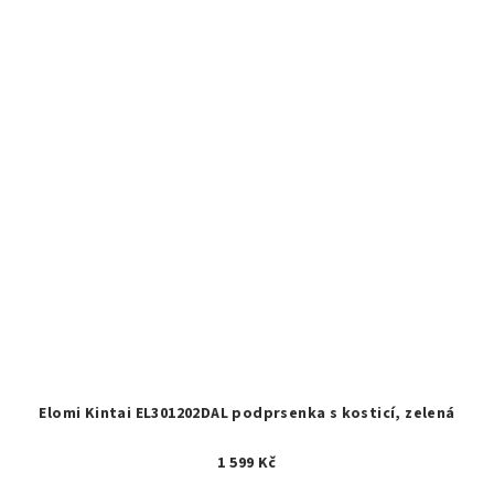
Elomi Kintai EL301202DAL podprsenka s kosticí, zelená
1 599 Kč