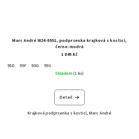
Marc André W24-0551, podprsenka krajková s kosticí,
černo-modrá
1 849 Kč
95D
95F
90G
95G
Skladem
(1 ks)
Detail
Krajková podprsenka s kosticí, Marc André