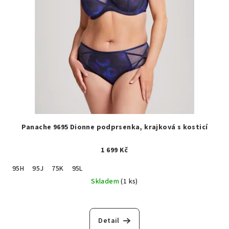
Panache 9695 Dionne podprsenka, krajková s kosticí
1 699 Kč
95H
95J
75K
95L
Skladem
(1 ks)
Detail