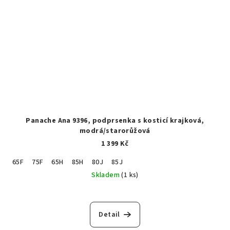
Panache Ana 9396, podprsenka s kosticí krajková,
modrá/starorůžová
1 399 Kč
65F
75F
65H
85H
80J
85J
Skladem
(1 ks)
Detail