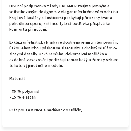
Luxusní podprsenka z řady DREAMER zaujme jemným a
sofistikovaným designem v elegantním krémovém odstínu.
Krajkové košíčky s kosticemi poskytují přirozený tvar a
pohodlnou oporu, zatímco tylová podšívka přispívá ke
komfortu při nošení.
Exkluzivní elastická krajka je doplněna jemným lemováním,
úzkou elastickou páskou se zlatou nití a drobnými růžovo-
zlatými detaily. Úzká ramínka, dekorativní mašlička a
ozdobné zavazování podtrhují romantický a ženský vzhled
tohoto výjimečného modelu.
Materiál:
- 85 % polyamid
- 15 % elastan
Prát pouze v ruce a nedávat do sušičky.