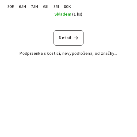
80E
65H
75H
65I
85I
80K
Skladem
(1 ks)
Detail
Podprsenka s kosticí, nevypodložená, od značky...