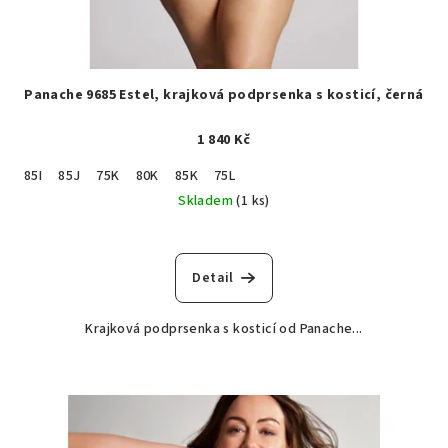
Panache 9685 Estel, krajková podprsenka s kosticí, černá
1 840 Kč
85I
85J
75K
80K
85K
75L
Skladem
(1 ks)
Detail
Krajková podprsenka s kosticí od Panache...