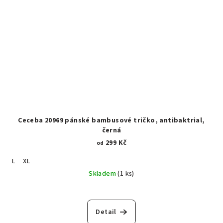
Ceceba 20969 pánské bambusové tričko, antibaktrial,
černá
299 Kč
od
L
XL
Skladem
(1 ks)
Detail