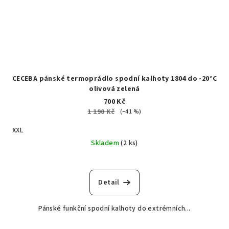
CECEBA pánské termoprádlo spodní kalhoty 1804 do -20°C
olivová zelená
700 Kč
1 190 Kč
(–41 %)
XXL
Skladem
(2 ks)
Detail
Pánské funkční spodní kalhoty do extrémních...