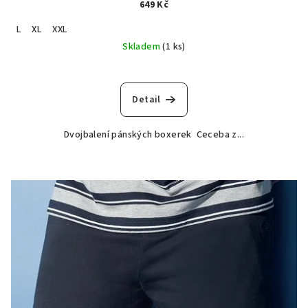
649 Kč
L
XL
XXL
Skladem
(1 ks)
Detail
Dvojbalení pánských boxerek Ceceba z...