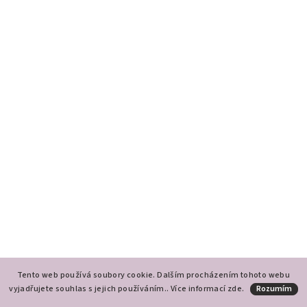
Tento web používá soubory cookie. Dalším procházením tohoto webu
vyjadřujete souhlas s jejich používáním.. Více informací
zde
.
Rozumím