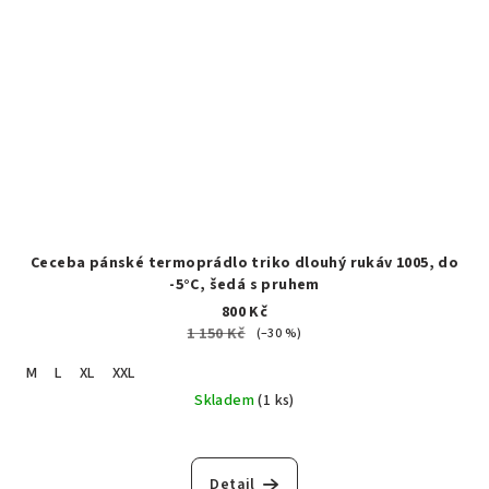
Ceceba pánské termoprádlo triko dlouhý rukáv 1005, do
-5°C, šedá s pruhem
800 Kč
1 150 Kč
(–30 %)
M
L
XL
XXL
Skladem
(1 ks)
Detail