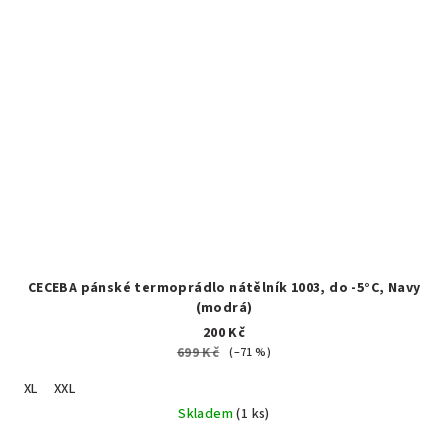
CECEBA pánské termoprádlo nátělník 1003, do -5°C, Navy
(modrá)
200 Kč
699 Kč
(–71 %)
XL
XXL
Skladem
(1 ks)