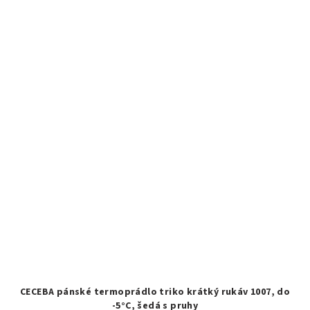
CECEBA pánské termoprádlo triko krátký rukáv 1007, do
-5°C, šedá s pruhy