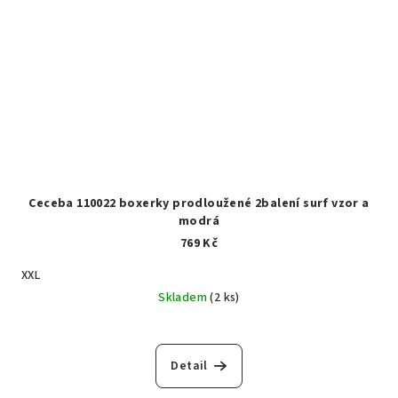
Ceceba 110022 boxerky prodloužené 2balení surf vzor a
modrá
769 Kč
XXL
Skladem
(2 ks)
Detail