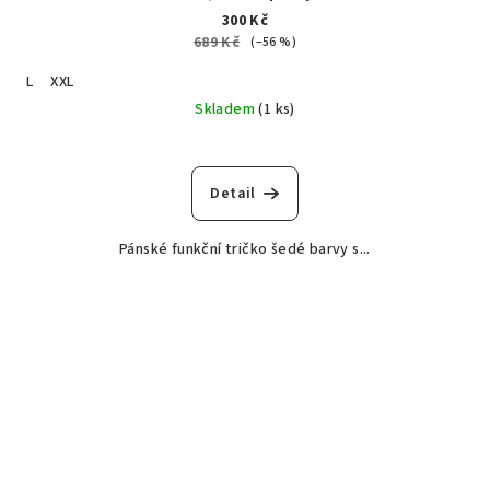
300 Kč
689 Kč
(–56 %)
L
XXL
Skladem
(1 ks)
Detail
Pánské funkční tričko šedé barvy s...