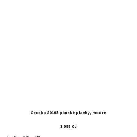
Ceceba 80105 pánské plavky, modré
1 099 Kč