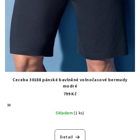
Ceceba 30188 pánské bavlněné volnočasové bermudy
modré
799 Kč
M
Skladem
(1 ks)
Detail