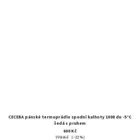
CECEBA pánské termoprádlo spodní kalhoty 1008 do -5°C
šedá s pruhem
600 Kč
770 Kč
(–22 %)