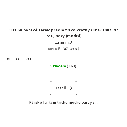
CECEBA pánské termoprádlo triko krátký rukáv 1007, do
-5°C, Navy (modrá)
300 Kč
od
689 Kč
(až –56 %)
XL
XXL
3XL
Skladem
(1 ks)
Detail
Pánské funkční tričko modré barvy s...