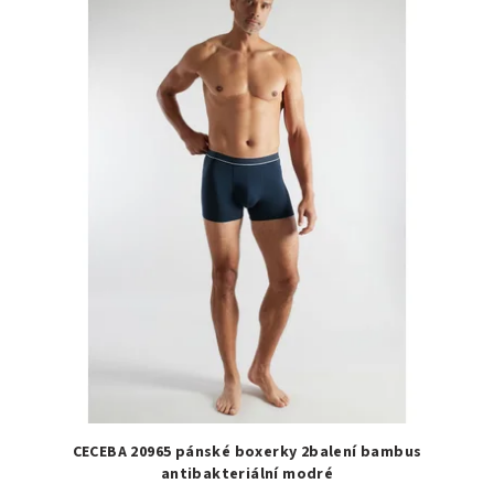
r
p
o
i
d
s
u
p
k
r
t
o
ů
d
u
k
t
ů
CECEBA 20965 pánské boxerky 2balení bambus
antibakteriální modré