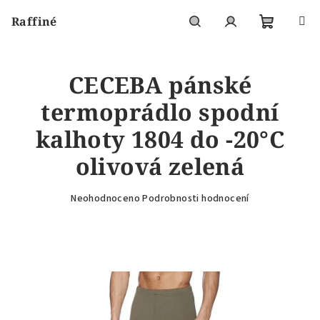
Přejít
Raffiné
na
obsah
Nákupní
Hledat
Přihlášení
CECEBA pánské
košík
termoprádlo spodní
kalhoty 1804 do -20°C
olivová zelená
Průměrné
Neohodnoceno
Podrobnosti hodnocení
hodnocení
produktu
je
0,0
z
5
hvězdiček.