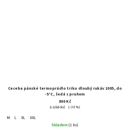
Ceceba pánské termoprádlo triko dlouhý rukáv 1005, do
-5°C, šedá s pruhem
800 Kč
1 150 Kč
(–30 %)
M
L
XL
XXL
Skladem
(1 ks)