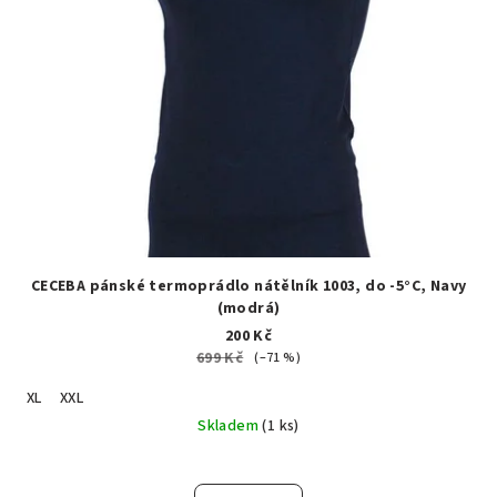
CECEBA pánské termoprádlo nátělník 1003, do -5°C, Navy
(modrá)
200 Kč
699 Kč
(–71 %)
XL
XXL
Skladem
(1 ks)