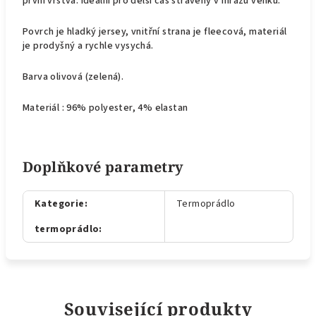
první vrstva. Ideální pro delší čas strávený v mrazu venku.
Povrch je hladký jersey, vnitřní strana je fleecová, materiál
je prodyšný a rychle vysychá.
Barva olivová (zelená).
Materiál : 96% polyester, 4% elastan
Doplňkové parametry
Kategorie
:
Termoprádlo
termoprádlo
:
Související produkty