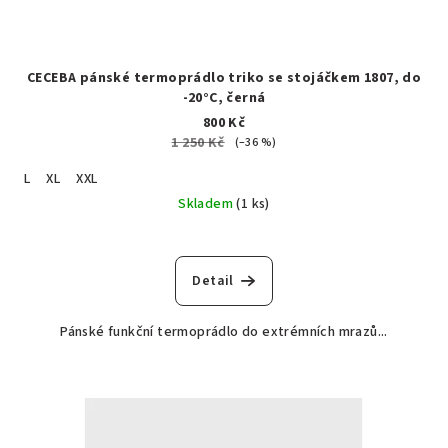
CECEBA pánské termoprádlo triko se stojáčkem 1807, do
-20°C, černá
800 Kč
1 250 Kč
(–36 %)
L
XL
XXL
Skladem
(1 ks)
Detail
Pánské funkční termoprádlo do extrémních mrazů...