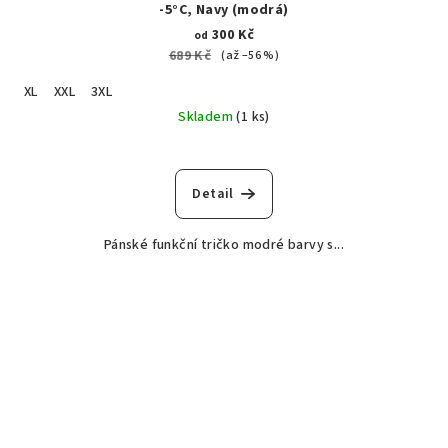
-5°C, Navy (modrá)
300 Kč
od
689 Kč
(až –56 %)
XL
XXL
3XL
Skladem
(1 ks)
Detail
Pánské funkční tričko modré barvy s...