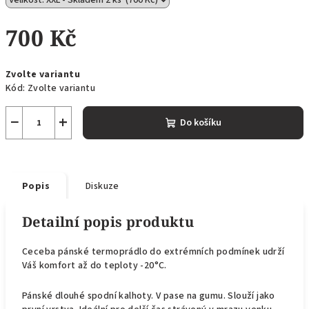
700 Kč
Měrná
Zvolte variantu
cena:
Kód:
Zvolte variantu
−
+
Do košíku
Popis
Diskuze
Detailní popis produktu
Ceceba pánské termoprádlo do extrémních podmínek udrží
Váš komfort až do teploty -20°C.
Pánské dlouhé spodní kalhoty. V pase na gumu. Slouží jako