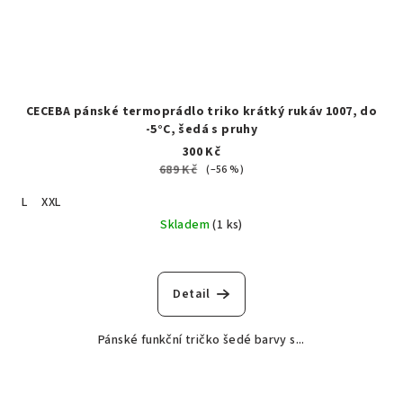
CECEBA pánské termoprádlo triko krátký rukáv 1007, do
-5°C, šedá s pruhy
300 Kč
689 Kč
(–56 %)
L
XXL
Skladem
(1 ks)
Detail
Pánské funkční tričko šedé barvy s...