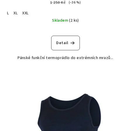
1 250 Kč
(–36 %)
L
XL
XXL
Skladem
(2 ks)
Detail
Pánské funkční termoprádlo do extrémních mrazů...