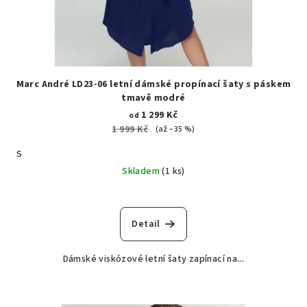
Marc André LD23-06 letní dámské propínací šaty s páskem
tmavě modré
1 299 Kč
od
1 999 Kč
(až –35 %)
S
Skladem
(1 ks)
Detail
Dámské viskózové letní šaty zapínací na...