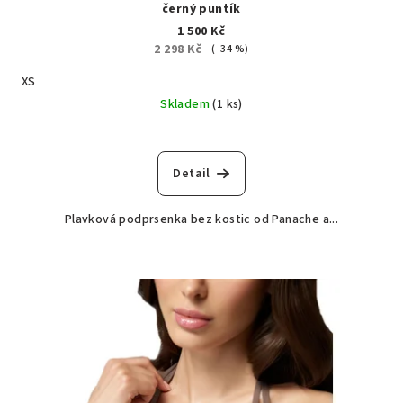
černý puntík
1 500 Kč
2 298 Kč
(–34 %)
XS
Skladem
(1 ks)
Detail
Plavková podprsenka bez kostic od Panache a...