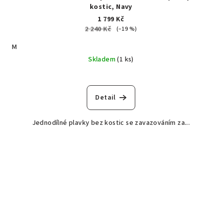
kostic, Navy
1 799 Kč
2 240 Kč
(–19 %)
M
Skladem
(1 ks)
Detail
Jednodílné plavky bez kostic se zavazováním za...