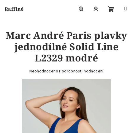
Přejít
Raffiné
na
obsah
Nákupní
Hledat
Přihlášení
Marc André Paris plavky
košík
jednodílné Solid Line
L2329 modré
Průměrné
Neohodnoceno
Podrobnosti hodnocení
hodnocení
produktu
je
0,0
z
5
hvězdiček.