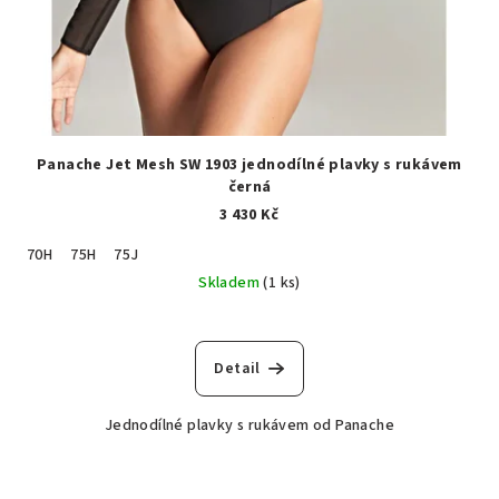
Panache Jet Mesh SW 1903 jednodílné plavky s rukávem
černá
3 430 Kč
70H
75H
75J
Skladem
(1 ks)
Detail
Jednodílné plavky s rukávem od Panache