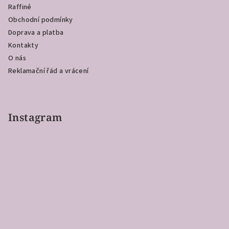
t
Raffiné
í
Obchodní podmínky
Doprava a platba
Kontakty
O nás
Reklamační řád a vrácení
Instagram