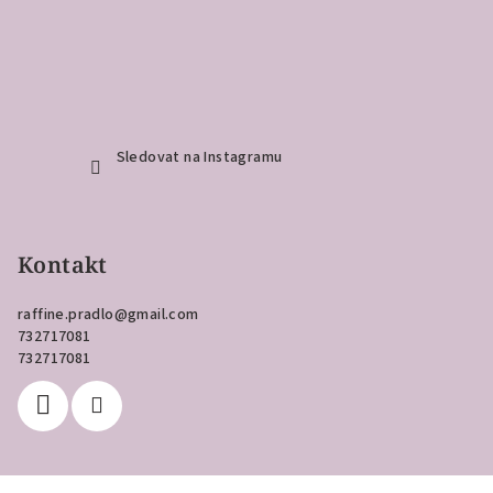
Sledovat na Instagramu
Kontakt
raffine.pradlo
@
gmail.com
732717081
732717081