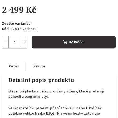
2 499 Kč
Měrná
Zvolte variantu
cena:
Kód:
Zvolte variantu
−
+
Do košíku
Popis
Diskuze
Detailní popis produktu
Elegantní plavky v celku pro dámy a ženy, které preferují
pohodlí a elegantní styl.
Velikost košíčku je velmi přizpůsobivá. D nebo E košíček
oblékne velikosti jako E,F,G i H a velmi hezky zatvaruje