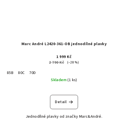
Marc André L2420-361-OB jednodílné plavky
1 999 Kč
2 790 Kč
(–28 %)
85B
80C
70D
Skladem
(1 ks)
Detail
Jednodílné plavky od značky Marc&André.