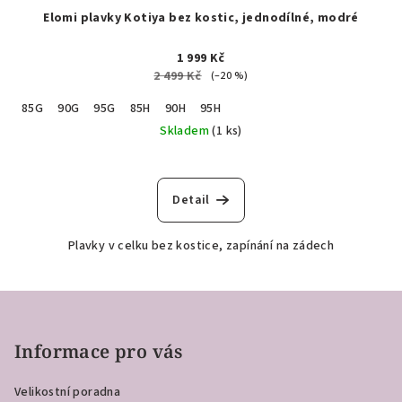
Elomi plavky Kotiya bez kostic, jednodílné, modré
1 999 Kč
2 499 Kč
(–20 %)
85G
90G
95G
85H
90H
95H
Skladem
(1 ks)
Detail
Plavky v celku bez kostice, zapínání na zádech
Z
á
p
Informace pro vás
a
Velikostní poradna