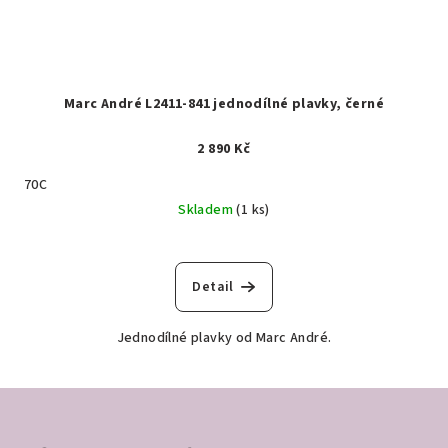
Marc André L2411-841 jednodílné plavky, černé
2 890 Kč
70C
Skladem
(1 ks)
Detail
Jednodílné plavky od Marc André.
Z
á