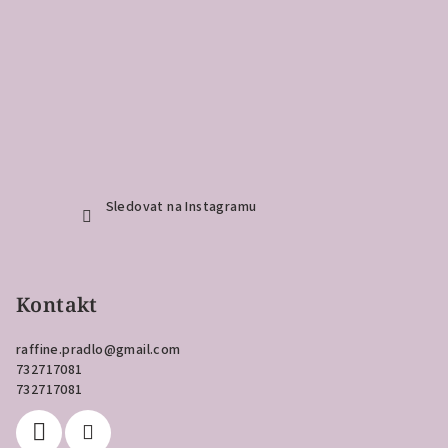
Sledovat na Instagramu
Kontakt
raffine.pradlo
@
gmail.com
732717081
732717081