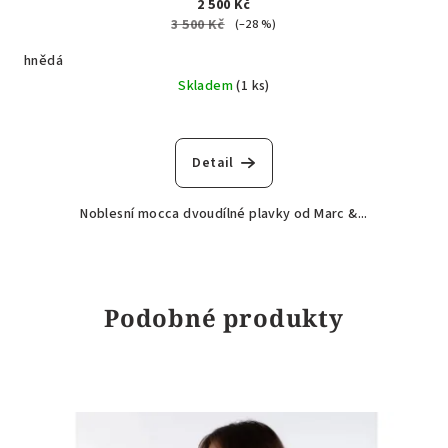
2 500 Kč
3 500 Kč
(–28 %)
hnědá
Skladem
(1 ks)
Detail
Noblesní mocca dvoudílné plavky od Marc &...
Podobné produkty