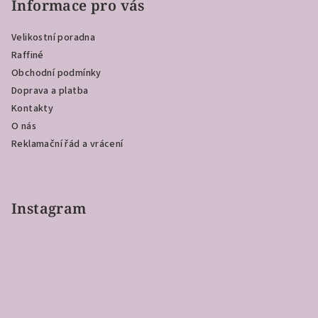
p
Informace pro vás
a
Velikostní poradna
t
Raffiné
í
Obchodní podmínky
Doprava a platba
Kontakty
O nás
Reklamační řád a vrácení
Instagram