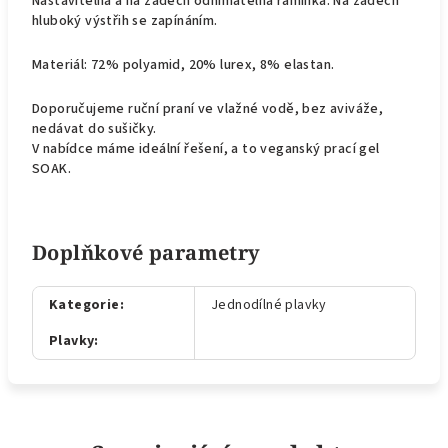
Nastavitelná a na zádech odnímatelná ramínka. Na zádech
hluboký výstřih se zapínáním.
Materiál: 72% polyamid, 20% lurex, 8% elastan.
Doporučujeme ruční praní ve vlažné vodě, bez aviváže,
nedávat do sušičky.
V nabídce máme ideální řešení, a to veganský prací gel
SOAK.
Doplňkové parametry
Kategorie
:
Jednodílné plavky
Plavky
: