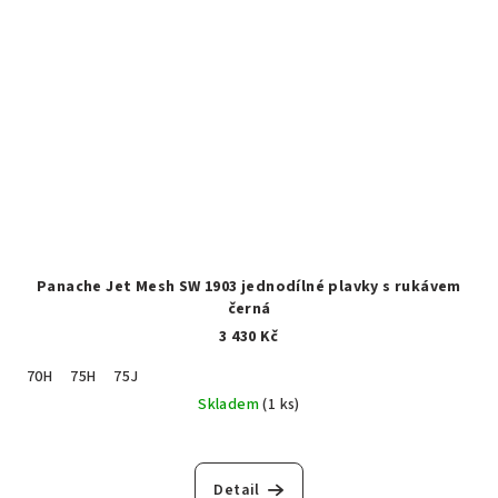
Panache Jet Mesh SW 1903 jednodílné plavky s rukávem
černá
3 430 Kč
70H
75H
75J
Skladem
(1 ks)
Detail