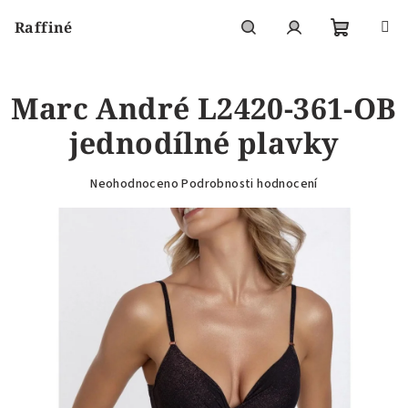
Přejít
Raffiné
na
obsah
Nákupní
Hledat
Přihlášení
Marc André L2420-361-OB
košík
jednodílné plavky
Průměrné
Neohodnoceno
Podrobnosti hodnocení
hodnocení
produktu
je
0,0
z
5
hvězdiček.