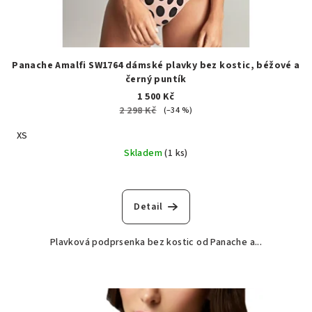
Panache Amalfi SW1764 dámské plavky bez kostic, béžové a
černý puntík
1 500 Kč
2 298 Kč
(–34 %)
XS
Skladem
(1 ks)
Detail
Plavková podprsenka bez kostic od Panache a...