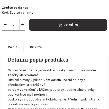
Měrná
Zvolte variantu
cena:
Kód:
Zvolte variantu
−
+
Do košíku
Popis
Diskuze
Detailní popis produktu
Naprosto nádherné jednodílné plavky
francouzské módní
značky Marc&André.
Luxusní plavky v působivém odstínu noční oblohy s
přechodem starorůžové
barvy v zakončení v křížení pod prsy . Jednodílné plavky
bez kostice mají
podporu
pod prsy i v podobě elastického lemu.
Přední i zadní strana
plavek má uvnitř podšívku.