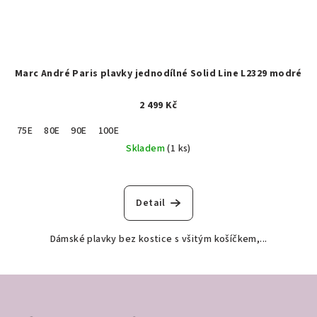
Marc André Paris plavky jednodílné Solid Line L2329 modré
2 499 Kč
75E
80E
90E
100E
Skladem
(1 ks)
Detail
Dámské plavky bez kostice s všitým košíčkem,...
Z
á