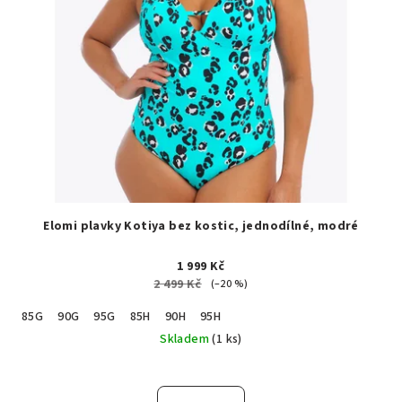
Elomi plavky Kotiya bez kostic, jednodílné, modré
1 999 Kč
2 499 Kč
(–20 %)
85G
90G
95G
85H
90H
95H
Skladem
(1 ks)