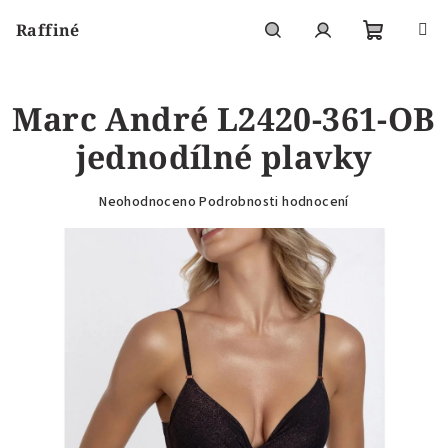
Přejít
Raffiné
na
obsah
Nákupní
Hledat
Přihlášení
Marc André L2420-361-OB
košík
jednodílné plavky
Průměrné
Neohodnoceno
Podrobnosti hodnocení
hodnocení
produktu
je
0,0
z
5
hvězdiček.