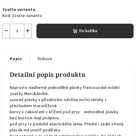
Měrná
Zvolte variantu
cena:
Kód:
Zvolte variantu
−
+
Do košíku
Popis
Diskuze
Detailní popis produktu
Naprosto nádherné jednodílné plavky
francouzské módní
značky Marc&André.
Luxusní plavky v působivém odstínu noční oblohy s
přechodem starorůžové
barvy v zakončení v křížení pod prsy . Jednodílné plavky
bez kostice mají
podporu
pod prsy i v podobě elastického lemu.
Přední i zadní strana
plavek má uvnitř podšívku.