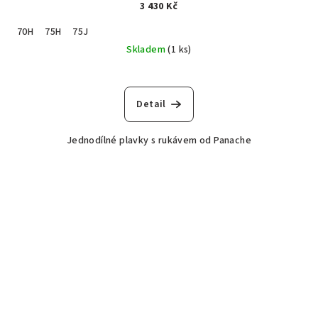
3 430 Kč
70H
75H
75J
Skladem
(1 ks)
Detail
Jednodílné plavky s rukávem od Panache