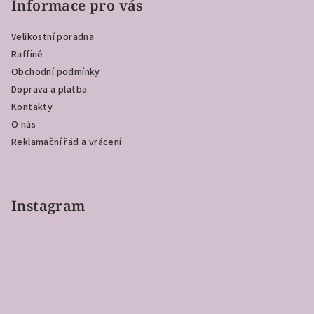
p
Informace pro vás
a
Velikostní poradna
t
Raffiné
í
Obchodní podmínky
Doprava a platba
Kontakty
O nás
Reklamační řád a vrácení
Instagram