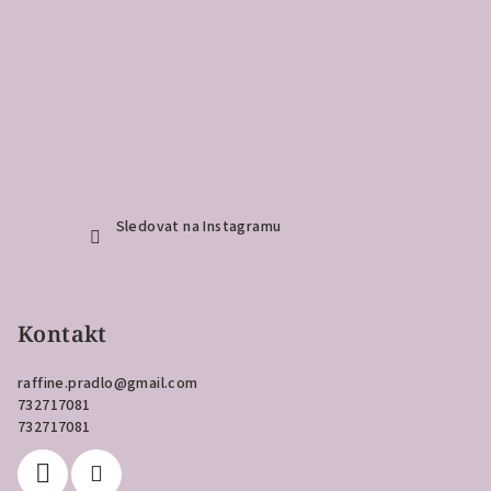
Sledovat na Instagramu
Kontakt
raffine.pradlo
@
gmail.com
732717081
732717081