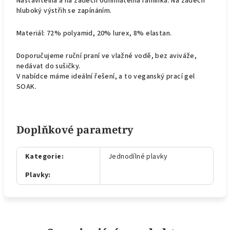
Nastavitelná a na zádech odnímatelná ramínka. Na zádech
hluboký výstřih se zapínáním.
Materiál: 72% polyamid, 20% lurex, 8% elastan.
Doporučujeme ruční praní ve vlažné vodě, bez aviváže,
nedávat do sušičky.
V nabídce máme ideální řešení, a to veganský prací gel
SOAK.
Doplňkové parametry
Kategorie
:
Jednodílné plavky
Plavky
: