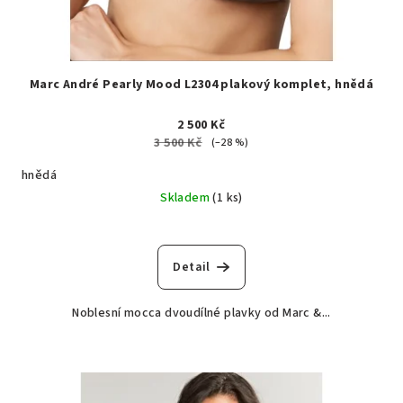
Marc André Pearly Mood L2304 plakový komplet, hnědá
2 500 Kč
3 500 Kč
(–28 %)
hnědá
Skladem
(1 ks)
Detail
Noblesní mocca dvoudílné plavky od Marc &...