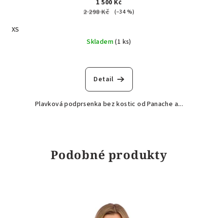
1 500 Kč
2 298 Kč
(–34 %)
XS
Skladem
(1 ks)
Detail
Plavková podprsenka bez kostic od Panache a...
Podobné produkty