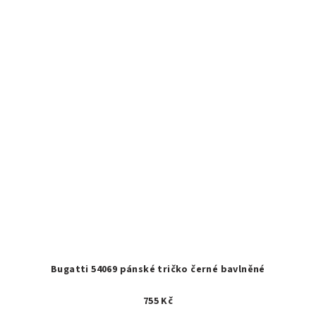
Bugatti 54069 pánské tričko černé bavlněné
755 Kč