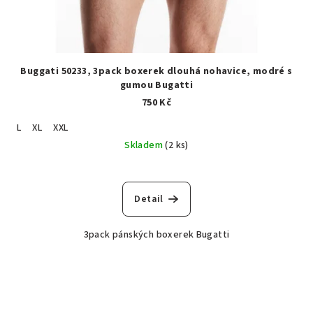
Buggati 50233, 3pack boxerek dlouhá nohavice, modré s
gumou Bugatti
750 Kč
L
XL
XXL
Skladem
(2 ks)
Detail
3pack pánských boxerek Bugatti