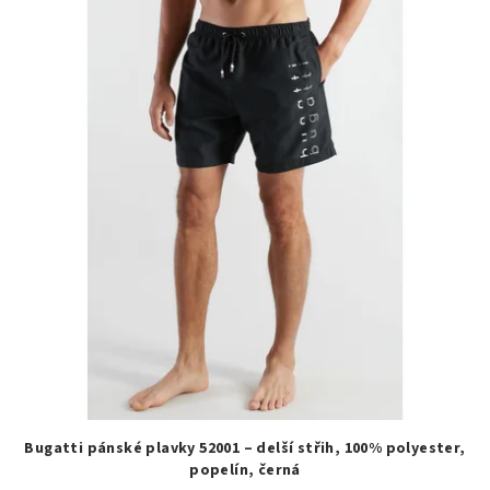
r
p
o
i
d
s
u
p
k
r
t
o
ů
d
u
k
t
ů
Bugatti pánské plavky 52001 – delší střih, 100% polyester,
popelín, černá