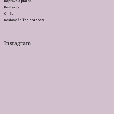
Doprava a platba
v
Kontakty
k
O nás
y
Reklamační řád a vrácení
v
ý
p
i
Instagram
s
u