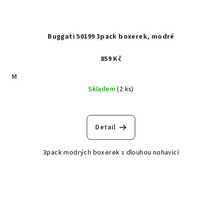
Buggati 50199 3pack boxerek, modré
859 Kč
M
Skladem
(2 ks)
Detail
3pack modrých boxerek s dlouhou nohavicí