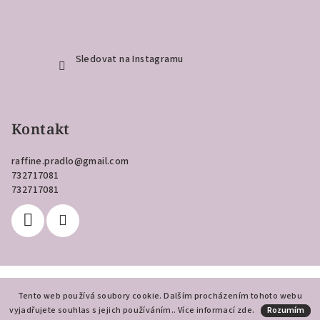
Sledovat na Instagramu
Kontakt
raffine.pradlo
@
gmail.com
732717081
732717081
Copyright 2026
Raffiné
. Všechna práva vyhrazena.
Tento web používá soubory cookie. Dalším procházením tohoto webu
vyjadřujete souhlas s jejich používáním.. Více informací
Vytvořil Shoptet
zde
.
Rozumím