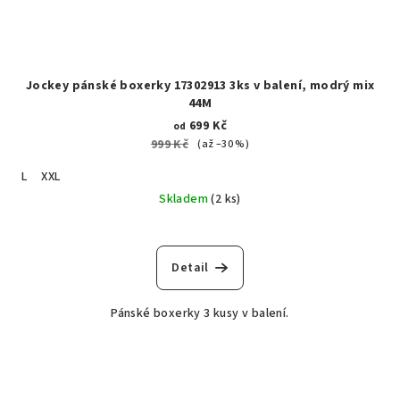
Jockey pánské boxerky 17302913 3ks v balení, modrý mix
44M
699 Kč
od
999 Kč
(až –30 %)
L
XXL
Skladem
(2 ks)
Detail
Pánské boxerky 3 kusy v balení.