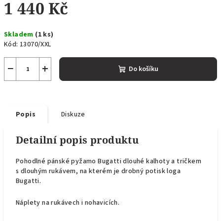
1 440 Kč
Měrná
Skladem
(1 ks)
cena:
Kód:
13070/XXL
−
+
Do košíku
Popis
Diskuze
Detailní popis produktu
Pohodlné pánské pyžamo Bugatti dlouhé kalhoty a tričkem
s dlouhým rukávem, na kterém je drobný potisk loga
Bugatti.
Náplety na rukávech i nohavicích.