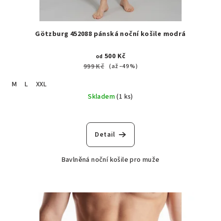
Götzburg 452088 pánská noční košile modrá
500 Kč
od
999 Kč
(až –49 %)
M
L
XXL
Skladem
(1 ks)
Detail
Bavlněná noční košile pro muže