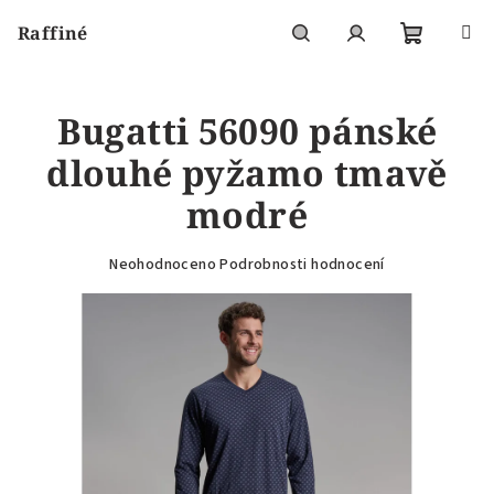
Přejít
Raffiné
na
obsah
Nákupní
Hledat
Přihlášení
Bugatti 56090 pánské
košík
dlouhé pyžamo tmavě
modré
Průměrné
Neohodnoceno
Podrobnosti hodnocení
hodnocení
produktu
je
0,0
z
5
hvězdiček.