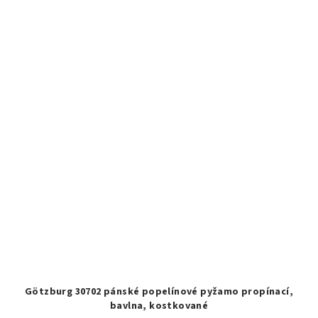
Götzburg 30702 pánské popelínové pyžamo propínací,
bavlna, kostkované