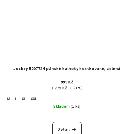
Jockey 500772H pánské kalhoty kostkované, zelená
999 Kč
1 279 Kč
(–21 %)
M
L
XL
XXL
Skladem
(1 ks)
Detail