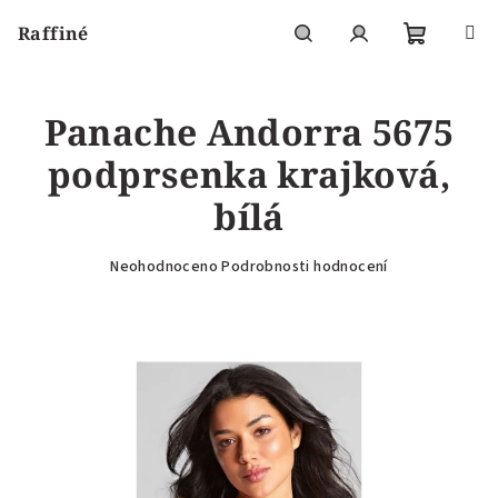
Přejít
Raffiné
na
obsah
Nákupní
Hledat
Přihlášení
Panache Andorra 5675
košík
podprsenka krajková,
bílá
Průměrné
Neohodnoceno
Podrobnosti hodnocení
hodnocení
produktu
je
0,0
z
5
hvězdiček.