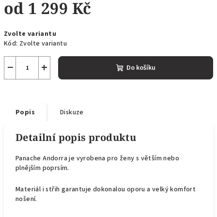
od
1 299 Kč
Měrná
Zvolte variantu
cena:
Kód:
Zvolte variantu
−
+
Do košíku
Popis
Diskuze
Detailní popis produktu
Panache Andorra je vyrobena pro ženy s větším nebo
plnějším poprsím.
Materiál i střih garantuje dokonalou oporu a velký komfort
nošení.