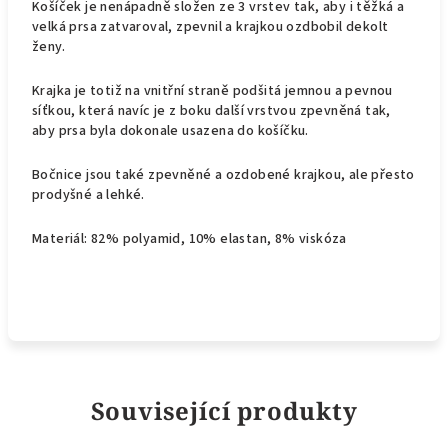
Košíček je nenápadně složen ze 3 vrstev tak, aby i těžká a
velká prsa zatvaroval, zpevnil a krajkou ozdbobil dekolt
ženy.
Krajka je totiž na vnitřní straně podšitá jemnou a pevnou
síťkou, která navíc je z boku další vrstvou zpevněná tak,
aby prsa byla dokonale usazena do košíčku.
Bočnice jsou také zpevněné a ozdobené krajkou, ale přesto
prodyšné a lehké.
Materiál: 82% polyamid, 10% elastan, 8% viskóza
Související produkty