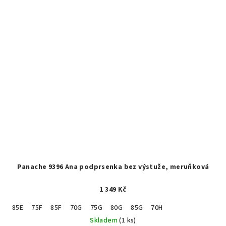
Panache 9396 Ana podprsenka bez výstuže, meruňková
1 349 Kč
85E
75F
85F
70G
75G
80G
85G
70H
Skladem
(1 ks)