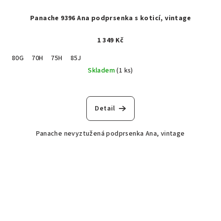
Panache 9396 Ana podprsenka s koticí, vintage
1 349 Kč
80G
70H
75H
85J
Skladem
(1 ks)
Detail
Panache nevyztužená podprsenka Ana, vintage