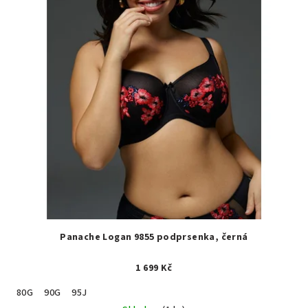
Panache Logan 9855 podprsenka, černá
1 699 Kč
80G
90G
95J