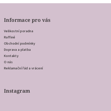
Z
á
p
Informace pro vás
a
Velikostní poradna
t
Raffiné
í
Obchodní podmínky
Doprava a platba
Kontakty
O nás
Reklamační řád a vrácení
Instagram