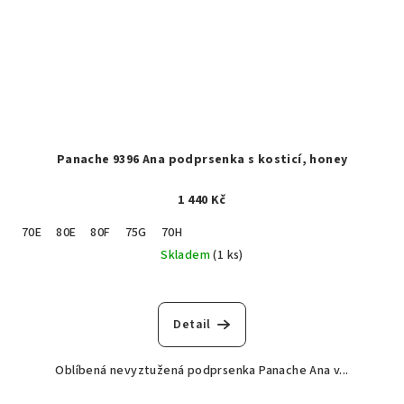
Panache 9396 Ana podprsenka s kosticí, honey
1 440 Kč
70E
80E
80F
75G
70H
Skladem
(1 ks)
Detail
Oblíbená nevyztužená podprsenka Panache Ana v...