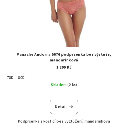
Panache Andorra 5676 podprsenka bez výztuže,
mandarinková
1 299 Kč
70D
80D
Skladem
(2 ks)
Detail
Podprsenka s kosticí bez vyztužení, mandarinková