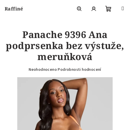
Přejít
Raffiné
na
obsah
Nákupní
Hledat
Přihlášení
Panache 9396 Ana
košík
podprsenka bez výstuže,
meruňková
Průměrné
Neohodnoceno
Podrobnosti hodnocení
hodnocení
produktu
je
0,0
z
5
hvězdiček.