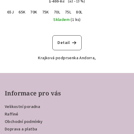
1 499 Kč
(až –13 %)
65J
65K
70K
75K
70L
75L
80L
Skladem
(1 ks)
Detail
Krajková podprsenka Andorra,
Z
á
p
Informace pro vás
a
Velikostní poradna
t
Raffiné
í
Obchodní podmínky
Doprava a platba