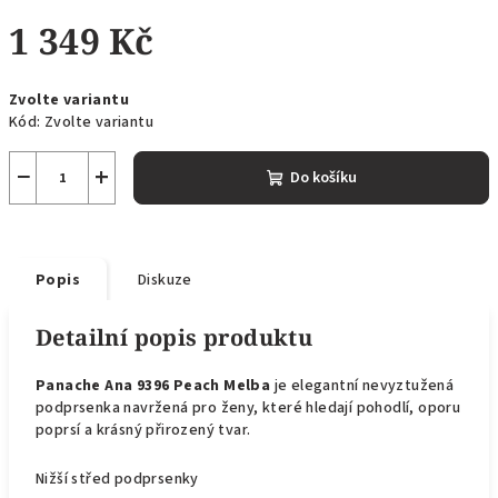
1 349 Kč
Měrná
Zvolte variantu
cena:
Kód:
Zvolte variantu
−
+
Do košíku
Popis
Diskuze
Detailní popis produktu
Panache Ana 9396 Peach Melba
je elegantní nevyztužená
podprsenka navržená pro ženy, které hledají pohodlí, oporu
poprsí a krásný přirozený tvar.
Nižší střed podprsenky