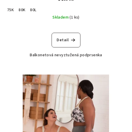
75K
80K
80L
Skladem
(1 ks)
Detail
Balkonetová nevyztužená podprsenka