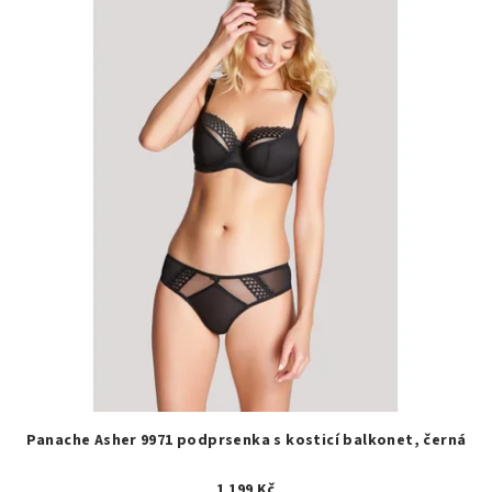
Panache Asher 9971 podprsenka s kosticí balkonet, černá
1 199 Kč