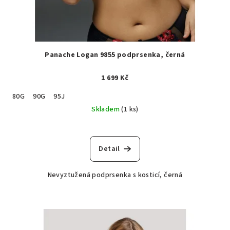
Panache Logan 9855 podprsenka, černá
1 699 Kč
80G
90G
95J
Skladem
(1 ks)
Detail
Nevyztužená podprsenka s kosticí, černá