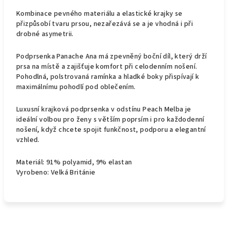
Kombinace pevného materiálu a elastické krajky se
přizpůsobí tvaru prsou, nezařezává se a je vhodná i při
drobné asymetrii.
Podprsenka Panache Ana má zpevněný boční díl, který drží
prsa na místě a zajišťuje komfort při celodenním nošení.
Pohodlná, polstrovaná ramínka a hladké boky přispívají k
maximálnímu pohodlí pod oblečením.
Luxusní krajková podprsenka v odstínu Peach Melba je
ideální volbou pro ženy s větším poprsím i pro každodenní
nošení, když chcete spojit funkčnost, podporu a elegantní
vzhled.
Materiál: 91% polyamid, 9% elastan
Vyrobeno: Velká Británie