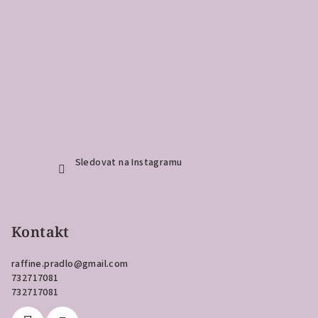
Sledovat na Instagramu
Kontakt
raffine.pradlo
@
gmail.com
732717081
732717081