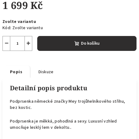
1 699 Kč
Měrná
Zvolte variantu
cena:
Kód:
Zvolte variantu
−
+
Do košíku
Popis
Diskuze
Detailní popis produktu
Podprsenka německé značky Mey trojůhelníkového střihu,
bez kostic.
Podprsenka je měkká, pohodlná a sexy. Luxusní vzhled
umocňuje lesklý lem v dekoltu..