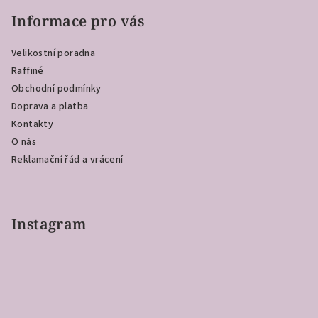
á
p
Informace pro vás
a
Velikostní poradna
t
Raffiné
í
Obchodní podmínky
Doprava a platba
Kontakty
O nás
Reklamační řád a vrácení
Instagram