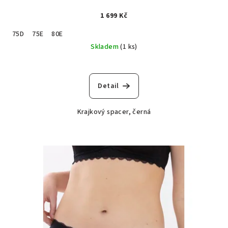
1 699 Kč
75D
75E
80E
Skladem
(1 ks)
Detail
Krajkový spacer, černá