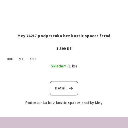
Mey 74217 podprsenka bez kostic spacer černá
1 599 Kč
80B
70D
75D
Skladem
(1 ks)
Detail
Podprsenka bez kostic spacer značky Mey
Z