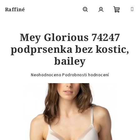
Přejít
Raffiné
na
obsah
Nákupní
Hledat
Přihlášení
Mey Glorious 74247
košík
podprsenka bez kostic,
bailey
Průměrné
Neohodnoceno
Podrobnosti hodnocení
hodnocení
produktu
je
0,0
z
5
hvězdiček.