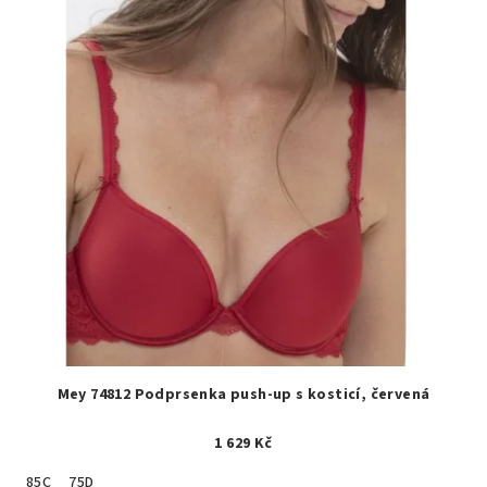
Mey 74812 Podprsenka push-up s kosticí, červená
1 629 Kč
85C
75D