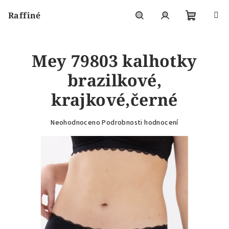
Přejít
Raffiné
na
obsah
Nákupní
Hledat
Přihlášení
Mey 79803 kalhotky
košík
brazilkové,
krajkové,černé
Průměrné
Neohodnoceno
Podrobnosti hodnocení
hodnocení
produktu
je
0,0
z
5
hvězdiček.