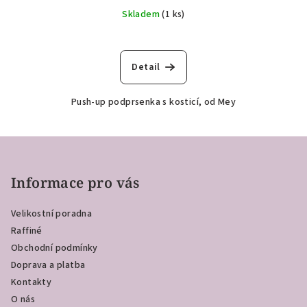
Skladem
(1 ks)
Detail
Push-up podprsenka s kosticí, od Mey
Z
á
p
Informace pro vás
a
Velikostní poradna
t
Raffiné
í
Obchodní podmínky
Doprava a platba
Kontakty
O nás