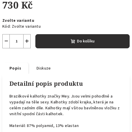
730 Kč
Měrná
Zvolte variantu
cena:
Kód:
Zvolte variantu
−
+
Do košíku
Popis
Diskuze
Detailní popis produktu
Brazilkové kalhotky značky Mey. Jsou velmi p
ohodlné a
vypadají na těle sexy. Kalhotky zdobí k
rajka, která je na
celém zadním díle. Kalhotky mají všitou bavlněnou vložku z
vnitřní spodní části kalhotek.
Materiál: 87% polyamid, 13% elastan