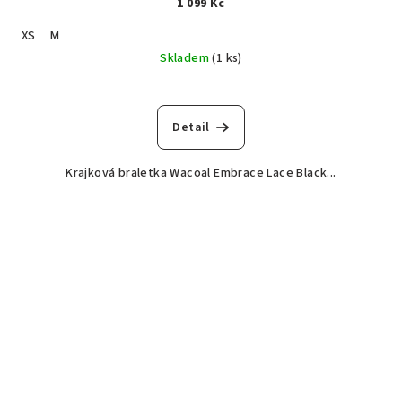
1 099 Kč
XS
M
Skladem
(1 ks)
Detail
Krajková braletka Wacoal Embrace Lace Black...