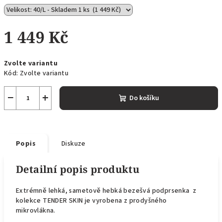
1 449 Kč
Měrná
Zvolte variantu
cena:
Kód:
Zvolte variantu
−
+
Do košíku
Popis
Diskuze
Detailní popis produktu
Extrémně lehká, sametově hebká bezešvá podprsenka z
kolekce TENDER SKIN je vyrobena z prodyšného
mikrovlákna.