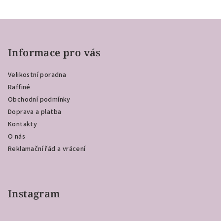
Z
á
p
Informace pro vás
a
Velikostní poradna
t
Raffiné
í
Obchodní podmínky
Doprava a platba
Kontakty
O nás
Reklamační řád a vrácení
Instagram