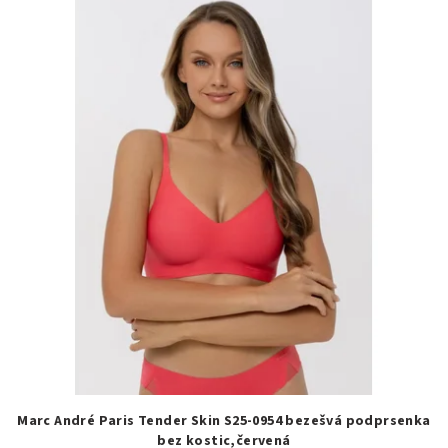
Marc André Paris Tender Skin S25-0954 bezešvá podprsenka
bez kostic,červená