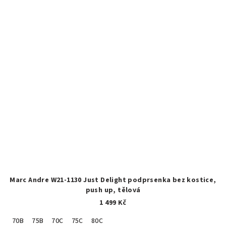
Marc Andre W21-1130 Just Delight podprsenka bez kostice,
push up, tělová
1 499 Kč
70B
75B
70C
75C
80C