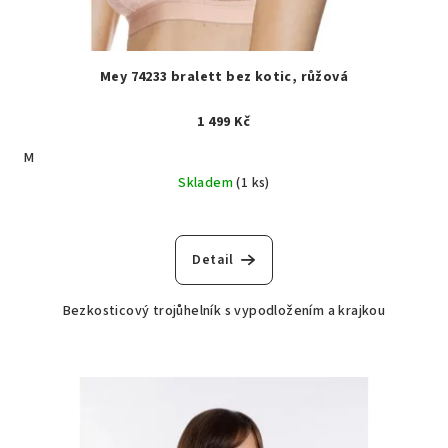
Mey 74233 bralett bez kotic, růžová
1 499 Kč
M
Skladem
(1 ks)
Detail
Bezkosticový trojůhelník s vypodložením a krajkou