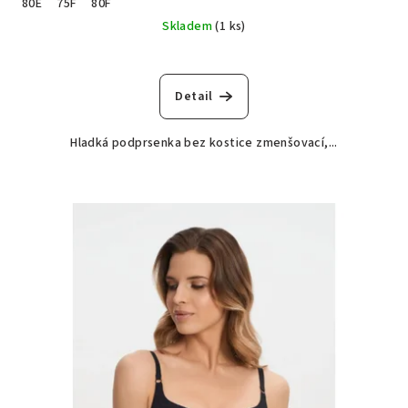
80E
75F
80F
Skladem
(1 ks)
Detail
Hladká podprsenka bez kostice zmenšovací,...