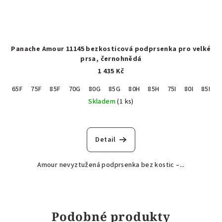
Panache Amour 11145 bezkosticová podprsenka pro velké
prsa, černohnědá
1 435 Kč
65F
75F
85F
70G
80G
85G
80H
85H
75I
80I
85I
Skladem
(1 ks)
Detail
Amour nevyztužená podprsenka bez kostic –...
Podobné produkty