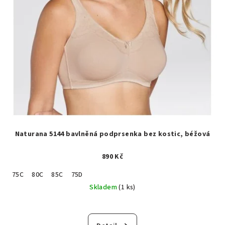
Naturana 5144 bavlněná podprsenka bez kostic, béžová
890 Kč
75C
80C
85C
75D
Skladem
(1 ks)