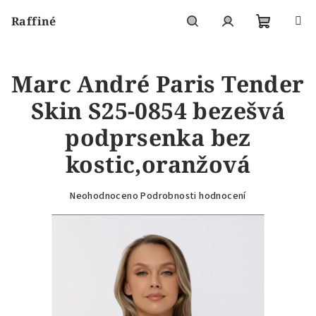
Přejít
Raffiné
na
obsah
Nákupní
Hledat
Přihlášení
Marc André Paris Tender
košík
Skin S25-0854 bezešvá
podprsenka bez
kostic,oranžová
Průměrné
Neohodnoceno
Podrobnosti hodnocení
hodnocení
produktu
je
0,0
z
5
hvězdiček.