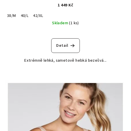
1 449 Kč
38/M
40/L
42/XL
Skladem
(1 ks)
Detail
Extrémně lehká, sametově hebká bezešvá...