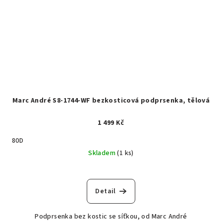
Marc André S8-1744-WF bezkosticová podprsenka, tělová
1 499 Kč
80D
Skladem
(1 ks)
Detail
Podprsenka bez kostic se síťkou, od Marc André