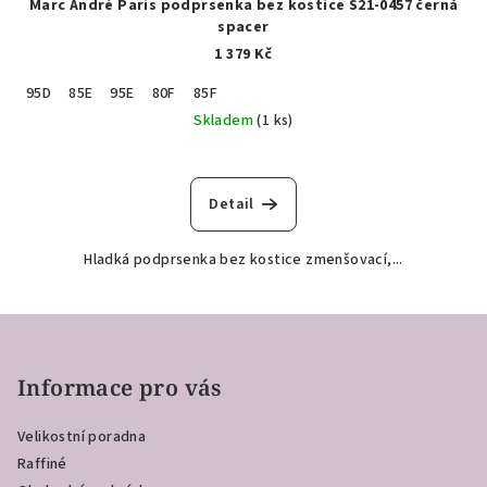
Marc André Paris podprsenka bez kostice S21-0457 černá
spacer
1 379 Kč
95D
85E
95E
80F
85F
Skladem
(1 ks)
Detail
Hladká podprsenka bez kostice zmenšovací,...
Z
á
p
Informace pro vás
a
Velikostní poradna
t
Raffiné
í