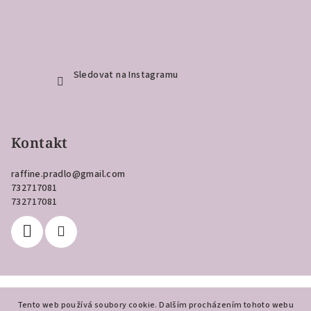
Sledovat na Instagramu
Kontakt
raffine.pradlo
@
gmail.com
732717081
732717081
Copyright 2026
Raffiné
. Všechna práva vyhrazena.
Tento web používá soubory cookie. Dalším procházením tohoto webu