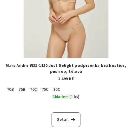
Marc Andre W21-1130 Just Delight podprsenka bez kostice,
push up, tělová
1 499 Kč
70B
75B
70C
75C
80C
Skladem
(1 ks)
Detail