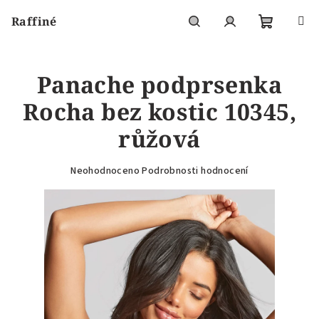
Přejít
Raffiné
na
obsah
Nákupní
Hledat
Přihlášení
Panache podprsenka
košík
Rocha bez kostic 10345,
růžová
Průměrné
Neohodnoceno
Podrobnosti hodnocení
hodnocení
produktu
je
0,0
z
5
hvězdiček.