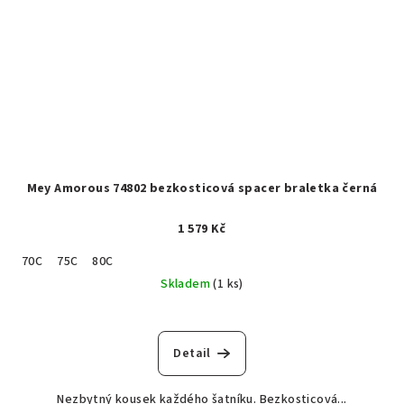
Mey Amorous 74802 bezkosticová spacer braletka černá
1 579 Kč
70C
75C
80C
Skladem
(1 ks)
Detail
Nezbytný kousek každého šatníku. Bezkosticová...