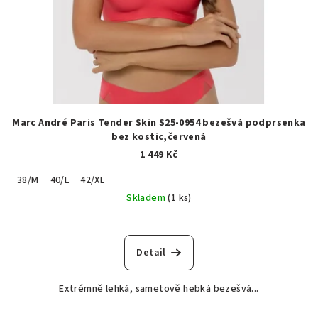
Marc André Paris Tender Skin S25-0954 bezešvá podprsenka
bez kostic,červená
1 449 Kč
38/M
40/L
42/XL
Skladem
(1 ks)
Detail
Extrémně lehká, sametově hebká bezešvá...