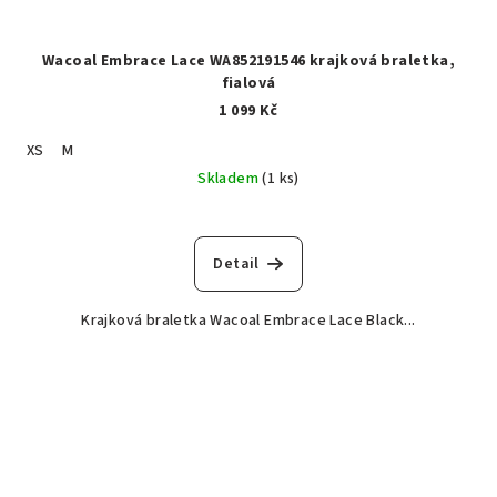
Wacoal Embrace Lace WA852191546 krajková braletka,
fialová
1 099 Kč
XS
M
Skladem
(1 ks)
Detail
Krajková braletka Wacoal Embrace Lace Black...