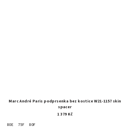
Marc André Paris podprsenka bez kostice W21-1157 skin
spacer
1 379 Kč
80E
75F
80F