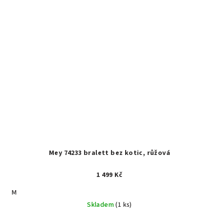
Mey 74233 bralett bez kotic, růžová
1 499 Kč
M
Skladem
(1 ks)