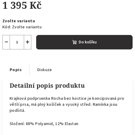
1 395 Kč
Měrná
Zvolte variantu
cena:
Kód:
Zvolte variantu
−
+
Do košíku
Popis
Diskuze
Detailní popis produktu
Krajková podprsenka Rocha bez kostice je koncipovaná pro
větší prsa, má plný košíček a vysoký střed. Ramínka jsou
podšitá.
Složení: 88% Polyamid, 12% Elastan