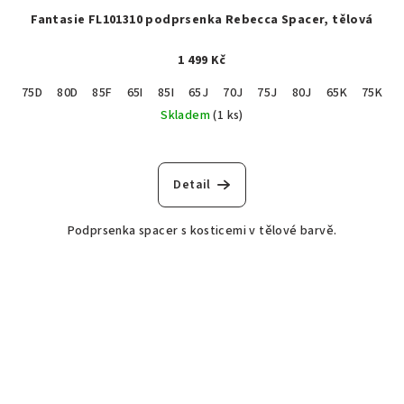
Fantasie FL101310 podprsenka Rebecca Spacer, tělová
1 499 Kč
75D
80D
85F
65I
85I
65J
70J
75J
80J
65K
75K
Skladem
(1 ks)
Detail
Podprsenka spacer s kosticemi v tělové barvě.