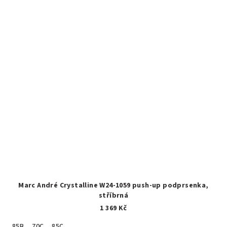
Marc André Crystalline W24-1059 push-up podprsenka,
stříbrná
1 369 Kč
85B
70C
85C