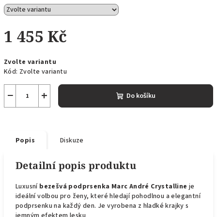
1 455 Kč
Měrná
Zvolte variantu
cena:
Kód:
Zvolte variantu
−
+
Do košíku
Popis
Diskuze
Detailní popis produktu
Luxusní
bezešvá podprsenka Marc André Crystalline
je
ideální volbou pro ženy, které hledají pohodlnou a elegantní
podprsenku na každý den. Je vyrobena z hladké krajky s
jemným efektem lesku