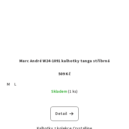
Marc André W24-1091 kalhotky tanga stříbrná
509 Kč
M
L
Skladem
(1 ks)
Detail
Kalhotky z kolekce Crystalline