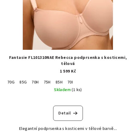
Fantasie FL101310NAE Rebecca podprsenka s kosticemi,
tělová
1 599 Kč
70G
85G
70H
75H
85H
70I
Skladem
(1 ks)
Detail
Elegantní podprsenka s kosticemi v tělové barvě...