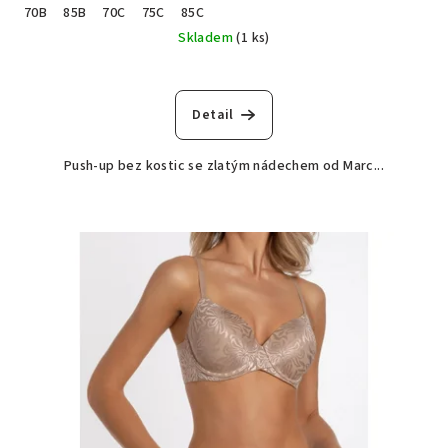
70B
85B
70C
75C
85C
Skladem
(1 ks)
Detail
Push-up bez kostic se zlatým nádechem od Marc...