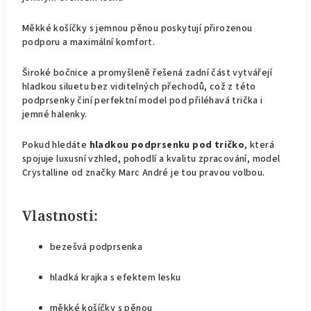
Měkké košíčky s jemnou pěnou poskytují přirozenou
podporu a maximální komfort.
Široké bočnice a promyšleně řešená zadní část vytvářejí
hladkou siluetu bez viditelných přechodů, což z této
podprsenky činí perfektní model pod přiléhavá trička i
jemné halenky.
Pokud hledáte
hladkou podprsenku pod tričko
, která
spojuje luxusní vzhled, pohodlí a kvalitu zpracování, model
Crystalline od značky Marc André je tou pravou volbou.
Vlastnosti:
bezešvá podprsenka
hladká krajka s efektem lesku
měkké košíčky s pěnou