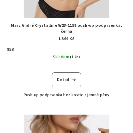
Marc André Crystalline W23-1159 push-up podprsenka,
černá
1 369 Kč
85B
Skladem
(1 ks)
Detail
Push-up podprsenka bez kostic z jemné pěny