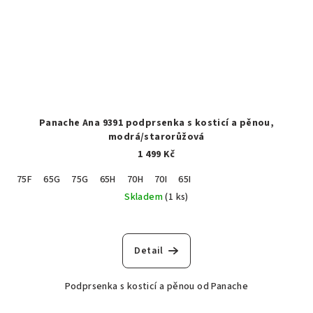
Panache Ana 9391 podprsenka s kosticí a pěnou,
modrá/starorůžová
1 499 Kč
75F
65G
75G
65H
70H
70I
65I
Skladem
(1 ks)
Detail
Podprsenka s kosticí a pěnou od Panache