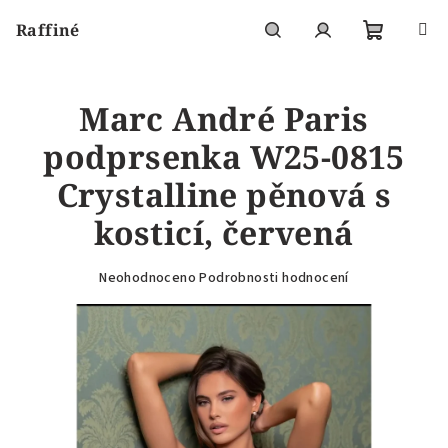
Přejít
Raffiné
na
obsah
Nákupní
Hledat
Přihlášení
Marc André Paris
košík
podprsenka W25-0815
Crystalline pěnová s
kosticí, červená
Průměrné
Neohodnoceno
Podrobnosti hodnocení
hodnocení
produktu
je
0,0
z
5
hvězdiček.