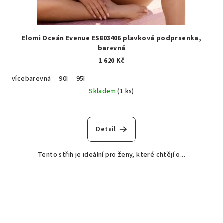
Elomi Oceán Evenue ES803406 plavková podprsenka,
barevná
1 620 Kč
vícebarevná
90I
95I
Skladem
(1 ks)
Detail
Tento střih je ideální pro ženy, které chtějí o...