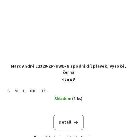
Marc André L2328-ZP-HWB-N spodní díl plavek, vysoké,
černá
970 Kč
S
M
L
XXL
3XL
Skladem
(1 ks)
Detail