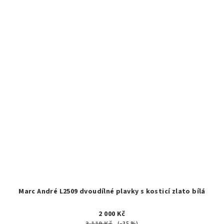
Marc André L2509 dvoudílné plavky s kosticí zlato bílá
2 000 Kč
(–35 %)