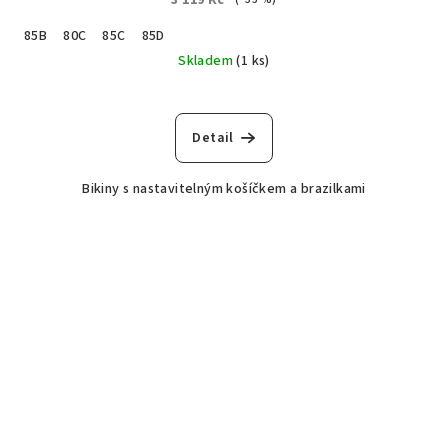
3 119 Kč
85B
80C
85C
85D
Skladem
(1 ks)
Detail
Bikiny s nastavitelným košíčkem a brazilkami