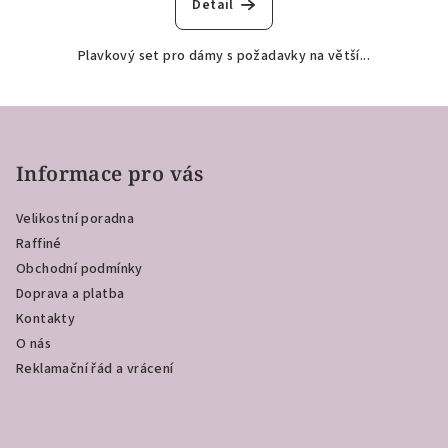
Detail
Plavkový set pro dámy s požadavky na větší...
Z
á
p
Informace pro vás
a
Velikostní poradna
t
Raffiné
í
Obchodní podmínky
Doprava a platba
Kontakty
O nás
Reklamační řád a vrácení