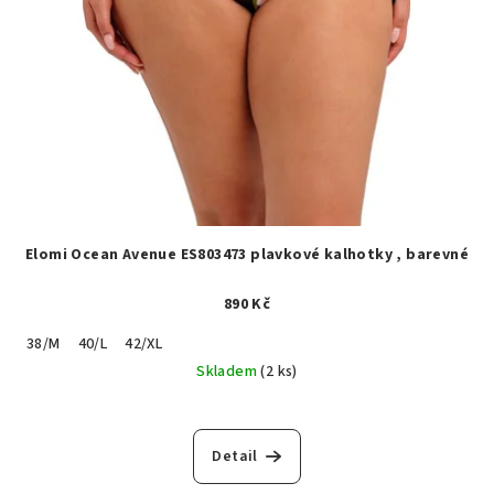
Elomi Ocean Avenue ES803473 plavkové kalhotky , barevné
890 Kč
38/M
40/L
42/XL
Skladem
(2 ks)
Detail