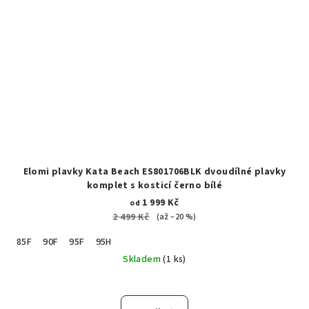
Elomi plavky Kata Beach ES801706BLK dvoudílné plavky
komplet s kosticí černo bílé
1 999 Kč
od
2 499 Kč
(až –20 %)
85F
90F
95F
95H
Skladem
(1 ks)