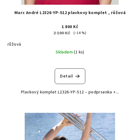
Marc André L2326-YP-512 plavkovy komplet , růžová
1 800 Kč
2 100 Kč
(–14 %)
růžová
Skladem
(1 ks)
Detail
Plavkový komplet L2326-YP-512 – podprsenka +...