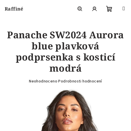
Přejít
Raffiné
na
obsah
Nákupní
Hledat
Přihlášení
Panache SW2024 Aurora
košík
blue plavková
podprsenka s kosticí
modrá
Průměrné
Neohodnoceno
Podrobnosti hodnocení
hodnocení
produktu
je
0,0
z
5
hvězdiček.