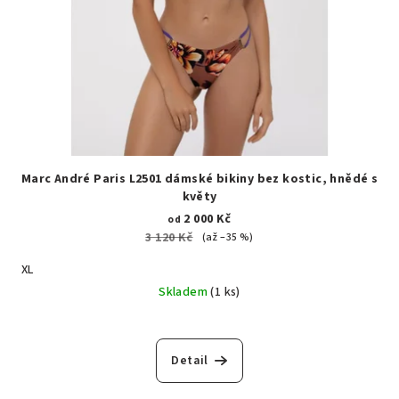
Marc André Paris L2501 dámské bikiny bez kostic, hnědé s
květy
2 000 Kč
od
3 120 Kč
(až –35 %)
XL
Skladem
(1 ks)
Detail