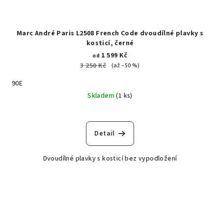
Marc André Paris L2508 French Code dvoudílné plavky s
kosticí, černé
1 599 Kč
od
3 250 Kč
(až –50 %)
90E
Skladem
(1 ks)
Detail
Dvoudílné plavky s kosticí bez vypodložení