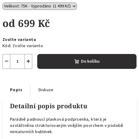
od
699 Kč
Měrná
Zvolte variantu
cena:
Kód:
Zvolte variantu
−
+
Do košíku
Popis
Diskuze
Detailní popis produktu
Parádně padnoucí plavková podprsenka, která je
ozvláštněna strukturovaným vnějším povrchem v podobě
miniaturních bublinek.