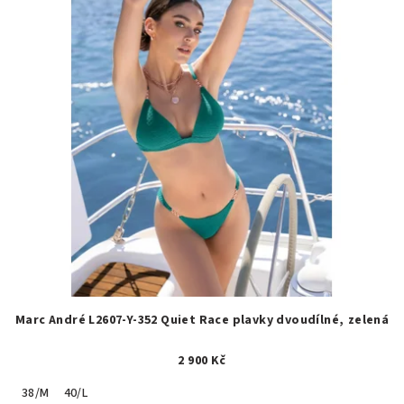
Marc André L2607-Y-352 Quiet Race plavky dvoudílné, zelená
2 900 Kč
38/M
40/L