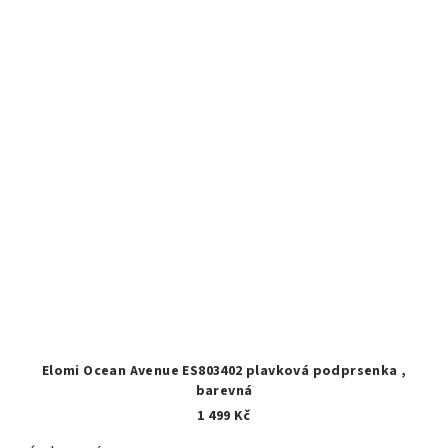
Elomi Ocean Avenue ES803402 plavková podprsenka ,
barevná
1 499 Kč