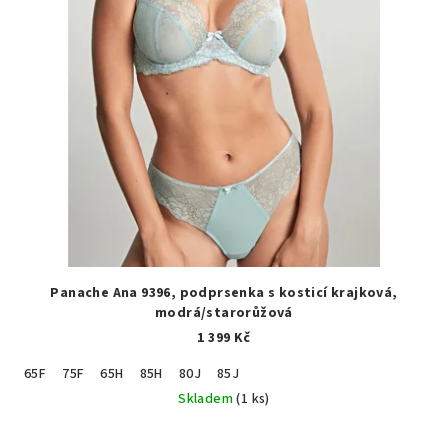
Panache Ana 9396, podprsenka s kosticí krajková,
modrá/starorůžová
1 399 Kč
65F
75F
65H
85H
80J
85J
Skladem
(1 ks)