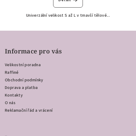
Detail
Univerzální velikost S až L v tmavší tělové...
Z
á
p
Informace pro vás
a
Velikostní poradna
t
Raffiné
í
Obchodní podmínky
Doprava a platba
Kontakty
O nás
Reklamační řád a vrácení