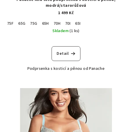
modrá/starorůžová
1 499 Kč
75F
65G
75G
65H
70H
70I
65I
Skladem
(1 ks)
Detail
Podprsenka s kosticí a pěnou od Panache