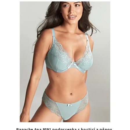
Panache Ana 9391 podprsenka s kosticí a pěnou,