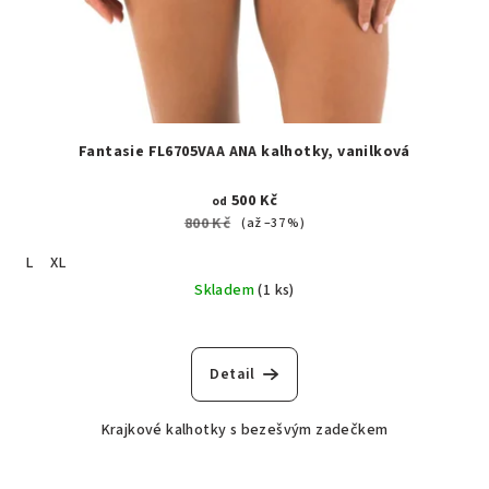
Fantasie FL6705VAA ANA kalhotky, vanilková
500 Kč
od
800 Kč
(až –37 %)
L
XL
Skladem
(1 ks)
Detail
Krajkové kalhotky s bezešvým zadečkem