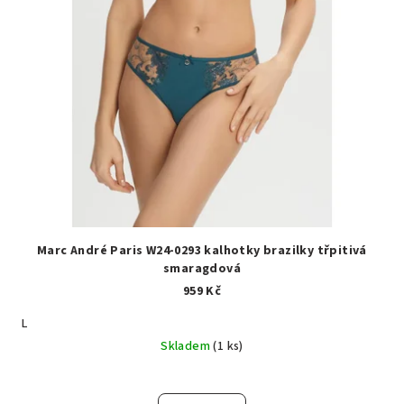
Marc André Paris W24-0293 kalhotky brazilky třpitivá
smaragdová
959 Kč
L
Skladem
(1 ks)