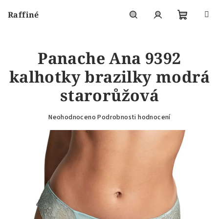
Přejít
Raffiné
na
obsah
Nákupní
Hledat
Přihlášení
Panache Ana 9392
košík
kalhotky brazilky modrá
starorůžová
Průměrné
Neohodnoceno
Podrobnosti hodnocení
hodnocení
produktu
je
0,0
z
5
hvězdiček.