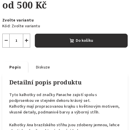
od
500 Kč
Měrná
Zvolte variantu
cena:
Kód:
Zvolte variantu
−
+
Do košíku
Popis
Diskuze
Detailní popis produktu
Tyto kalhotky od značky Panache zajistí spolu s
podprsenkou ve stejném dekoru krásný set.
Kalhotky mají propracovanou krajku s květinovým motivem,
vkusné detaily, podmanivé barvy a výborný střih.
Kalhotky Ana brazilského střihu jsou zdobeny jemnou, lehce