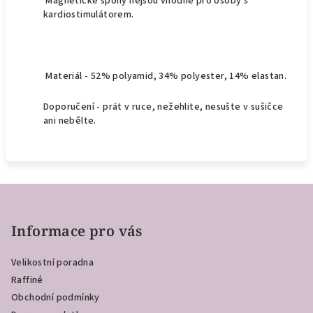
Magnetické spony nejsou vhodné pro osoby s
kardiostimulátorem.
Materiál -
52% polyamid, 34% polyester, 14% elastan.
Doporučení - prát v ruce,
nežehlite, nesušte v sušičce
ani nebělte.
Z
á
p
Informace pro vás
a
Velikostní poradna
t
Raffiné
í
Obchodní podmínky