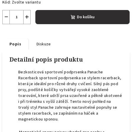
Kód:
Zvolte variantu
−
+
Do košíku
Popis
Diskuze
Detailní popis produktu
Bezkosticová sportovní podprsenka Panache
Racerback sportovní podprsenka se stylem racerback,
která je ideální pro různé druhy cvičení.
Silný pás pod
prsy, podšité košíčky vytvářejí vysoké zaoblené
tvarování, které udrží prsa uzavřené a pěkně ukotvené
i při tréninku s vyšší zátěží.
Tento nový pohled na
trvalý styl Panache zahrnuje nastavitelné popruhy se
stylem racerback, se zapínáním na háček a
magnetickou sponou.