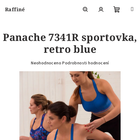
Přejít
Raffiné
na
obsah
Nákupní
Hledat
Přihlášení
Panache 7341R sportovka,
košík
retro blue
Průměrné
Neohodnoceno
Podrobnosti hodnocení
hodnocení
produktu
je
0,0
z
5
hvězdiček.