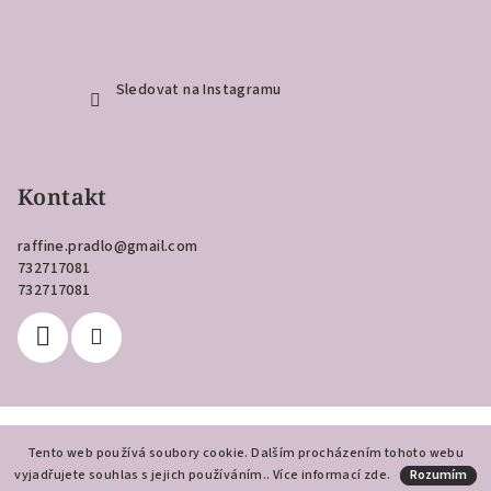
Sledovat na Instagramu
Kontakt
raffine.pradlo
@
gmail.com
732717081
732717081
Copyright 2026
Raffiné
. Všechna práva vyhrazena.
Tento web používá soubory cookie. Dalším procházením tohoto webu
vyjadřujete souhlas s jejich používáním.. Více informací
Vytvořil Shoptet
zde
.
Rozumím