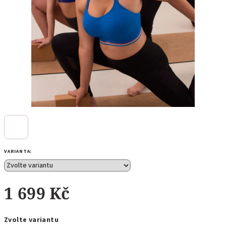
VARIANTA:
1 699 Kč
Měrná
Zvolte variantu
cena: