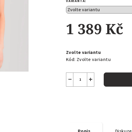
VARIANTA:
z
5
hvězdiček.
1 389 Kč
Měrná
cena:
Zvolte variantu
Kód:
Zvolte variantu
−
+
Popis
Diskuze