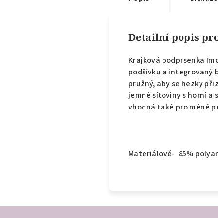
Detailní popis p
Krajková podprsenka Imo
podšívku a integrovaný b
pružný, aby se hezky přiz
jemné síťoviny s horní a
vhodná také pro méně pe
Materiálové- 85% polya