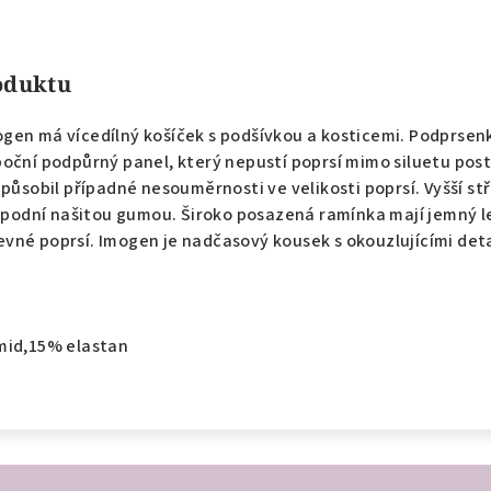
roduktu
gen má vícedílný košíček s podšívkou a kosticemi. Podprsen
oční podpůrný panel, který nepustí poprsí mimo siluetu postav
působil případné nesouměrnosti ve velikosti poprsí. Vyšší stř
 spodní našitou gumou. Široko posazená ramínka mají jemný l
vné poprsí. Imogen je nadčasový kousek s okouzlujícími deta
mid,15% elastan