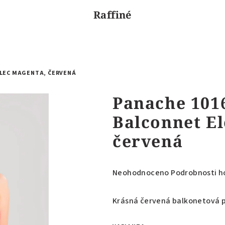
Raffiné
ELEC MAGENTA, ČERVENÁ
Panache 101
Balconnet El
červená
Průměrné
Neohodnoceno
Podrobnosti h
hodnocení
produktu
Krásná červená balkonetová 
je
0,0