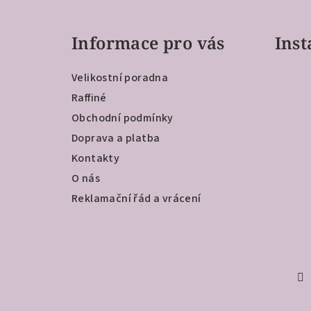
á
Informace pro vás
Ins
p
a
Velikostní poradna
t
Raffiné
Obchodní podmínky
í
Doprava a platba
Kontakty
O nás
Reklamační řád a vrácení