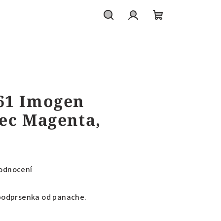
Hledat
Přihlášení
Nákupní
košík
61 Imogen
ec Magenta,
odnocení
podprsenka od panache.