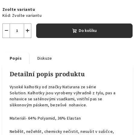
Měrná
Zvolte variantu
cena:
Kód:
Zvolte variantu
−
+
Do košíku
Popis
Diskuze
Detailní popis produktu
Vysoké kalhotky od značky Naturana ze série
Solution.
Kalhotky
jsou vyrobeny výhradně z tylu, pas a
nohavice se saténovými vsadkami, vnitřní pas se
silikonovým páskem, bezešvé nohavice.
Materiál- 64% Polyamid, 36% Elastan
Nebělit, nežehlit, chemicky nečistit, nesušit v sušičce,