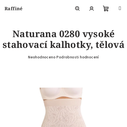
Přejít
Raffiné
na
obsah
Nákupní
Hledat
Přihlášení
Naturana 0280 vysoké
košík
stahovací kalhotky, tělová
Průměrné
Neohodnoceno
Podrobnosti hodnocení
hodnocení
produktu
je
0,0
z
5
hvězdiček.