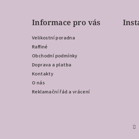
Z
á
Informace pro vás
Ins
p
a
Velikostní poradna
t
Raffiné
Obchodní podmínky
í
Doprava a platba
Kontakty
O nás
Reklamační řád a vrácení