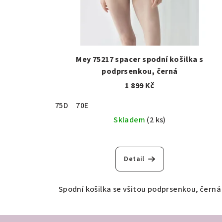
Mey 75217 spacer spodní košilka s
podprsenkou, černá
1 899 Kč
75D
70E
Skladem
(2 ks)
Detail
Spodní košilka se všitou podprsenkou, černá