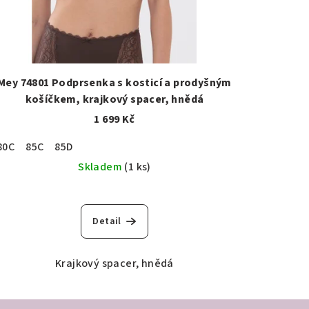
Mey 74801 Podprsenka s kosticí a prodyšným
košíčkem, krajkový spacer, hnědá
1 699 Kč
80C
85C
85D
Skladem
(1 ks)
Detail
Krajkový spacer, hnědá