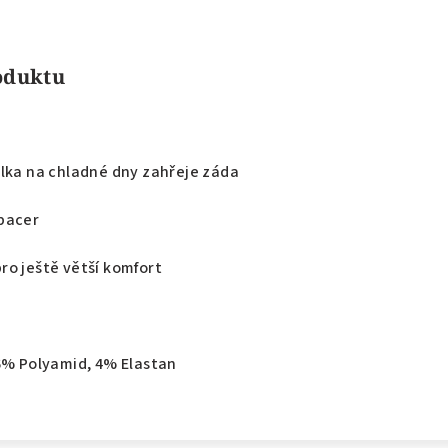
roduktu
ilka na chladné dny zahřeje záda
pacer
ro ještě větší komfort
46% Polyamid, 4% Elastan