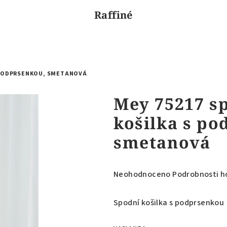
Raffiné
S PODPRSENKOU, SMETANOVÁ
Mey 75217 s
košilka s po
smetanová
Průměrné
Neohodnoceno
Podrobnosti h
hodnocení
produktu
Spodní košilka s podprsenkou
je
0,0