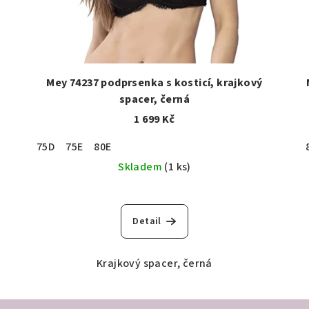
Mey 74237 podprsenka s kosticí, krajkový
spacer, černá
1 699 Kč
75D
75E
80E
Skladem
(1 ks)
Detail
Krajkový spacer, černá