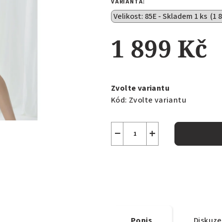
VARIANTA:
z
5
hvězdiček.
1 899 Kč
Měrná
cena:
Zvolte variantu
Kód:
Zvolte variantu
−
+
Popis
Diskuze