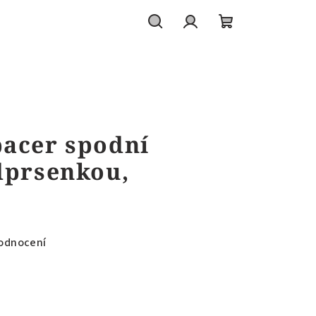
Hledat
Přihlášení
Nákupní
košík
pacer spodní
dprsenkou,
odnocení