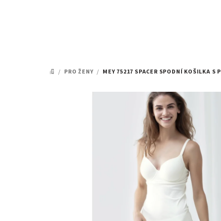
Přejít
na
obsah
/
PRO ŽENY
/
MEY 75217 SPACER SPODNÍ KOŠILKA 
DOMŮ