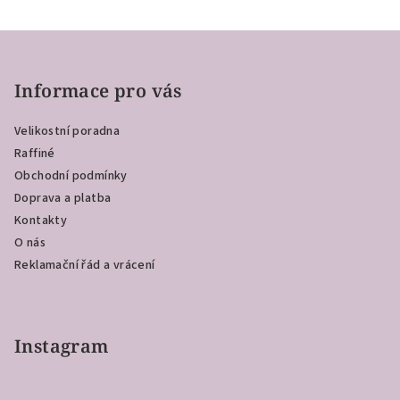
Z
á
p
Informace pro vás
a
Velikostní poradna
t
Raffiné
í
Obchodní podmínky
Doprava a platba
Kontakty
O nás
Reklamační řád a vrácení
Instagram