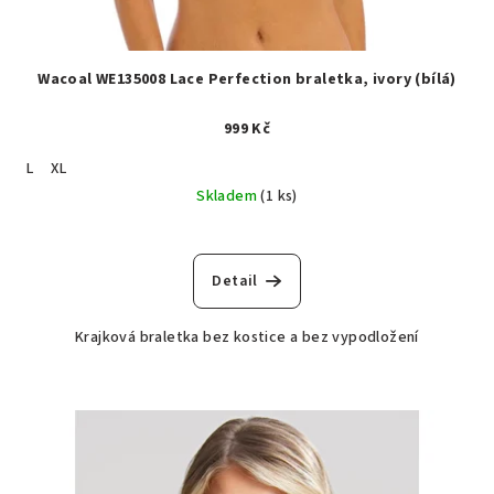
Wacoal WE135008 Lace Perfection braletka, ivory (bílá)
999 Kč
L
XL
Skladem
(1 ks)
Detail
Krajková braletka bez kostice a bez vypodložení