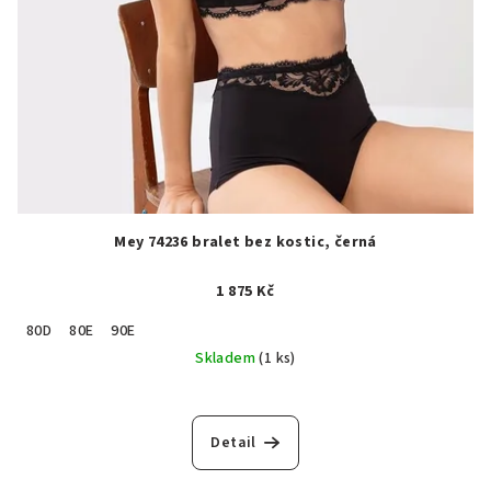
Mey 74236 bralet bez kostic, černá
1 875 Kč
80D
80E
90E
Skladem
(1 ks)
Detail