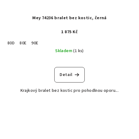
Mey 74236 bralet bez kostic, černá
1 875 Kč
80D
80E
90E
Skladem
(1 ks)
Detail
Krajkový bralet bez kostic pro pohodlnou oporu...