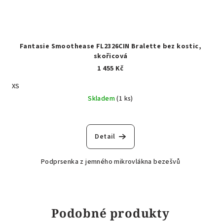
Fantasie Smoothease FL2326CIN Bralette bez kostic,
skořicová
1 455 Kč
XS
Skladem
(1 ks)
Detail
Podprsenka z jemného mikrovlákna bezešvů
Podobné produkty