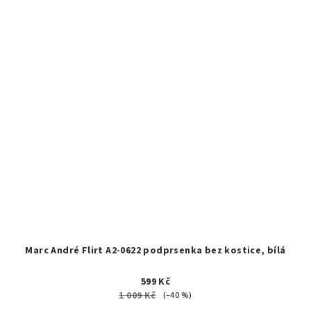
Marc André Flirt A2-0622 podprsenka bez kostice, bílá
599 Kč
1 009 Kč
(–40 %)