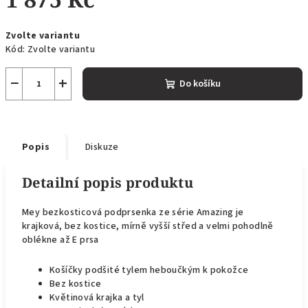
Měrná
Zvolte variantu
cena:
Kód:
Zvolte variantu
−
+
Do košíku
Popis
Diskuze
Detailní popis produktu
Mey bezkosticová podprsenka ze série Amazing je
krajková, bez kostice, mírně vyšší střed a velmi pohodlně
oblékne až E prsa
Košíčky podšité tylem heboučkým k pokožce
Bez kostice
Květinová krajka a tyl