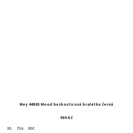
Mey 44865 Mood bezkosticová braletka černá
999 Kč
XS
75A
80C