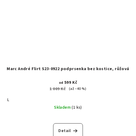
Marc André Flirt S23-0922 podprsenka bez kostice, růžová
599 Kč
od
1 009 Kč
(až –40 %)
L
Skladem
(1 ks)
Detail