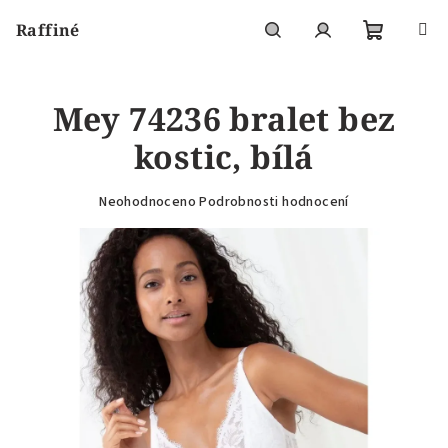
Přejít
Raffiné
na
obsah
Nákupní
Hledat
Přihlášení
Mey 74236 bralet bez
košík
kostic, bílá
Průměrné
Neohodnoceno
Podrobnosti hodnocení
hodnocení
produktu
je
0,0
z
5
hvězdiček.