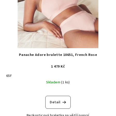
Panache Adore bralette 10651, French Rose
1 479 Kč
65F
Skladem
(1 ks)
Detail
Bezkosticová braletka na větší poprsí