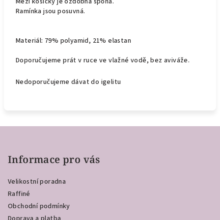
Mezi košíčky je ozdobná spona.
Ramínka jsou posuvná.
Materiál: 79% polyamid, 21% elastan
Doporučujeme prát v ruce ve vlažné vodě, bez aviváže.
Nedoporučujeme dávat do igelitu
Z
á
p
Informace pro vás
a
Velikostní poradna
t
Raffiné
í
Obchodní podmínky
Doprava a platba