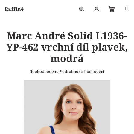
Přejít
Raffiné
na
obsah
Nákupní
Hledat
Přihlášení
Marc André Solid L1936-
košík
YP-462 vrchní díl plavek,
modrá
Průměrné
Neohodnoceno
Podrobnosti hodnocení
hodnocení
produktu
je
0,0
z
5
hvězdiček.