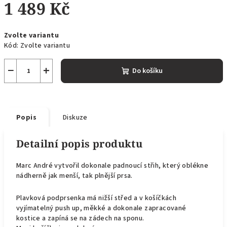
1 489 Kč
Měrná
Zvolte variantu
cena:
Kód:
Zvolte variantu
−
+
Do košíku
Popis
Diskuze
Detailní popis produktu
Marc André vytvořil dokonale padnoucí střih, který oblékne
nádherně jak menší, tak plnější prsa.
Plavková podprsenka má nižší střed a v košíčkách
vyjímatelný push up, měkké a dokonale zapracované
kostice a zapíná se na zádech na sponu.