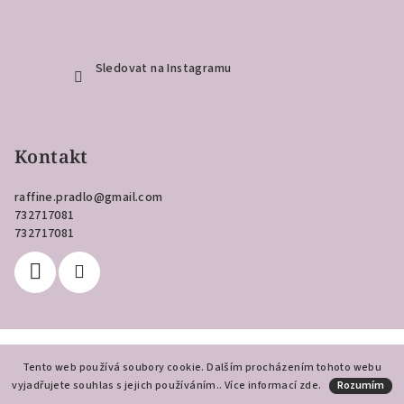
Sledovat na Instagramu
Kontakt
raffine.pradlo
@
gmail.com
732717081
732717081
Copyright 2026
Raffiné
. Všechna práva vyhrazena.
Tento web používá soubory cookie. Dalším procházením tohoto webu
vyjadřujete souhlas s jejich používáním.. Více informací
Vytvořil Shoptet
zde
.
Rozumím