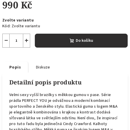
990 Kč
Měrná
Zvolte variantu
cena:
Kód:
Zvolte variantu
−
+
Do košíku
Popis
Diskuze
Detailní popis produktu
Velmi sexy vyšší brazilky s měkkou gumou v pase. Série
prádla PERFECT YOU je odvážnou a moderní kombinací
sportovního a ženského stylu. Elastická guma s logem M&A
je elegantně kombinována s krajkou a kontrast dodává
síťovaná látka ve světlejším odstínu. Není divu, že inspirací
pro tuto řadu byla jedinečná Cindy Crawford. Kalhoty
brazilského střihu. Měkká guma se širokým logem M&A v