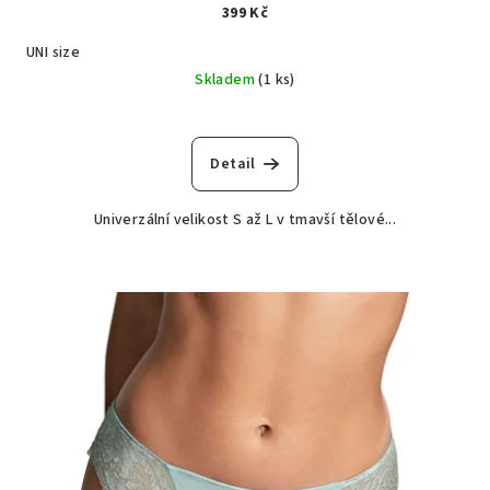
399 Kč
UNI size
Skladem
(1 ks)
Detail
Univerzální velikost S až L v tmavší tělové...