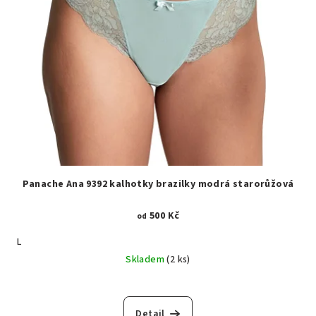
Panache Ana 9392 kalhotky brazilky modrá starorůžová
500 Kč
od
L
Skladem
(2 ks)
Detail