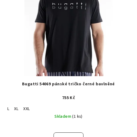
Bugatti 54069 pánské tričko černé bavlněné
755 Kč
L
XL
XXL
Skladem
(1 ks)