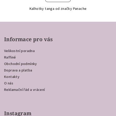
Kalhotky tanga od značky Panache
Z
á
p
Informace pro vás
a
Velikostní poradna
t
Raffiné
í
Obchodní podmínky
Doprava a platba
Kontakty
O nás
Reklamační řád a vrácení
Instagram