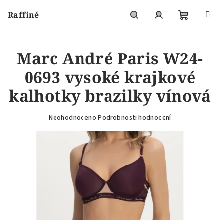
Přejít
Raffiné
na
obsah
Nákupní
Hledat
Přihlášení
Marc André Paris W24-
košík
0693 vysoké krajkové
kalhotky brazilky vínová
Průměrné
Neohodnoceno
Podrobnosti hodnocení
hodnocení
produktu
je
0,0
z
5
hvězdiček.