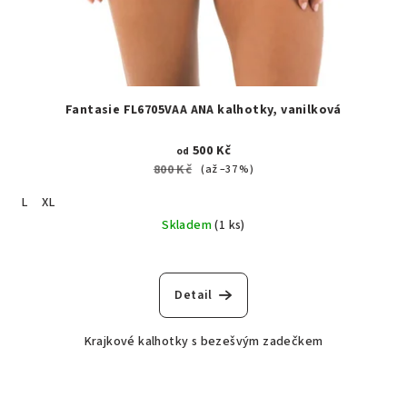
Fantasie FL6705VAA ANA kalhotky, vanilková
500 Kč
od
800 Kč
(až –37 %)
L
XL
Skladem
(1 ks)
Detail
Krajkové kalhotky s bezešvým zadečkem