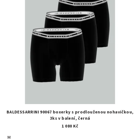
BALDESSARRINI 90067 boxerky s prodlouženou nohavičkou,
3ks v balení, černá
1 080 Kč
M