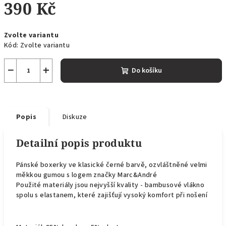
390 Kč
Měrná
Zvolte variantu
cena:
Kód:
Zvolte variantu
−
+
Do košíku
Popis
Diskuze
Detailní popis produktu
Pánské boxerky ve klasické černé barvě, ozvláštněné velmi
měkkou gumou s logem značky Marc&André
Použité materiály jsou nejvyšší kvality - bambusové vlákno
spolu s elastanem, které zajišťují vysoký komfort při nošení