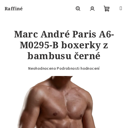
Přejít
Raffiné
na
obsah
Nákupní
Hledat
Přihlášení
Marc André Paris A6-
košík
M0295-B boxerky z
bambusu černé
Průměrné
Neohodnoceno
Podrobnosti hodnocení
hodnocení
produktu
je
0,0
z
5
hvězdiček.