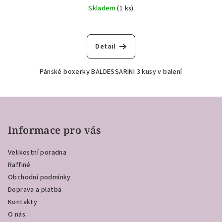
Skladem
(1 ks)
Detail
Pánské boxerky BALDESSARINI 3 kusy v balení
Z
á
p
Informace pro vás
a
Velikostní poradna
t
Raffiné
í
Obchodní podmínky
Doprava a platba
Kontakty
O nás