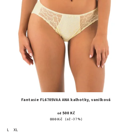
Fantasie FL6705VAA ANA kalhotky, vanilková
500 Kč
od
800 Kč
(až –37 %)
L
XL