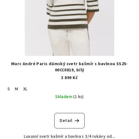
Marc André Paris dámský svetr kašmír s bavlnou SS25-
00CC0819, bílý
3 899 Kč
S
M
XL
Skladem
(1 ks)
Detail
Luxusní svetr kašmír a bavlna s 3/4 rukávy od...