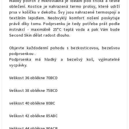
Hladký povrch z mikrovlákna je ideální pod trička a těsné
oblečení. Kostice je nahrazená termo prolisy, které udrží
prsa v košíčku v dekoltu. Švy jsou nahrazené termospoji a
textilním lepidlem. Neobvyklý komfort nošení poskytuje
právě díky tomu. Podprsenku je tedy potřeba prát podle
instrukcí - maximálně 25°C teplá voda a pak Vám bude
Second Skin dělat radost dlouho.
Objevte každodenní pohodu s bezkosticovou, bezešvou
podprsenkou .
Podprsenka má hladký a bezešvý koš, vyjímatelné
vycpávky.
Velikost 36 oblékne 70BCD
Velikost 38 oblékne 75BCD
velikost 40 oblékne 80BC
Velikost 42 oblékne 85ABC
Velikost 44 oblékne 90ACB