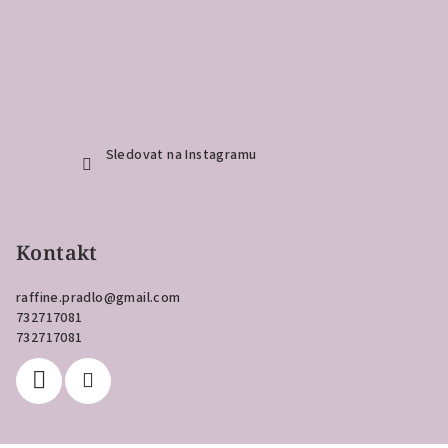
Sledovat na Instagramu
Kontakt
raffine.pradlo
@
gmail.com
732717081
732717081