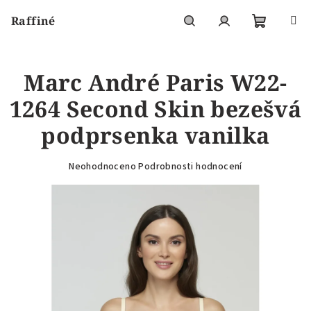
Přejít
Raffiné
na
obsah
Nákupní
Hledat
Přihlášení
Marc André Paris W22-
košík
1264 Second Skin bezešvá
podprsenka vanilka
Průměrné
Neohodnoceno
Podrobnosti hodnocení
hodnocení
produktu
je
0,0
z
5
hvězdiček.