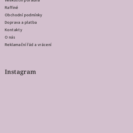
Velikostní poradna
t
Raffiné
í
Obchodní podmínky
Doprava a platba
Kontakty
O nás
Reklamační řád a vrácení
Instagram