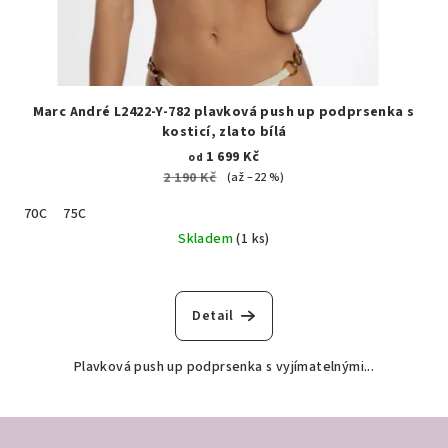
Marc André L2422-Y-782 plavková push up podprsenka s
kosticí, zlato bílá
1 699 Kč
od
2 190 Kč
(až –22 %)
70C
75C
Skladem
(1 ks)
Detail
Plavková push up podprsenka s vyjímatelnými...
Z