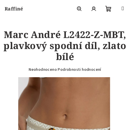
Přejít
Raffiné
na
obsah
Nákupní
Hledat
Přihlášení
Marc André L2422-Z-MBT,
košík
plavkový spodní díl, zlato
bílé
Průměrné
Neohodnoceno
Podrobnosti hodnocení
hodnocení
produktu
je
0,0
z
5
hvězdiček.