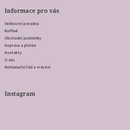
á
p
Informace pro vás
a
Velikostní poradna
t
Raffiné
í
Obchodní podmínky
Doprava a platba
Kontakty
O nás
Reklamační řád a vrácení
Instagram