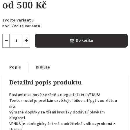
od
500 Kč
Měrná
Zvolte variantu
cena:
Kód:
Zvolte variantu
−
+
Do košíku
Popis
Diskuze
Detailní popis produktu
Postavte se nové sezóně s elegantní sérií VENUS!
Tento model je protkán osvěžující bílou a třpytivou zlatou
nití.
Výrazné doplňky se třemi kroužky dodávají plavkám
eleganci.
VENUS je ekologicky šetrná a udržitelná volba vyrobená z
tkaniny