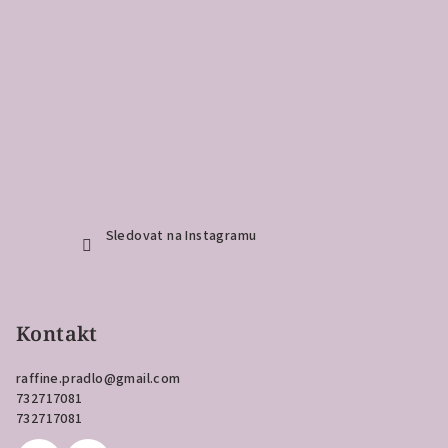
Sledovat na Instagramu
Kontakt
raffine.pradlo
@
gmail.com
732717081
732717081