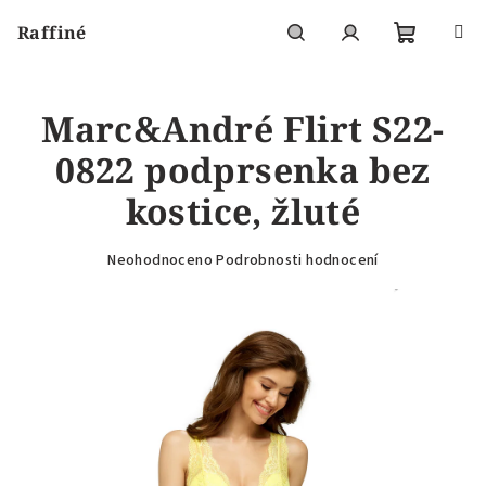
Přejít
Raffiné
na
obsah
Nákupní
Hledat
Přihlášení
Marc&André Flirt S22-
košík
0822 podprsenka bez
kostice, žluté
Průměrné
Neohodnoceno
Podrobnosti hodnocení
hodnocení
produktu
je
0,0
z
5
hvězdiček.