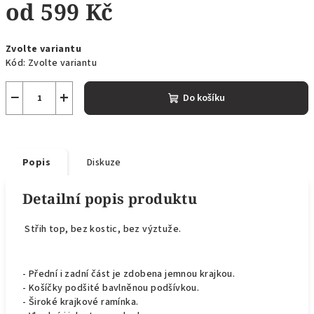
od
599 Kč
Měrná
Zvolte variantu
cena:
Kód:
Zvolte variantu
−
+
Do košíku
Popis
Diskuze
Detailní popis produktu
Střih top, bez kostic, bez výztuže.
- Přední i zadní část je zdobena jemnou krajkou.
- Košíčky podšité bavlněnou podšívkou.
- Široké krajkové ramínka.