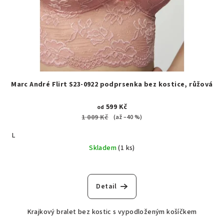
Marc André Flirt S23-0922 podprsenka bez kostice, růžová
599 Kč
od
1 009 Kč
(až –40 %)
L
Skladem
(1 ks)
Detail
Krajkový bralet bez kostic s vypodloženým košíčkem