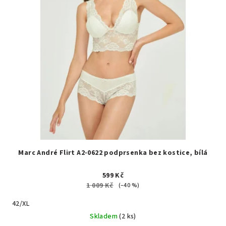
Marc André Flirt A2-0622 podprsenka bez kostice, bílá
599 Kč
1 009 Kč
(–40 %)
42/XL
Skladem
(2 ks)