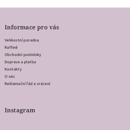
Z
á
p
Informace pro vás
a
Velikostní poradna
t
Raffiné
í
Obchodní podmínky
Doprava a platba
Kontakty
O nás
Reklamační řád a vrácení
Instagram