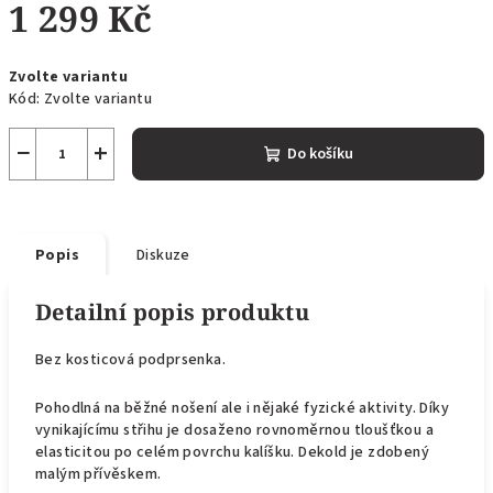
1 299 Kč
Měrná
Zvolte variantu
cena:
Kód:
Zvolte variantu
−
+
Do košíku
Popis
Diskuze
Detailní popis produktu
Bez kosticová podprsenka.
Pohodlná na běžné nošení ale i nějaké fyzické aktivity.
Díky
v
ynikajícímu střihu je dosaženo rovnoměrnou tloušťkou a
elasticitou po celém povrchu kalíšku. Dekold je zdobený
malým přívěskem.