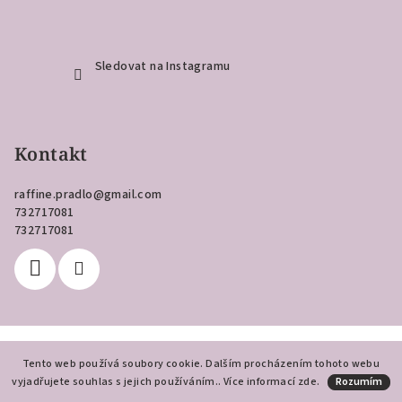
Sledovat na Instagramu
Kontakt
raffine.pradlo
@
gmail.com
732717081
732717081
Copyright 2026
Raffiné
. Všechna práva vyhrazena.
Tento web používá soubory cookie. Dalším procházením tohoto webu
vyjadřujete souhlas s jejich používáním.. Více informací
Vytvořil Shoptet
zde
.
Rozumím