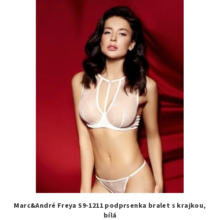
Marc&André Freya S9-1211 podprsenka bralet s krajkou,
bílá