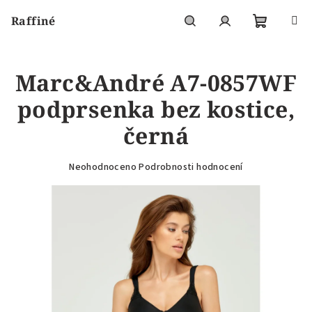
Přejít
Raffiné
na
obsah
Nákupní
Hledat
Přihlášení
Marc&André A7-0857WF
košík
podprsenka bez kostice,
černá
Průměrné
Neohodnoceno
Podrobnosti hodnocení
hodnocení
produktu
je
0,0
z
5
hvězdiček.