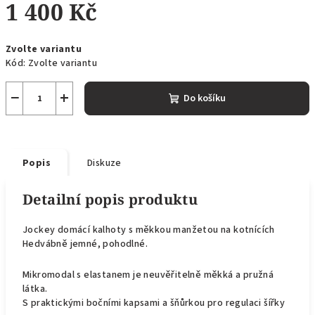
1 400 Kč
Měrná
Zvolte variantu
cena:
Kód:
Zvolte variantu
−
+
Do košíku
Popis
Diskuze
Detailní popis produktu
Jockey domácí kalhoty s měkkou manžetou na kotnících
Hedvábně jemné, pohodlné.
Mikromodal s elastanem je neuvěřitelně měkká a pružná
látka.
S praktickými bočními kapsami a šňůrkou pro regulaci šířky