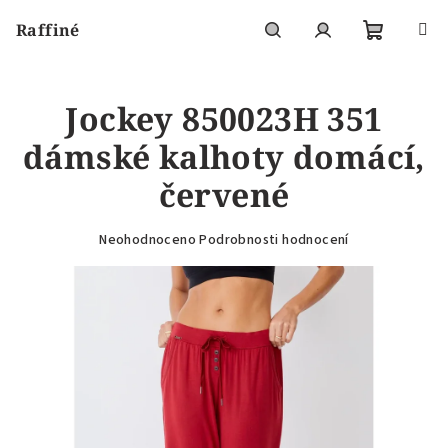
Přejít
Raffiné
na
obsah
Nákupní
Hledat
Přihlášení
Jockey 850023H 351
košík
dámské kalhoty domácí,
červené
Průměrné
Neohodnoceno
Podrobnosti hodnocení
hodnocení
produktu
je
0,0
z
5
hvězdiček.