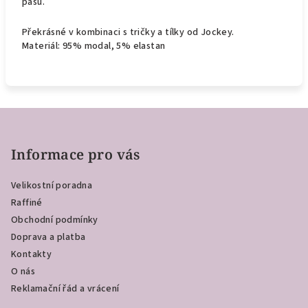
pasu.
Překrásné v kombinaci s tričky a tílky od Jockey.
Materiál: 95% modal, 5% elastan
Z
á
p
Informace pro vás
a
Velikostní poradna
t
Raffiné
í
Obchodní podmínky
Doprava a platba
Kontakty
O nás
Reklamační řád a vrácení