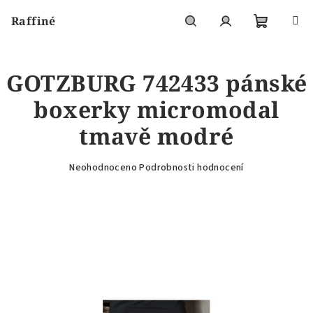
Přejít
Raffiné
na
obsah
Nákupní
Hledat
Přihlášení
GOTZBURG 742433 pánské
košík
boxerky micromodal
tmavě modré
Průměrné
Neohodnoceno
Podrobnosti hodnocení
hodnocení
produktu
je
0,0
z
5
hvězdiček.