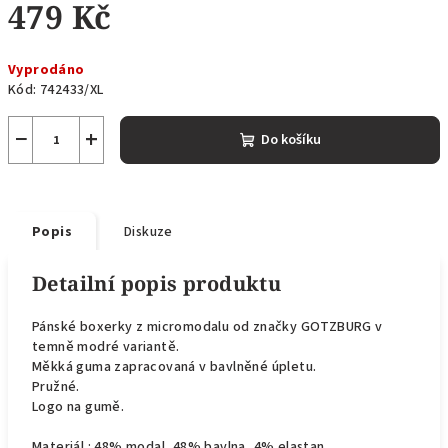
479 Kč
Měrná
Vyprodáno
cena:
Kód:
742433/XL
−
+
Do košíku
Popis
Diskuze
Detailní popis produktu
Pánské boxerky z micromodalu od značky GOTZBURG v
temně modré variantě.
Měkká guma zapracovaná v bavlněné úpletu.
Pružné.
Logo na gumě.
Materiál : 48% modal, 48% bavlna, 4% elastan