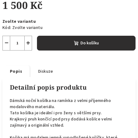
1 500 Kč
Měrná
Zvolte variantu
cena:
Kód:
Zvolte variantu
−
+
Do košíku
Popis
Diskuze
Detailní popis produktu
Dámská noční košilka na ramínka z velmi příjemného
modalového materiálu.
Tato košilka je ideální i pro ženy s většími prsy.
Krajkový pruh končící pod prsy dodává košilce velmi
zajímavý a originální vzhled.
Košika má modalem jemně vypodložené košíčky, které