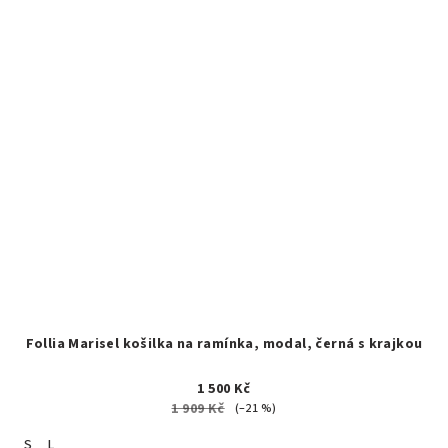
Follia Marisel košilka na ramínka, modal, černá s krajkou
1 500 Kč
1 909 Kč
(–21 %)
S
L