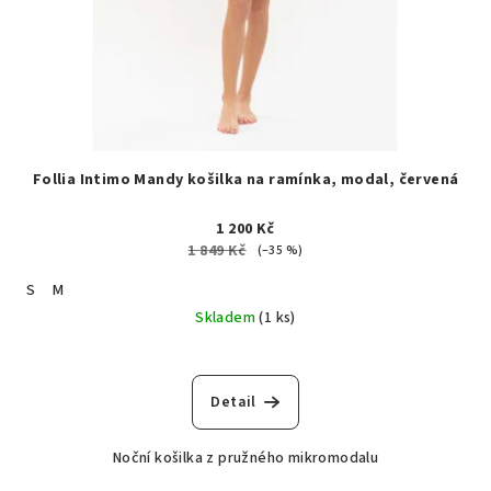
Follia Intimo Mandy košilka na ramínka, modal, červená
1 200 Kč
1 849 Kč
(–35 %)
S
M
Skladem
(1 ks)
Detail
Noční košilka z pružného mikromodalu