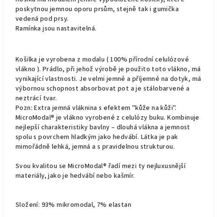
poskytnou jemnou oporu prsům, stejně tak i gumička
vedená pod prsy.
Ramínka jsou nastavitelná.
Košilka je vyrobena z modalu ( 100% přírodní celulózové
vlákno ). Prádlo, při jehož výrobě je použito toto vlákno, má
vynikající vlastnosti. Je velmi jemné a příjemné na dotyk, má
výbornou schopnost absorbovat pot a je stálobarvené a
neztrácí tvar.
Pozn: Extra jemná vláknina s efektem "kůže na kůži".
MicroModal® je vlákno vyrobené z celulózy buku. Kombinuje
nejlepší charakteristiky bavlny – dlouhá vlákna a jemnost
spolu s povrchem hladkým jako hedvábí. Látka je pak
mimořádně lehká, jemná a s pravidelnou strukturou.
Svou kvalitou se MicroModal® řadí mezi ty nejluxusnější
materiály, jako je hedvábí nebo kašmír.
Složení: 93% mikromodal, 7% elastan