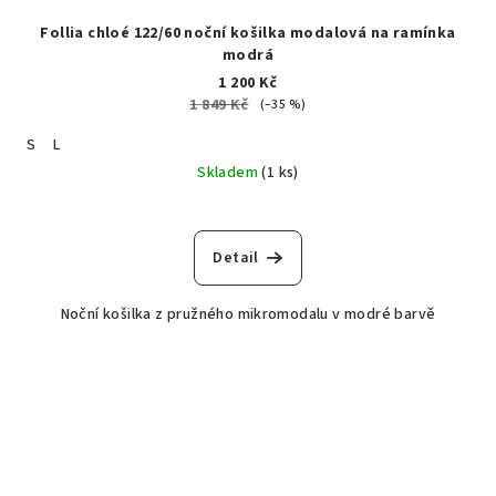
Follia chloé 122/60 noční košilka modalová na ramínka
modrá
1 200 Kč
1 849 Kč
(–35 %)
S
L
Skladem
(1 ks)
Detail
Noční košilka z pružného mikromodalu v modré barvě