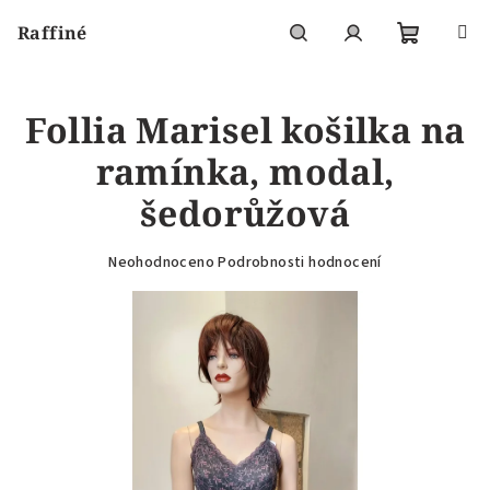
Přejít
Raffiné
na
obsah
Nákupní
Hledat
Přihlášení
Follia Marisel košilka na
košík
ramínka, modal,
šedorůžová
Průměrné
Neohodnoceno
Podrobnosti hodnocení
hodnocení
produktu
je
0,0
z
5
hvězdiček.