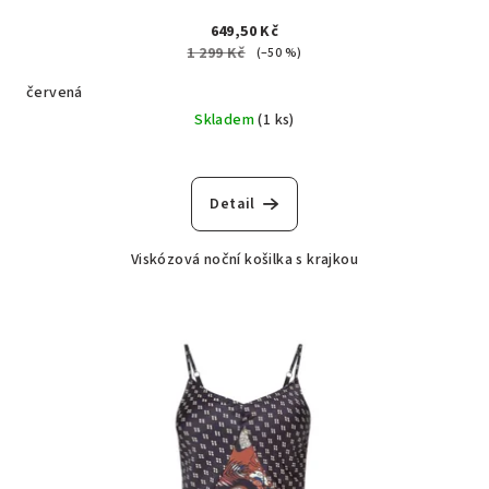
649,50 Kč
1 299 Kč
(–50 %)
červená
Skladem
(1 ks)
Detail
Viskózová noční košilka s krajkou