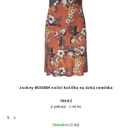
Jockey 853085H noční košilka na úzká ramínka
700 Kč
1 299 Kč
(–46 %)
S
L
Skladem
(1 ks)