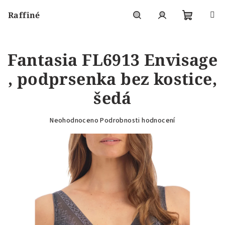
Přejít
Raffiné
na
obsah
Nákupní
Hledat
Přihlášení
Fantasia FL6913 Envisage
košík
, podprsenka bez kostice,
šedá
Průměrné
Neohodnoceno
Podrobnosti hodnocení
hodnocení
produktu
je
0,0
z
5
hvězdiček.