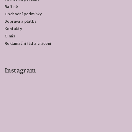
t
Raffiné
í
Obchodní podmínky
Doprava a platba
Kontakty
O nás
Reklamační řád a vrácení
Instagram