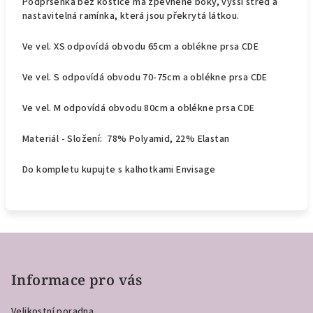
Podprsenka bez kostice má zpevněné boky, vyšší střed a
nastavitelná ramínka, která jsou překrytá látkou.
Ve vel. XS odpovídá obvodu 65cm a oblékne prsa CDE
Ve vel. S odpovídá obvodu 70-75cm a oblékne prsa CDE
Ve vel. M odpovídá obvodu 80cm a oblékne prsa CDE
Materiál - Složení: 78% Polyamid, 22% Elastan
Do kompletu kupujte s kalhotkami Envisage
Z
á
p
Informace pro vás
a
Velikostní poradna