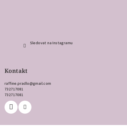
Sledovat na Instagramu
Kontakt
raffine.pradlo
@
gmail.com
732717081
732717081