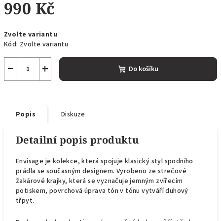
990 Kč
Měrná
Zvolte variantu
cena:
Kód:
Zvolte variantu
−
+
Do košíku
Popis
Diskuze
Detailní popis produktu
Envisage je kolekce, která spojuje klasický styl spodního
prádla se současným designem. Vyrobeno ze strečové
žakárové krajky, která se vyznačuje jemným zvířecím
potiskem, povrchová úprava tón v tónu vytváří duhový
třpyt.